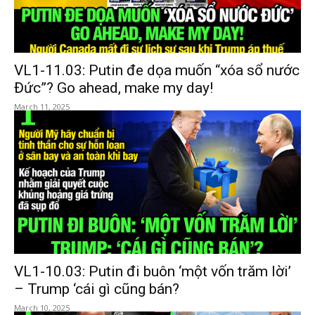
VL1-11.03: Putin đe dọa muốn “xóa sổ nước
Đức”? Go ahead, make my day!
March 11, 2025
VL1-10.03: Putin đi buôn ‘một vốn trăm lời’
– Trump ‘cái gì cũng bán?
March 10, 2025