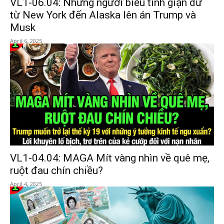
VL1-06.04: Những người biểu tình giận dữ
từ New York đến Alaska lên án Trump và
Musk
April 6, 2025
VL1-04.04: MAGA Mít vàng nhìn về quê mẹ,
ruột đau chín chiều?
April 4, 2025