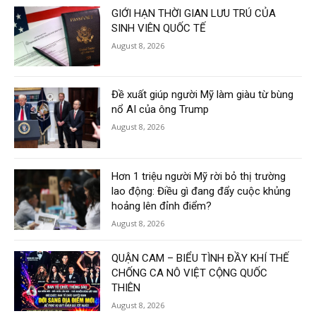
GIỚI HẠN THỜI GIAN LƯU TRÚ CỦA
SINH VIÊN QUỐC TẾ
August 8, 2026
Đề xuất giúp người Mỹ làm giàu từ bùng
nổ AI của ông Trump
August 8, 2026
Hơn 1 triệu người Mỹ rời bỏ thị trường
lao động: Điều gì đang đẩy cuộc khủng
hoảng lên đỉnh điểm?
August 8, 2026
QUẬN CAM – BIỂU TÌNH ĐẦY KHÍ THẾ
CHỐNG CA NÔ VIỆT CỘNG QUỐC
THIÊN
August 8, 2026