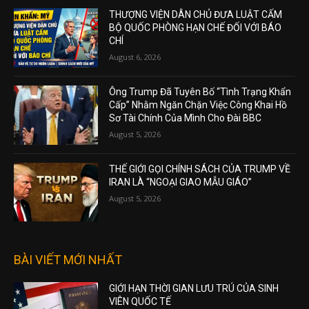
THƯỢNG VIỆN DÂN CHỦ ĐƯA LUẬT CẤM
BỘ QUỐC PHÒNG HẠN CHẾ ĐỐI VỚI BÁO
CHÍ
August 6, 2026
Ông Trump Đã Tuyên Bố “Tình Trạng Khẩn
Cấp” Nhằm Ngăn Chặn Việc Công Khai Hồ
Sơ Tài Chính Của Mình Cho Đài BBC
August 5, 2026
THẾ GIỚI GỌI CHÍNH SÁCH CỦA TRUMP VỀ
IRAN LÀ “NGOẠI GIAO MẪU GIÁO”
August 5, 2026
BÀI VIẾT MỚI NHẤT
GIỚI HẠN THỜI GIAN LƯU TRÚ CỦA SINH
VIÊN QUỐC TẾ