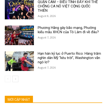
QUẬN CAM – BIỂU TÌNH ĐẦY KHÍ THẾ
CHỐNG CA NÔ VIỆT CỘNG QUỐC
THIÊN
August 8, 2026
Phương Hằng gây bão mạng, Phường
kiểu mẫu XHCN của Tô Lâm đi về đâu?
August 7, 2026
Hạn hán kỷ lục ở Puerto Rico: Hàng trăm
nghìn dân Mỹ “kêu trời”, Washington vẫn
ngó lơ?
August 7, 2026
MỚI CẬP NHẬT