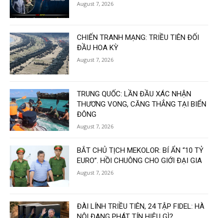
August 7, 2026
CHIẾN TRANH MẠNG: TRIỀU TIÊN ĐỐI
ĐẦU HOA KỲ
August 7, 2026
TRUNG QUỐC: LẦN ĐẦU XÁC NHẬN
THƯƠNG VONG, CĂNG THẲNG TẠI BIỂN
ĐÔNG
August 7, 2026
BẮT CHỦ TỊCH MEKOLOR: BÍ ẨN “10 TỶ
EURO”. HỒI CHUÔNG CHO GIỚI ĐẠI GIA
August 7, 2026
ĐÀI LÍNH TRIỀU TIÊN, 24 TẬP FIDEL: HÀ
NỘI ĐANG PHÁT TÍN HIỆU GÌ?