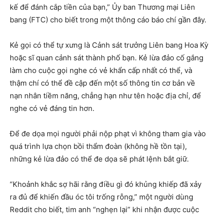
kế để đánh cắp tiền của bạn,” Ủy ban Thương mại Liên
bang (FTC) cho biết trong một thông cáo báo chí gần đây.
Kẻ gọi có thể tự xưng là Cảnh sát trưởng Liên bang Hoa Kỳ
hoặc sĩ quan cảnh sát thành phố bạn. Kẻ lừa đảo cố gắng
làm cho cuộc gọi nghe có vẻ khẩn cấp nhất có thể, và
thậm chí có thể đề cập đến một số thông tin cơ bản về
nạn nhân tiềm năng, chẳng hạn như tên hoặc địa chỉ, để
nghe có vẻ đáng tin hơn.
Để đe dọa mọi người phải nộp phạt vì không tham gia vào
quá trình lựa chọn bồi thẩm đoàn (không hề tồn tại),
những kẻ lừa đảo có thể đe dọa sẽ phát lệnh bắt giữ.
“Khoảnh khắc sợ hãi rằng điều gì đó khủng khiếp đã xảy
ra đủ để khiến đầu óc tôi trống rỗng,” một người dùng
Reddit cho biết, tim anh “nghẹn lại” khi nhận được cuộc