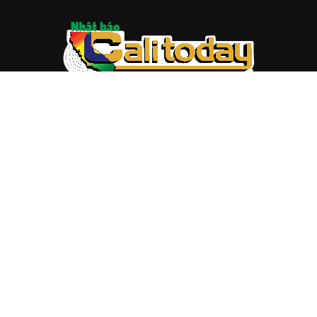
ABOUT US
Trang web
baocalitoday.com
là sản phẩm của Hệ Thống
Truyền Thông Cali Today
Tòa soạn: 1310 Tully Road #109, San Jose, CA 95122
Tel: (408) 482-6527
Contact us:
nam@baocalitoday.com
FOLLOW US