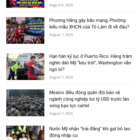
August 8, 2026
Phương Hằng gây bão mạng, Phường
kiểu mẫu XHCN của Tô Lâm đi về đâu?
August 7, 2026
Hạn hán kỷ lục ở Puerto Rico: Hàng trăm
nghìn dân Mỹ “kêu trời”, Washington vẫn
ngó lơ?
August 7, 2026
Mexico điều động quân đội bảo vệ
ngành công nghiệp bơ tỷ USD trước làn
sóng bạo lực cartel
August 7, 2026
Nước Mỹ nhận “trái đắng” khi gạt bỏ lao
động nhập cư