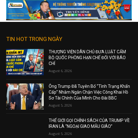
TIN HOT TRONG NGÀY
THƯỢNG VIỆN DÂN CHỦ ĐƯA LUẬT CẤM
BỘ QUỐC PHÒNG HẠN CHẾ ĐỐI VỚI BÁO
CHÍ
August 6, 2026
Ông Trump Đã Tuyên Bố “Tình Trạng Khẩn
Cấp” Nhằm Ngăn Chặn Việc Công Khai Hồ
Sơ Tài Chính Của Mình Cho Đài BBC
August 5, 2026
THẾ GIỚI GỌI CHÍNH SÁCH CỦA TRUMP VỀ
IRAN LÀ “NGOẠI GIAO MẪU GIÁO”
August 5, 2026