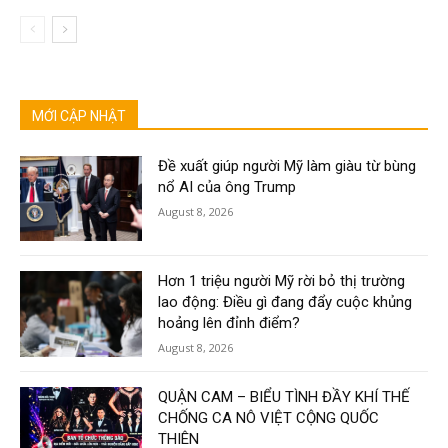
MỚI CẬP NHẬT
Đề xuất giúp người Mỹ làm giàu từ bùng
nổ AI của ông Trump
August 8, 2026
Hơn 1 triệu người Mỹ rời bỏ thị trường
lao động: Điều gì đang đẩy cuộc khủng
hoảng lên đỉnh điểm?
August 8, 2026
QUẬN CAM – BIỂU TÌNH ĐẦY KHÍ THẾ
CHỐNG CA NÔ VIỆT CỘNG QUỐC
THIÊN