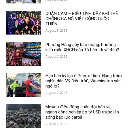
QUẬN CAM – BIỂU TÌNH ĐẦY KHÍ THẾ
CHỐNG CA NÔ VIỆT CỘNG QUỐC
THIÊN
August 8, 2026
Phương Hằng gây bão mạng, Phường
kiểu mẫu XHCN của Tô Lâm đi về đâu?
August 7, 2026
Hạn hán kỷ lục ở Puerto Rico: Hàng trăm
nghìn dân Mỹ “kêu trời”, Washington vẫn
ngó lơ?
August 7, 2026
Mexico điều động quân đội bảo vệ
ngành công nghiệp bơ tỷ USD trước làn
sóng bạo lực cartel
August 7, 2026