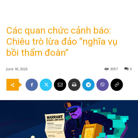
Các quan chức cảnh báo:
Chiêu trò lừa đảo “nghĩa vụ
bồi thẩm đoàn”
June 18, 2026
3097
0