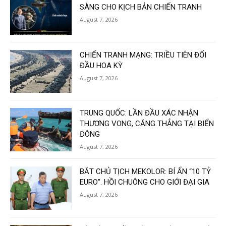
SÀNG CHO KỊCH BẢN CHIẾN TRANH
August 7, 2026
CHIẾN TRANH MẠNG: TRIỀU TIÊN ĐỐI
ĐẦU HOA KỲ
August 7, 2026
TRUNG QUỐC: LẦN ĐẦU XÁC NHẬN
THƯƠNG VONG, CĂNG THẲNG TẠI BIỂN
ĐÔNG
August 7, 2026
BẮT CHỦ TỊCH MEKOLOR: BÍ ẨN “10 TỶ
EURO”. HỒI CHUÔNG CHO GIỚI ĐẠI GIA
August 7, 2026