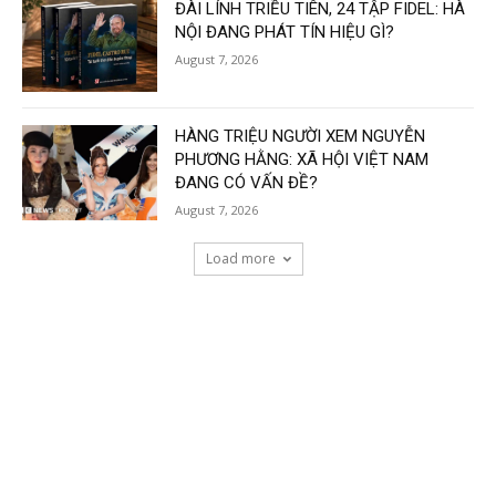
ĐÀI LÍNH TRIỀU TIÊN, 24 TẬP FIDEL: HÀ
NỘI ĐANG PHÁT TÍN HIỆU GÌ?
August 7, 2026
HÀNG TRIỆU NGƯỜI XEM NGUYỄN
PHƯƠNG HẰNG: XÃ HỘI VIỆT NAM
ĐANG CÓ VẤN ĐỀ?
August 7, 2026
Load more