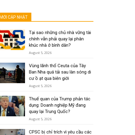
MỚI CẬP NHẬT
Tại sao những chủ nhà vững tài
chính vẫn phải quay lại phân
khúc nhà ở bình dân?
August 5, 2026
Vùng lãnh thổ Ceuta của Tây
Ban Nha quá tải sau làn sóng di
cư ồ ạt qua biên giới
August 5, 2026
Thuế quan của Trump phản tác
dụng: Doanh nghiệp Mỹ đang
quay lại Trung Quốc?
August 5, 2026
CPSC bị chỉ trích vì yêu cầu các