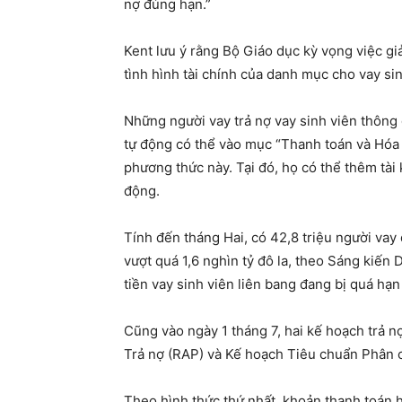
nợ đúng hạn.”
Kent lưu ý rằng Bộ Giáo dục kỳ vọng việc giả
tình hình tài chính của danh mục cho vay sin
Những người vay trả nợ vay sinh viên thông
tự động có thể vào mục “Thanh toán và Hóa
phương thức này. Tại đó, họ có thể thêm tà
động.
Tính đến tháng Hai, có 42,8 triệu người vay
vượt quá 1,6 nghìn tỷ đô la, theo Sáng kiến ​
tiền vay sinh viên liên bang đang bị quá hạ
Cũng vào ngày 1 tháng 7, hai kế hoạch trả 
Trả nợ (RAP) và Kế hoạch Tiêu chuẩn Phân 
Theo hình thức thứ nhất, khoản thanh toán 