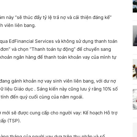
m này “sẽ thúc đẩy tỷ lệ trả nợ và cải thiện đáng kể”
h viên liên bang.
 qua EdFinancial Services và không sử dụng thanh toán
 đơn” và chọn “Thanh toán tự động” để chuyển sang
i khoản ngân hàng để thanh toán khoản vay của mình tự
 đang gánh khoản nợ vay sinh viên liên bang, với dư nợ
​Dữ liệu Giáo dục . Sáng kiến ​​này cũng lưu ý rằng 10% số
n tính đến quý cuối cùng của năm ngoái.
nợ mới sẽ được cung cấp cho người vay: Kế hoạch Hỗ trợ
cấp (TSP).
hàng tháng của người vay dựa trên thu nhập và số