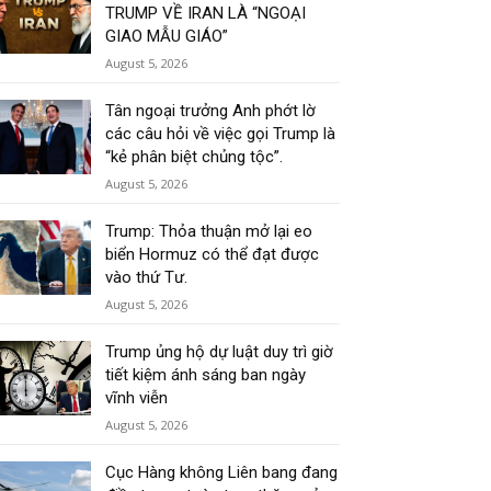
TRUMP VỀ IRAN LÀ “NGOẠI
GIAO MẪU GIÁO”
August 5, 2026
Tân ngoại trưởng Anh phớt lờ
các câu hỏi về việc gọi Trump là
“kẻ phân biệt chủng tộc”.
August 5, 2026
Trump: Thỏa thuận mở lại eo
biển Hormuz có thể đạt được
vào thứ Tư.
August 5, 2026
Trump ủng hộ dự luật duy trì giờ
tiết kiệm ánh sáng ban ngày
vĩnh viễn
August 5, 2026
Cục Hàng không Liên bang đang