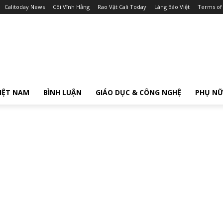
Calitoday News
Cõi Vĩnh Hằng
Rao Vặt Cali Today
Làng Báo Việt
Terms of
IỆT NAM
BÌNH LUẬN
GIÁO DỤC & CÔNG NGHỆ
PHỤ N