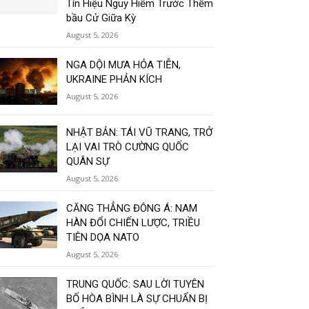
Tín Hiệu Nguy Hiểm Trước Thềm
bầu Cử Giữa Kỳ
August 5, 2026
NGA DỘI MƯA HỎA TIỄN,
UKRAINE PHẢN KÍCH
August 5, 2026
NHẬT BẢN: TÁI VŨ TRANG, TRỞ
LẠI VAI TRÒ CƯỜNG QUỐC
QUÂN SỰ
August 5, 2026
CĂNG THẲNG ĐÔNG Á: NAM
HÀN ĐỔI CHIẾN LƯỢC, TRIỀU
TIÊN DỌA NATO
August 5, 2026
TRUNG QUỐC: SAU LỜI TUYÊN
BỐ HÒA BÌNH LÀ SỰ CHUẨN BỊ