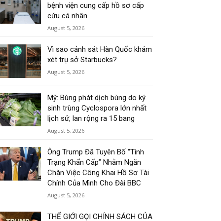
bệnh viện cung cấp hồ sơ cấp
cứu cá nhân
August 5, 2026
Vì sao cảnh sát Hàn Quốc khám
xét trụ sở Starbucks?
August 5, 2026
Mỹ: Bùng phát dịch bùng do ký
sinh trùng Cyclospora lớn nhất
lịch sử, lan rộng ra 15 bang
August 5, 2026
Ông Trump Đã Tuyên Bố “Tình
Trạng Khẩn Cấp” Nhằm Ngăn
Chặn Việc Công Khai Hồ Sơ Tài
Chính Của Mình Cho Đài BBC
August 5, 2026
THẾ GIỚI GỌI CHÍNH SÁCH CỦA