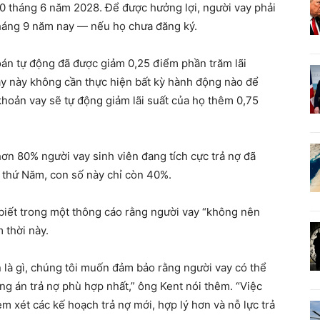
0 tháng 6 năm 2028. Để được hưởng lợi, người vay phải
tháng 9 năm nay — nếu họ chưa đăng ký.
án tự động đã được giảm 0,25 điểm phần trăm lãi
ay này không cần thực hiện bất kỳ hành động nào để
 khoản vay sẽ tự động giảm lãi suất của họ thêm 0,75
hơn 80% người vay sinh viên đang tích cực trả nợ đã
n thứ Năm, con số này chỉ còn 40%.
 biết trong một thông cáo rằng người vay “không nên
m thời này.
n là gì, chúng tôi muốn đảm bảo rằng người vay có thể
g án trả nợ phù hợp nhất,” ông Kent nói thêm. “Việc
em xét các kế hoạch trả nợ mới, hợp lý hơn và nỗ lực trả