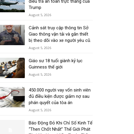
điều tra an toàn trực thăng của
Trump
August 5, 2026
Cảnh sát truy cập thông tin Sở
Giao thông vận tải và gắn thiết
bị theo dõi vào xe người yêu cũ.
August 5, 2026
Giáo sư 18 tuổi giành kỷ lục
Guinness thế giới
August 5, 2026
450.000 người vay vốn sinh viên
đủ điều kiện được giảm nợ sau
phán quyết của tòa án
August 5, 2026
Báo Động Đỏ Khi Chỉ Số Kinh Tế
“Then Chốt Nhất” Thế Giới Phát