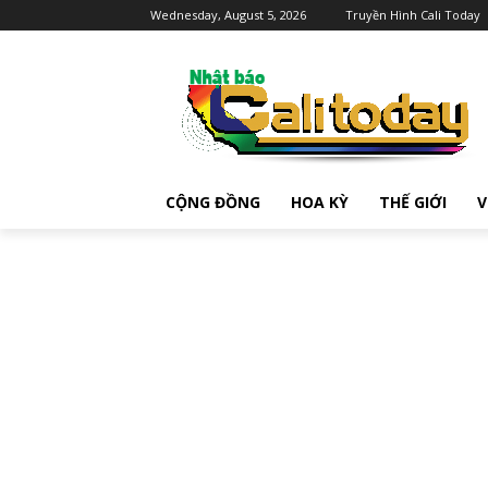
Wednesday, August 5, 2026
Truyền Hình Cali Today
CỘNG ĐỒNG
HOA KỲ
THẾ GIỚI
V