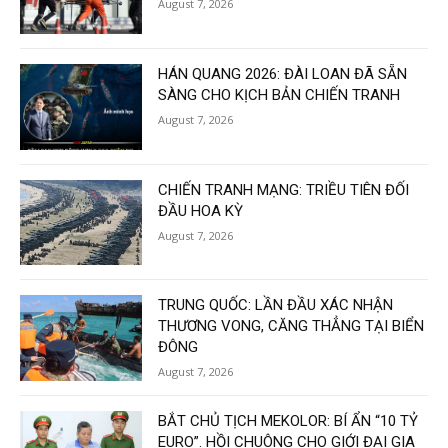
August 7, 2026
HÁN QUANG 2026: ĐÀI LOAN ĐÃ SẴN
SÀNG CHO KỊCH BẢN CHIẾN TRANH
August 7, 2026
CHIẾN TRANH MẠNG: TRIỀU TIÊN ĐỐI
ĐẦU HOA KỲ
August 7, 2026
TRUNG QUỐC: LẦN ĐẦU XÁC NHẬN
THƯƠNG VONG, CĂNG THẲNG TẠI BIỂN
ĐÔNG
August 7, 2026
BẮT CHỦ TỊCH MEKOLOR: BÍ ẨN “10 TỶ
EURO”. HỒI CHUÔNG CHO GIỚI ĐẠI GIA