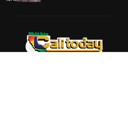
ABOUT US
Trang web
baocalitoday.com
là sản phẩm của Hệ Thống
Truyền Thông Cali Today
Tòa soạn: 1310 Tully Road #109, San Jose, CA 95122
Tel: (408) 482-6527
Contact us:
nam@baocalitoday.com