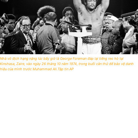
Nhà vô địch hạng nặng lúc bấy giờ là George Foreman đáp lại tiếng reo hò tại
Kinshasa, Zaire, vào ngày 26 tháng 10 năm 1974, trong buổi cân thử để bảo vệ danh
hiệu của mình trước Muhammad Ali.Tập tin AP