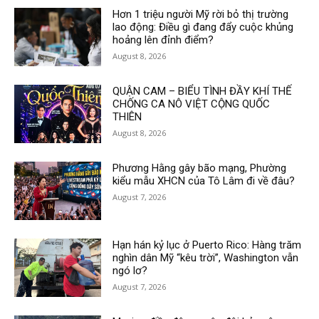
Hơn 1 triệu người Mỹ rời bỏ thị trường
lao động: Điều gì đang đẩy cuộc khủng
hoảng lên đỉnh điểm?
August 8, 2026
QUẬN CAM – BIỂU TÌNH ĐẦY KHÍ THẾ
CHỐNG CA NÔ VIỆT CỘNG QUỐC
THIÊN
August 8, 2026
Phương Hằng gây bão mạng, Phường
kiểu mẫu XHCN của Tô Lâm đi về đâu?
August 7, 2026
Hạn hán kỷ lục ở Puerto Rico: Hàng trăm
nghìn dân Mỹ “kêu trời”, Washington vẫn
ngó lơ?
August 7, 2026