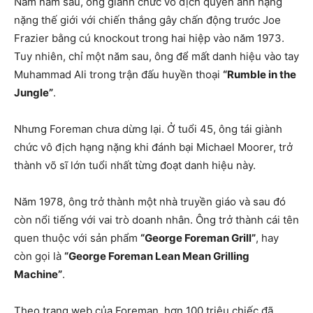
Năm năm sau, ông giành chức vô địch quyền anh hạng
nặng thế giới với chiến thắng gây chấn động trước Joe
Frazier bằng cú knockout trong hai hiệp vào năm 1973.
Tuy nhiên, chỉ một năm sau, ông để mất danh hiệu vào tay
Muhammad Ali trong trận đấu huyền thoại
“Rumble in the
Jungle”
.
Nhưng Foreman chưa dừng lại. Ở tuổi 45, ông tái giành
chức vô địch hạng nặng khi đánh bại Michael Moorer, trở
thành võ sĩ lớn tuổi nhất từng đoạt danh hiệu này.
Năm 1978, ông trở thành một nhà truyền giáo và sau đó
còn nổi tiếng với vai trò doanh nhân. Ông trở thành cái tên
quen thuộc với sản phẩm
“George Foreman Grill”
, hay
còn gọi là
“George Foreman Lean Mean Grilling
Machine”
.
Theo trang web của Foreman, hơn 100 triệu chiếc đã