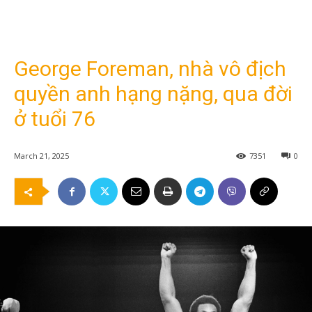
George Foreman, nhà vô địch
quyền anh hạng nặng, qua đời
ở tuổi 76
March 21, 2025
7351
0