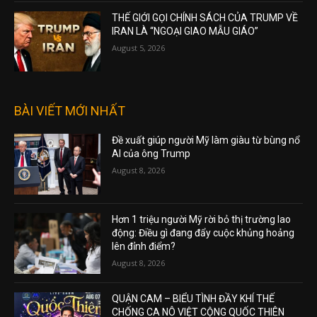
THẾ GIỚI GỌI CHÍNH SÁCH CỦA TRUMP VỀ
IRAN LÀ “NGOẠI GIAO MẪU GIÁO”
August 5, 2026
BÀI VIẾT MỚI NHẤT
Đề xuất giúp người Mỹ làm giàu từ bùng nổ
AI của ông Trump
August 8, 2026
Hơn 1 triệu người Mỹ rời bỏ thị trường lao
động: Điều gì đang đẩy cuộc khủng hoảng
lên đỉnh điểm?
August 8, 2026
QUẬN CAM – BIỂU TÌNH ĐẦY KHÍ THẾ
CHỐNG CA NÔ VIỆT CỘNG QUỐC THIÊN