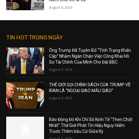
August 6, 2026
TIN HOT TRONG NGÀY
Ông Trump Đã Tuyên Bố “Tình Trạng Khẩn
Cấp” Nhằm Ngăn Chặn Việc Công Khai Hồ
Sơ Tài Chính Của Mình Cho Đài BBC
August 5, 2026
THẾ GIỚI GỌI CHÍNH SÁCH CỦA TRUMP VỀ
IRAN LÀ “NGOẠI GIAO MẪU GIÁO”
August 5, 2026
Báo Động Đỏ Khi Chỉ Số Kinh Tế “Then Chốt
Nhất” Thế Giới Phát Tín Hiệu Nguy Hiểm
Trước Thềm bầu Cử Giữa Kỳ
August 5, 2026