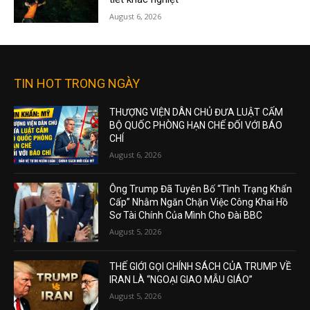
August 6, 2026
TIN HOT TRONG NGÀY
THƯỢNG VIỆN DÂN CHỦ ĐƯA LUẬT CẤM
BỘ QUỐC PHÒNG HẠN CHẾ ĐỐI VỚI BÁO
CHÍ
August 6, 2026
Ông Trump Đã Tuyên Bố “Tình Trạng Khẩn
Cấp” Nhằm Ngăn Chặn Việc Công Khai Hồ
Sơ Tài Chính Của Mình Cho Đài BBC
August 5, 2026
THẾ GIỚI GỌI CHÍNH SÁCH CỦA TRUMP VỀ
IRAN LÀ “NGOẠI GIAO MẪU GIÁO”
August 5, 2026