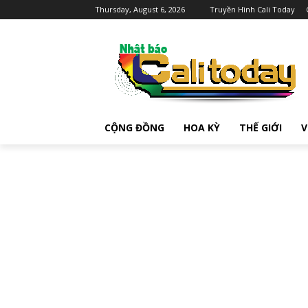
Thursday, August 6, 2026
Truyền Hình Cali Today
CỘNG ĐỒNG
HOA KỲ
THẾ GIỚI
V