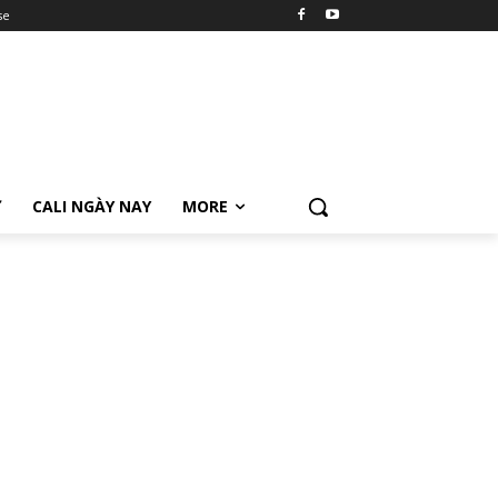
se
Ữ
CALI NGÀY NAY
MORE