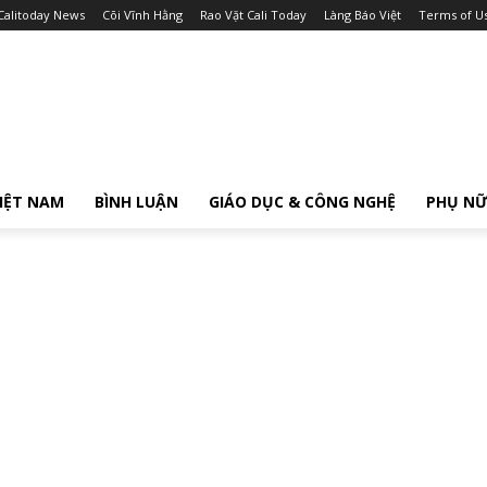
Calitoday News
Cõi Vĩnh Hằng
Rao Vặt Cali Today
Làng Báo Việt
Terms of U
IỆT NAM
BÌNH LUẬN
GIÁO DỤC & CÔNG NGHỆ
PHỤ N