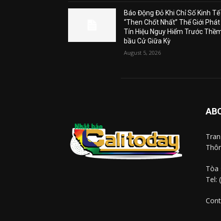
Báo Động Đỏ Khi Chỉ Số Kinh Tế
“Then Chốt Nhất” Thế Giới Phát
Tín Hiệu Nguy Hiểm Trước Thề
bầu Cử Giữa Kỳ
August 5, 2026
AB
Tra
Thôn
Tòa 
Tel:
Cont