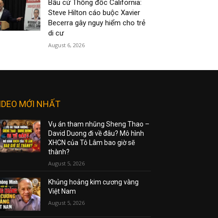
Bầu cử Thống đốc California:
Steve Hilton cáo buộc Xavier
Becerra gây nguy hiểm cho trẻ
di cư
August 6, 2026
IDEO MỚI NHẤT
Vụ án tham nhũng Sheng Thao –
David Duong đi về đâu? Mô hình
XHCN của Tô Lâm bao giờ sẽ
thành?
August 5, 2026
Khủng hoảng kim cương vàng
Việt Nam
August 5, 2026