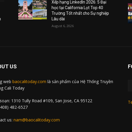
Xếp hạng LinkedIn 2026: 5 Đại
học tại California Lọt Top 40
Trường Tốt nhất cho Sự nghiệp
m
Lâu dài
August 6, 2026
OUT US
F
ng web
baocalitoday.com
là sản phẩm của Hệ Thống Truyền
g Cali Today
soạn: 1310 Tully Road #109, San Jose, CA 95122
Te
 (408) 482-6527
act us:
nam@baocalitoday.com