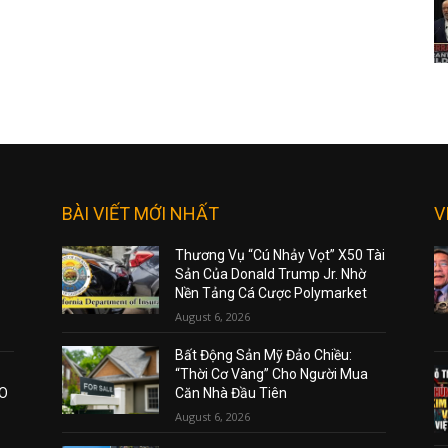
BÀI VIẾT MỚI NHẤT
V
Thương Vụ “Cú Nhảy Vọt” X50 Tài
Sản Của Donald Trump Jr. Nhờ
Nền Tảng Cá Cược Polymarket
August 6, 2026
Bất Động Sản Mỹ Đảo Chiều:
“Thời Cơ Vàng” Cho Người Mua
AO
Căn Nhà Đầu Tiên
August 6, 2026