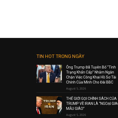
TIN HOT TRONG NGÀY
Ông Trump Đã Tuyên Bố “Tình
Trạng Khẩn Cấp” Nhằm Ngăn
Chặn Việc Công Khai Hồ Sơ Tài
Chính Của Mình Cho Đài BBC
August 5, 2026
THẾ GIỚI GỌI CHÍNH SÁCH CỦA
TRUMP VỀ IRAN LÀ “NGOẠI GI
MẪU GIÁO”
August 5, 2026