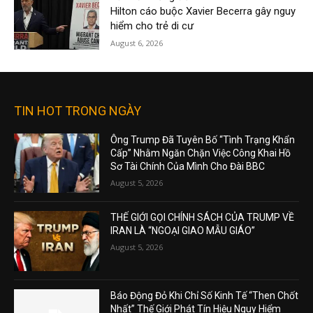
Hilton cáo buộc Xavier Becerra gây nguy
hiểm cho trẻ di cư
August 6, 2026
TIN HOT TRONG NGÀY
Ông Trump Đã Tuyên Bố “Tình Trạng Khẩn
Cấp” Nhằm Ngăn Chặn Việc Công Khai Hồ
Sơ Tài Chính Của Mình Cho Đài BBC
August 5, 2026
THẾ GIỚI GỌI CHÍNH SÁCH CỦA TRUMP VỀ
IRAN LÀ “NGOẠI GIAO MẪU GIÁO”
August 5, 2026
Báo Động Đỏ Khi Chỉ Số Kinh Tế “Then Chốt
Nhất” Thế Giới Phát Tín Hiệu Nguy Hiểm