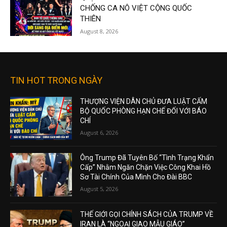
CHỐNG CA NÔ VIỆT CỘNG QUỐC
THIÊN
August 8, 2026
TIN HOT TRONG NGÀY
THƯỢNG VIỆN DÂN CHỦ ĐƯA LUẬT CẤM
BỘ QUỐC PHÒNG HẠN CHẾ ĐỐI VỚI BÁO
CHÍ
August 6, 2026
Ông Trump Đã Tuyên Bố “Tình Trạng Khẩn
Cấp” Nhằm Ngăn Chặn Việc Công Khai Hồ
Sơ Tài Chính Của Mình Cho Đài BBC
August 5, 2026
THẾ GIỚI GỌI CHÍNH SÁCH CỦA TRUMP VỀ
IRAN LÀ “NGOẠI GIAO MẪU GIÁO”