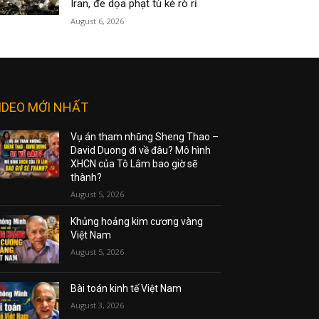
Iran, đe dọa phạt tù kẻ rò rỉ
August 6, 2026
IDEO MỚI NHẤT
Vụ án tham nhũng Sheng Thao –
David Duong đi về đâu? Mô hình
XHCN của Tô Lâm bao giờ sẽ
thành?
August 5, 2026
Khủng hoảng kim cương vàng
Việt Nam
August 5, 2026
Bài toán kinh tế Việt Nam
August 3, 2026