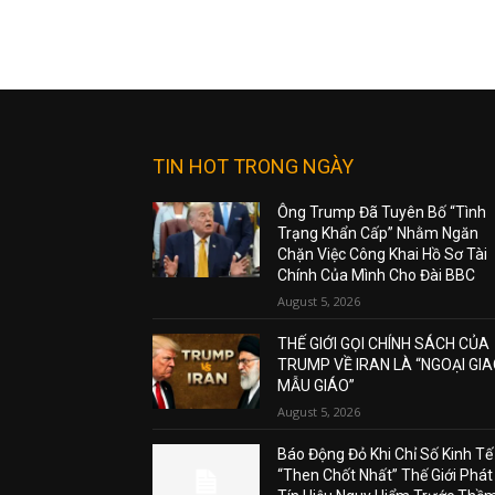
TIN HOT TRONG NGÀY
Ông Trump Đã Tuyên Bố “Tình
Trạng Khẩn Cấp” Nhằm Ngăn
Chặn Việc Công Khai Hồ Sơ Tài
Chính Của Mình Cho Đài BBC
August 5, 2026
THẾ GIỚI GỌI CHÍNH SÁCH CỦA
TRUMP VỀ IRAN LÀ “NGOẠI GI
MẪU GIÁO”
August 5, 2026
Báo Động Đỏ Khi Chỉ Số Kinh Tế
“Then Chốt Nhất” Thế Giới Phát