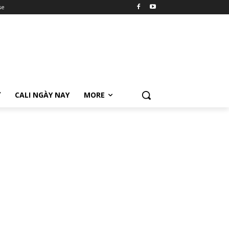
se
Ữ
CALI NGÀY NAY
MORE