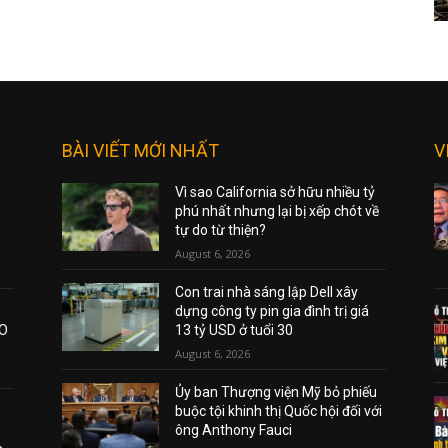
BÀI VIẾT MỚI NHẤT
V
Vì sao California sở hữu nhiều tỷ
phú nhất nhưng lại bị xếp chót về
tự do từ thiện?
August 6, 2026
Con trai nhà sáng lập Dell xây
dựng công ty pin gia đình trị giá
AO
13 tỷ USD ở tuổi 30
August 6, 2026
Ủy ban Thượng viện Mỹ bỏ phiếu
buộc tội khinh thị Quốc hội đối với
ông Anthony Fauci