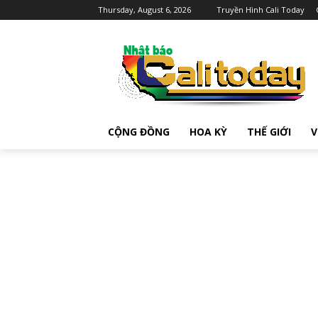
Thursday, August 6, 2026
Truyền Hình Cali Today
CỘNG ĐỒNG
HOA KỲ
THẾ GIỚI
V