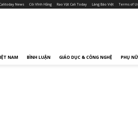
Calitoday News
Cõi Vĩnh Hằng
Rao Vặt Cali Today
Làng Báo Việt
Terms of U
IỆT NAM
BÌNH LUẬN
GIÁO DỤC & CÔNG NGHỆ
PHỤ N