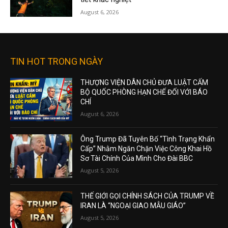
August 6, 2026
TIN HOT TRONG NGÀY
THƯỢNG VIỆN DÂN CHỦ ĐƯA LUẬT CẤM
BỘ QUỐC PHÒNG HẠN CHẾ ĐỐI VỚI BÁO
CHÍ
August 6, 2026
Ông Trump Đã Tuyên Bố “Tình Trạng Khẩn
Cấp” Nhằm Ngăn Chặn Việc Công Khai Hồ
Sơ Tài Chính Của Mình Cho Đài BBC
August 5, 2026
THẾ GIỚI GỌI CHÍNH SÁCH CỦA TRUMP VỀ
IRAN LÀ “NGOẠI GIAO MẪU GIÁO”
August 5, 2026