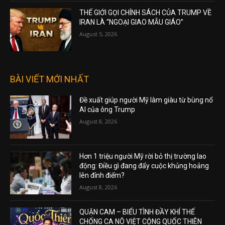
THẾ GIỚI GỌI CHÍNH SÁCH CỦA TRUMP VỀ
IRAN LÀ “NGOẠI GIAO MẪU GIÁO”
August 5, 2026
BÀI VIẾT MỚI NHẤT
Đề xuất giúp người Mỹ làm giàu từ bùng nổ
AI của ông Trump
August 8, 2026
Hơn 1 triệu người Mỹ rời bỏ thị trường lao
động: Điều gì đang đẩy cuộc khủng hoảng
lên đỉnh điểm?
August 8, 2026
QUẬN CAM – BIỂU TÌNH ĐẦY KHÍ THẾ
CHỐNG CA NÔ VIỆT CỘNG QUỐC THIÊN