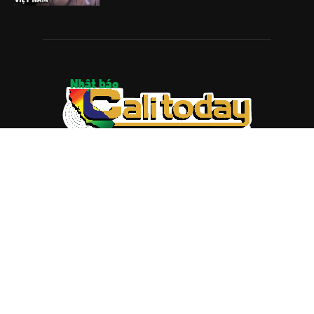
ABOUT US
Trang web
baocalitoday.com
là sản phẩm của Hệ Thống
Truyền Thông Cali Today
Tòa soạn: 1310 Tully Road #109, San Jose, CA 95122
Tel: (408) 482-6527
Contact us:
nam@baocalitoday.com