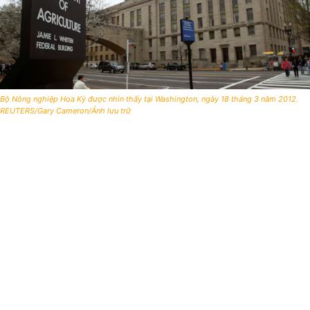
Bộ Nông nghiệp Hoa Kỳ được nhìn thấy tại Washington, ngày 18 tháng 3 năm 2012.
REUTERS/Gary Cameron/Ảnh lưu trữ