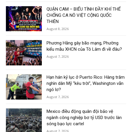
QUẬN CAM – BIỂU TÌNH ĐẦY KHÍ THẾ
CHỐNG CA NÔ VIỆT CỘNG QUỐC
THIÊN
August 8, 2026
Phương Hằng gây bão mạng, Phường
kiểu mẫu XHCN của Tô Lâm đi về đâu?
August 7, 2026
Hạn hán kỷ lục ở Puerto Rico: Hàng trăm
nghìn dân Mỹ “kêu trời”, Washington vẫn
ngó lơ?
August 7, 2026
Mexico điều động quân đội bảo vệ
ngành công nghiệp bơ tỷ USD trước làn
sóng bạo lực cartel
August 7, 2026