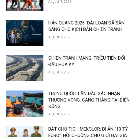
August 7, 2026
HÁN QUANG 2026: ĐÀI LOAN ĐÃ SẴN
SÀNG CHO KỊCH BẢN CHIẾN TRANH
August 7, 2026
CHIẾN TRANH MẠNG: TRIỀU TIÊN ĐỐI
ĐẦU HOA KỲ
August 7, 2026
TRUNG QUỐC: LẦN ĐẦU XÁC NHẬN
THƯƠNG VONG, CĂNG THẲNG TẠI BIỂN
ĐÔNG
August 7, 2026
BẮT CHỦ TỊCH MEKOLOR: BÍ ẨN “10 TỶ
EURO”. HỒI CHUÔNG CHO GIỚI ĐẠI GIA