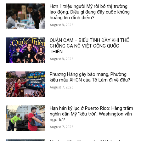
Hơn 1 triệu người Mỹ rời bỏ thị trường
lao động: Điều gì đang đẩy cuộc khủng
hoảng lên đỉnh điểm?
August 8, 2026
QUẬN CAM – BIỂU TÌNH ĐẦY KHÍ THẾ
CHỐNG CA NÔ VIỆT CỘNG QUỐC
THIÊN
August 8, 2026
Phương Hằng gây bão mạng, Phường
kiểu mẫu XHCN của Tô Lâm đi về đâu?
August 7, 2026
Hạn hán kỷ lục ở Puerto Rico: Hàng trăm
nghìn dân Mỹ “kêu trời”, Washington vẫn
ngó lơ?
August 7, 2026