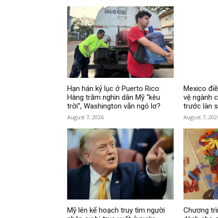
Hạn hán kỷ lục ở Puerto Rico:
Mexico đi
Hàng trăm nghìn dân Mỹ “kêu
vệ ngành c
trời”, Washington vẫn ngó lơ?
trước làn 
August 7, 2026
August 7, 202
Mỹ lên kế hoạch truy tìm người
Chương tr