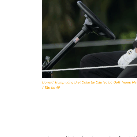
Donald Trump uống Diet Coke tại Câu lạc bộ Golf Trump Nat
/ Tập tin AP