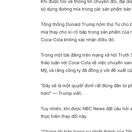
Khi được hỏi về thông tin chuyển đổi, đại 
sử dụng đường mía trong các sản phẩm bán 
Tổng thống Donald Trump hôm thứ Tư cho bi
mía thay cho xi-rô bắp trong sản phẩm của 
Coca-Cola không xác nhận điều đó.
Trong một bài đăng trên mạng xã hội Truth 
thảo luận với Coca-Cola về việc chuyển san
Mỹ, và rằng công ty đã đồng ý với đề xuất c
“Đây sẽ là một quyết định rất đúng đắn từ ph
hơn!” — Trump viết.
Tuy nhiên, khi được NBC News đặt câu hỏi 
thực hiện thay đổi này.
“Chúng tôi trân trọng sự nhiệt thành của 