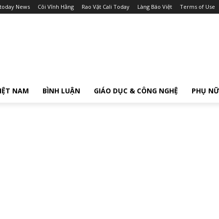
itoday News
Cõi Vĩnh Hằng
Rao Vặt Cali Today
Làng Báo Việt
Terms of Use
IỆT NAM
BÌNH LUẬN
GIÁO DỤC & CÔNG NGHỆ
PHỤ N