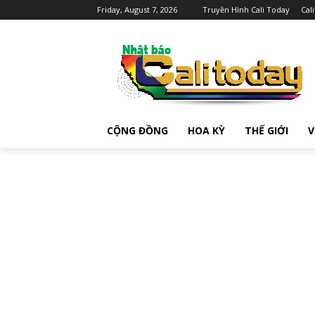
Friday, August 7, 2026
Truyền Hình Cali Today
Cal
CỘNG ĐỒNG
HOA KỲ
THẾ GIỚI
V