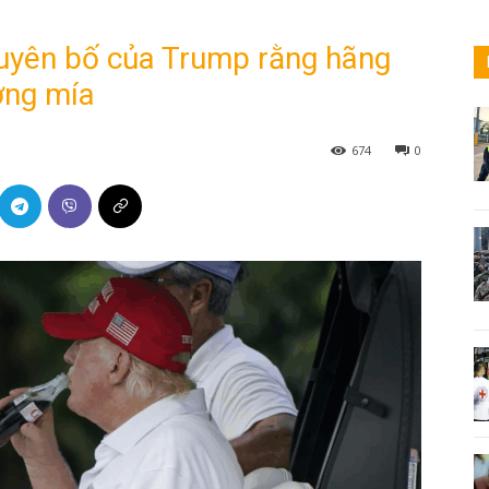
tuyên bố của Trump rằng hãng
ờng mía
674
0