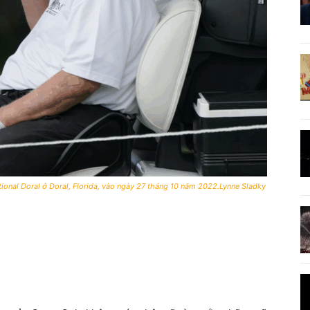
ional Doral ở Doral, Florida, vào ngày 27 tháng 10 năm 2022.Lynne Sladky