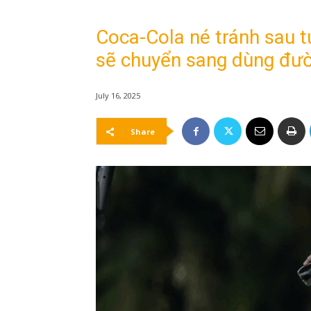
Coca-Cola né tránh sau 
sẽ chuyển sang dùng đư
July 16, 2025
Share