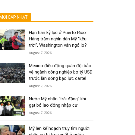
MỚI CẬP NHẬT
Hạn hán kỷ lục ở Puerto Rico:
Hàng trăm nghìn dân Mỹ “kêu
trời”, Washington vẫn ngó lơ?
August 7, 2026
Mexico điều động quân đội bảo
vệ ngành công nghiệp bơ tỷ USD
trước làn sóng bạo lực cartel
August 7, 2026
Nước Mỹ nhận “trái đắng” khi
gạt bỏ lao động nhập cư
August 7, 2026
Mỹ lên kế hoạch truy tìm người
nhập cư bị trục xuất ở nước