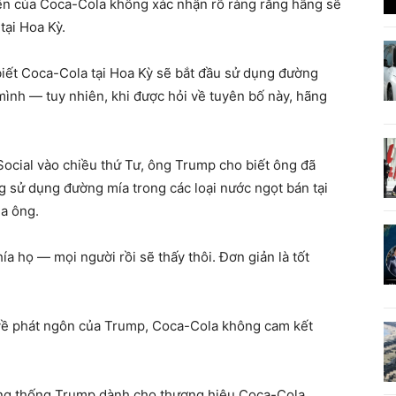
diện của Coca-Cola không xác nhận rõ ràng rằng hãng sẽ
tại Hoa Kỳ.
ết Coca-Cola tại Hoa Kỳ sẽ bắt đầu sử dụng đường
mình — tuy nhiên, khi được hỏi về tuyên bố này, hãng
Social vào chiều thứ Tư, ông Trump cho biết ông đã
g sử dụng đường mía trong các loại nước ngọt bán tại
ủa ông.
ía họ — mọi người rồi sẽ thấy thôi. Đơn giản là tốt
về phát ngôn của Trump, Coca-Cola không cam kết
Tổng thống Trump dành cho thương hiệu Coca-Cola