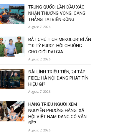
TRUNG QUỐC: LẦN ĐẦU XÁC
NHẬN THƯƠNG VONG, CĂNG
THẲNG TẠI BIỂN ĐÔNG
August 7, 2026
BẮT CHỦ TỊCH MEKOLOR: BÍ ẨN
“10 TỶ EURO”. HỒI CHUÔNG
CHO GIỚI ĐẠI GIA
August 7, 2026
ĐÀI LÍNH TRIỀU TIÊN, 24 TẬP
FIDEL: HÀ NỘI ĐANG PHÁT TÍN
HIỆU GÌ?
August 7, 2026
HÀNG TRIỆU NGƯỜI XEM
NGUYỄN PHƯƠNG HẰNG: XÃ
HỘI VIỆT NAM ĐANG CÓ VẤN
ĐỀ?
August 7, 2026