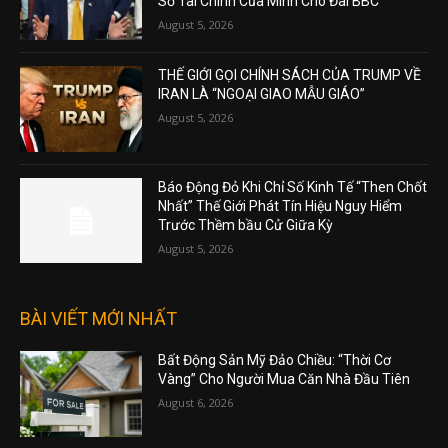
Sơ Tài Chính Của Mình Cho Đài BBC
August 5, 2026
THẾ GIỚI GỌI CHÍNH SÁCH CỦA TRUMP VỀ
IRAN LÀ “NGOẠI GIAO MẪU GIÁO”
August 5, 2026
Báo Động Đỏ Khi Chỉ Số Kinh Tế “Then Chốt
Nhất” Thế Giới Phát Tín Hiệu Nguy Hiểm
Trước Thềm bầu Cử Giữa Kỳ
August 5, 2026
BÀI VIẾT MỚI NHẤT
Bất Động Sản Mỹ Đảo Chiều: “Thời Cơ
Vàng” Cho Người Mua Căn Nhà Đầu Tiên
August 6, 2026