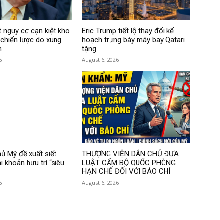
 nguy cơ cạn kiệt kho
Eric Trump tiết lộ thay đổi kế
 chiến lược do xung
hoạch trưng bày máy bay Qatari
n
tặng
6
August 6, 2026
ủ Mỹ đề xuất siết
THƯỢNG VIỆN DÂN CHỦ ĐƯA
i khoản hưu trí “siêu
LUẬT CẤM BỘ QUỐC PHÒNG
HẠN CHẾ ĐỐI VỚI BÁO CHÍ
6
August 6, 2026