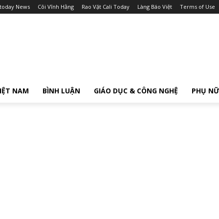
itoday News
Cõi Vĩnh Hằng
Rao Vặt Cali Today
Làng Báo Việt
Terms of Use
IỆT NAM
BÌNH LUẬN
GIÁO DỤC & CÔNG NGHỆ
PHỤ N