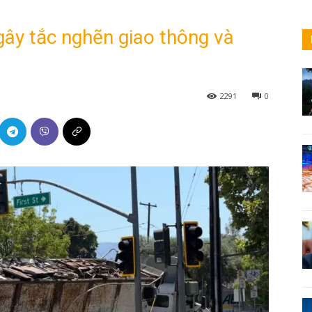
 gây tắc nghẽn giao thông và
2291
0