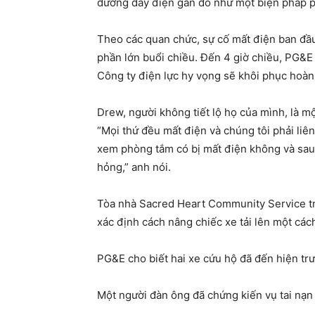
đường dây điện gần đó như một biện pháp 
Theo các quan chức, sự cố mất điện ban đầ
phần lớn buổi chiều. Đến 4 giờ chiều, PG&E 
Công ty điện lực hy vọng sẽ khôi phục hoàn
Drew, người không tiết lộ họ của mình, là m
“Mọi thứ đều mất điện và chúng tôi phải liên
xem phòng tắm có bị mất điện không và sau đ
hỏng,” anh nói.
Tòa nhà Sacred Heart Community Service tro
xác định cách nâng chiếc xe tải lên một các
PG&E cho biết hai xe cứu hộ đã đến hiện trư
Một người đàn ông đã chứng kiến ​​vụ tai nạn