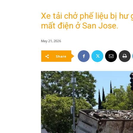
Xe tải chở phế liệu bị hư
mất điện ở San Jose.
May 21, 2026
Share