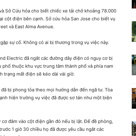
 và Sở Cứu hỏa cho biết chiếc xe tải chở khoảng 78.000
ại cột điện bên cạnh. Sở cứu hỏa San Jose cho biết vụ
treet và East Alma Avenue.
 gặp sự cố. Không có ai bị thương trong vụ việc này.
and Electric đã ngắt các đường dây điện có nguy cơ bị
u phố thuộc khu vực trung tâm thành phố và phía nam
nh trạng mất điện sẽ kéo dài vài giờ.
 đã bị phong tỏa theo mọi hướng dẫn đến ngã tư. Tòa
nh hiện trường vụ việc đã được sơ tán như một biện
y cơ đâm vào cột điện gần đó nếu bị lật. Để đề phòng,
 trước 1 giờ 30 chiều họ đã được yêu cầu ngắt các