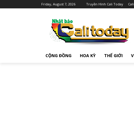
Friday, August 7, 2026
Truyền Hình Cali Today
Cal
CỘNG ĐỒNG
HOA KỲ
THẾ GIỚI
V