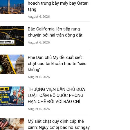
hoạch trưng bày máy bay Qatari
tặng
August 6, 2026
Bắc California liên tiếp rung
chuyển bởi hai trận động đất
August 6, 2026
Phe Dân chủ Mỹ đề xuất siết
chặt các tài khoản hưu trí “siêu
khủng”
August 6, 2026
THƯỢNG VIỆN DÂN CHỦ ĐƯA
LUẬT CẤM BỘ QUỐC PHÒNG
HẠN CHẾ ĐỐI VỚI BÁO CHÍ
August 6, 2026
Mỹ siết chặt quy định cấp thẻ
xanh: Nguy cơ bị bác hồ sơ ngay