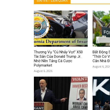
BÀI VIẾT LIÊN QUAN
Thương Vụ “Cú Nhảy Vọt” X50
Bất Động 
Tài Sản Của Donald Trump Jr.
“Thời Cơ 
Nhờ Nền Tảng Cá Cược
Căn Nhà Đ
Polymarket
August 6, 202
August 6, 2026