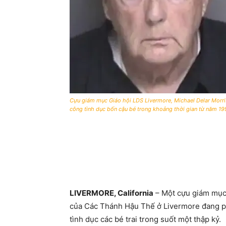
Cựu giám mục Giáo hội LDS Livermore, Michael Delar Morris,
công tình dục bốn cậu bé trong khoảng thời gian từ năm 1
LIVERMORE, California
– Một cựu giám mục 
của Các Thánh Hậu Thế ở Livermore đang phả
tình dục các bé trai trong suốt một thập kỷ.