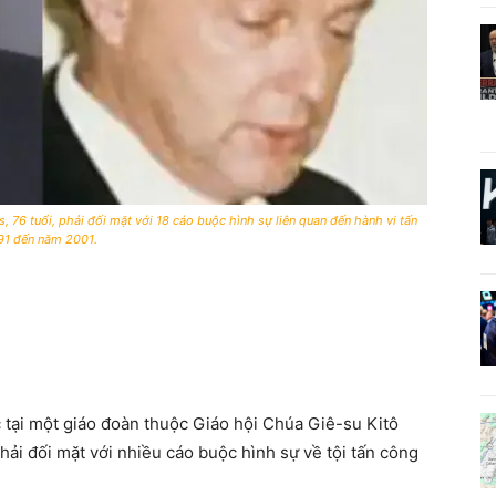
 76 tuổi, phải đối mặt với 18 cáo buộc hình sự liên quan đến hành vi tấn
991 đến năm 2001.
tại một giáo đoàn thuộc Giáo hội Chúa Giê-su Kitô
i đối mặt với nhiều cáo buộc hình sự về tội tấn công