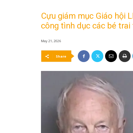
Cựu giám mục Giáo hội LD
công tình dục các bé trai
May 21, 2026
Share