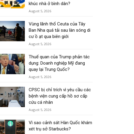
khúc nhà ở bình dân?
August 5, 2026
Vùng lãnh thổ Ceuta của Tây
Ban Nha quá tải sau làn sóng di
cư ồ ạt qua biên giới
August 5, 2026
Thuế quan của Trump phản tác
dụng: Doanh nghiệp Mỹ đang
quay lại Trung Quốc?
August 5, 2026
CPSC bị chỉ trích vì yêu cầu các
bệnh viện cung cấp hồ sơ cấp
cứu cá nhân
August 5, 2026
Vì sao cảnh sát Hàn Quốc khám
xét trụ sở Starbucks?