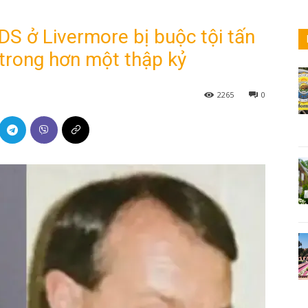
S ở Livermore bị buộc tội tấn
 trong hơn một thập kỷ
2265
0