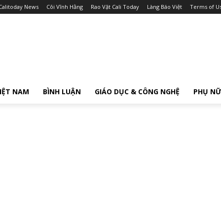
Calitoday News
Cõi Vĩnh Hằng
Rao Vặt Cali Today
Làng Báo Việt
Terms of U
IỆT NAM
BÌNH LUẬN
GIÁO DỤC & CÔNG NGHỆ
PHỤ N