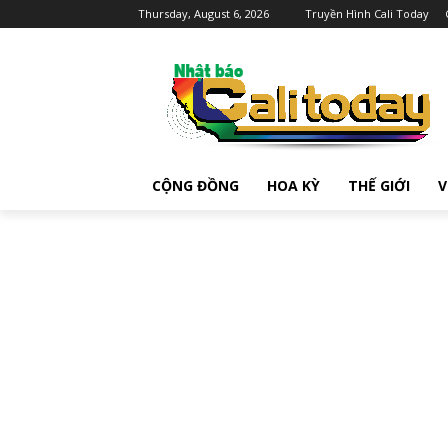
Thursday, August 6, 2026
Truyền Hình Cali Today
CỘNG ĐỒNG
HOA KỲ
THẾ GIỚI
V