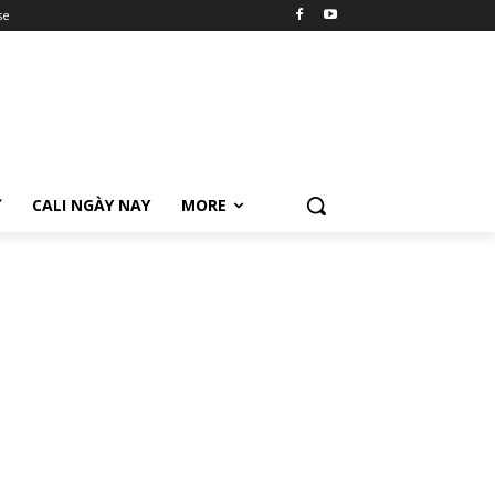
se
Ữ
CALI NGÀY NAY
MORE