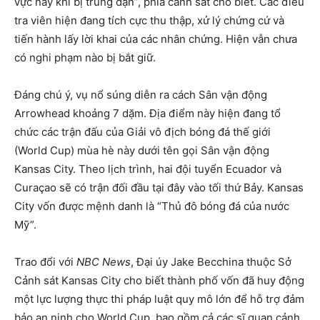
vực này khi bị trúng đạn”, phía cảnh sát cho biết. Các điều
tra viên hiện đang tích cực thu thập, xử lý chứng cứ và
tiến hành lấy lời khai của các nhân chứng. Hiện vẫn chưa
có nghi phạm nào bị bắt giữ.
Đáng chú ý, vụ nổ súng diễn ra cách Sân vận động
Arrowhead khoảng 7 dặm. Địa điểm này hiện đang tổ
chức các trận đấu của Giải vô địch bóng đá thế giới
(World Cup) mùa hè này dưới tên gọi Sân vận động
Kansas City. Theo lịch trình, hai đội tuyển Ecuador và
Curaçao sẽ có trận đối đầu tại đây vào tối thứ Bảy. Kansas
City vốn được mệnh danh là “Thủ đô bóng đá của nước
Mỹ”.
Trao đổi với
NBC News
, Đại úy Jake Becchina thuộc Sở
Cảnh sát Kansas City cho biết thành phố vốn đã huy động
một lực lượng thực thi pháp luật quy mô lớn để hỗ trợ đảm
bảo an ninh cho World Cup, bao gồm cả các sĩ quan cảnh