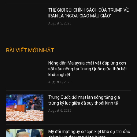
THẾ GIỚI GỌI CHÍNH SÁCH CỦA TRUMP VỀ
IRAN LÀ “NGOẠI GIAO MẪU GIÁO”
August 5, 2026
BÀI VIẾT MỚI NHẤT
Nông dân Malaysia chật vật đáp ứng cơn
sốt sầu riêng tại Trung Quốc giữa thời tiết
khắc nghiệt
August 6, 2026
Trung Quốc đối mặt làn sóng tăng giá
trứng kỷ lục giữa đà suy thoái kinh tế
August 6, 2026
Mỹ đối mặt nguy cơ cạn kiệt kho dự trữ dầu