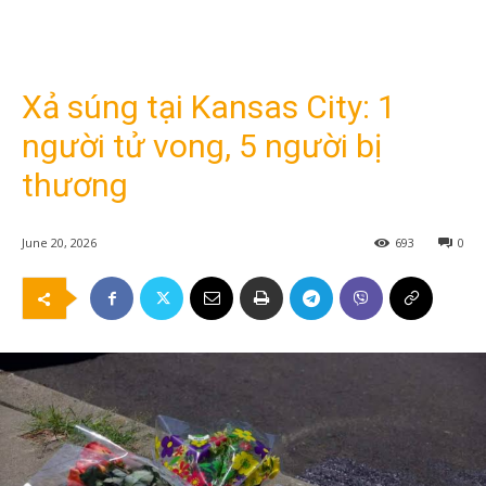
Xả súng tại Kansas City: 1
người tử vong, 5 người bị
thương
June 20, 2026
693
0