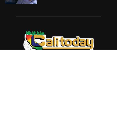
ABOUT US
Trang web
baocalitoday.com
là sản phẩm của Hệ Thống
Truyền Thông Cali Today
Tòa soạn: 1310 Tully Road #109, San Jose, CA 95122
Tel: (408) 482-6527