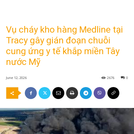
Vụ cháy kho hàng Medline tại
Tracy gây gián đoạn chuỗi
cung ứng y tế khắp miền Tây
nước Mỹ
June 12, 2026
2676
0