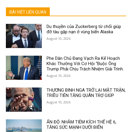
BÀI VIẾT LIÊN QUAN
Du thuyền của Zuckerberg từ chối giúp
đỡ tàu gặp nạn ở vùng biển Alaska
August 10, 2026
Phe Dân Chủ Đang Vạch Ra Kế Hoạch
Khác Thường Với Cơ Hội “Buộc Ông
Trump Phải Chịu Trách Nhiệm Giải Trình.
August 10, 2026
THƯƠNG BINH NGA TRỞ LẠI MẶT TRẬN,
TRIỀU TIÊN TĂNG QUÂN TRỢ GIÚP
August 10, 2026
ẤN ĐỘ: NHẮM TIÊM KÍCH THẾ HỆ 6,
TĂNG SỨC MẠNH DƯỚI BIỂN