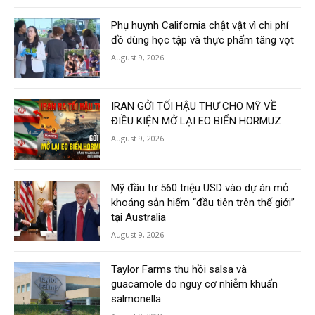
Phụ huynh California chật vật vì chi phí
đồ dùng học tập và thực phẩm tăng vọt
August 9, 2026
IRAN GỞI TỐI HẬU THƯ CHO MỸ VỀ
ĐIỀU KIỆN MỞ LẠI EO BIỂN HORMUZ
August 9, 2026
Mỹ đầu tư 560 triệu USD vào dự án mỏ
khoáng sản hiếm “đầu tiên trên thế giới”
tại Australia
August 9, 2026
Taylor Farms thu hồi salsa và
guacamole do nguy cơ nhiễm khuẩn
salmonella