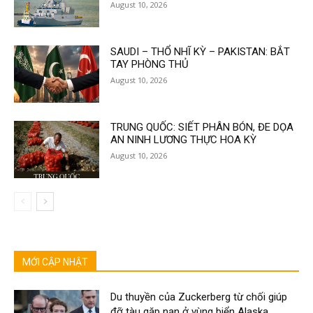
August 10, 2026
SAUDI – THỔ NHĨ KỲ – PAKISTAN: BẮT
TAY PHÒNG THỦ
August 10, 2026
TRUNG QUỐC: SIẾT PHÂN BÓN, ĐE DỌA
AN NINH LƯƠNG THỰC HOA KỲ
August 10, 2026
MỚI CẬP NHẬT
Du thuyền của Zuckerberg từ chối giúp
đỡ tàu gặp nạn ở vùng biển Alaska