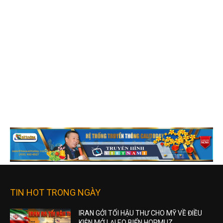
TIN HOT TRONG NGÀY
IRAN GỞI TỐI HẬU THƯ CHO MỸ VỀ ĐIỀU
KIỆN MỞ LẠI EO BIỂN HORMUZ