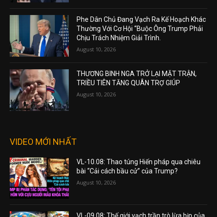
Phe Dân Chủ Đang Vạch Ra Kế Hoạch Khác
Thường Với Cơ Hội “Buộc Ông Trump Phải
Chịu Trách Nhiệm Giải Trình.
August 10, 2026
THƯƠNG BINH NGA TRỞ LẠI MẶT TRẬN,
TRIỀU TIÊN TĂNG QUÂN TRỢ GIÚP
August 10, 2026
VIDEO MỚI NHẤT
VL-10.08: Thao túng Hiến pháp qua chiêu
bài “Cải cách bầu cử” của Trump?
August 10, 2026
VL-09.08: Thế giới vạch trần trò lừa bịp của