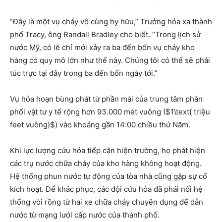
“Đây là một vụ cháy vô cùng hy hữu,” Trưởng hỏa xa thành
phố Tracy, ông Randall Bradley cho biết. “Trong lịch sử
nước Mỹ, có lẽ chỉ mới xảy ra ba đến bốn vụ cháy kho
hàng có quy mô lớn như thế này. Chúng tôi có thể sẽ phải
túc trực tại đây trong ba đến bốn ngày tới.”
Vụ hỏa hoạn bùng phát từ phần mái của trung tâm phân
phối vật tư y tế rộng hơn 93.000 mét vuông ($1\text{ triệu
feet vuông}$) vào khoảng gần 14:00 chiều thứ Năm.
Khi lực lượng cứu hỏa tiếp cận hiện trường, họ phát hiện
các trụ nước chữa cháy của kho hàng không hoạt động.
Hệ thống phun nước tự động của tòa nhà cũng gặp sự cố
kích hoạt. Để khắc phục, các đội cứu hỏa đã phải nối hệ
thống vòi rồng từ hai xe chữa cháy chuyên dụng để dẫn
nước từ mạng lưới cấp nước của thành phố.