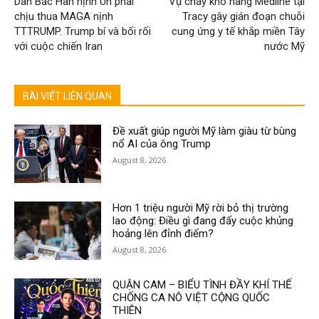
Dân Bắc Hàn nịnh Un phải
Vụ cháy kho hàng Medline tại
chịu thua MAGA nịnh
Tracy gây gián đoạn chuỗi
TTTRUMP. Trump bí và bối rối
cung ứng y tế khắp miền Tây
với cuộc chiến Iran
nước Mỹ
BÀI VIẾT LIÊN QUAN
Đề xuất giúp người Mỹ làm giàu từ bùng
nổ AI của ông Trump
August 8, 2026
Hơn 1 triệu người Mỹ rời bỏ thị trường
lao động: Điều gì đang đẩy cuộc khủng
hoảng lên đỉnh điểm?
August 8, 2026
QUẬN CAM – BIỂU TÌNH ĐẦY KHÍ THẾ
CHỐNG CA NÔ VIỆT CỘNG QUỐC
THIÊN