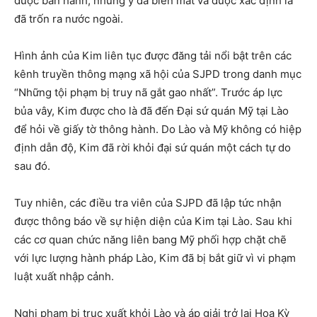
được ban hành, nhưng y đã biến mất và được xác định là
đã trốn ra nước ngoài.
Hình ảnh của Kim liên tục được đăng tải nổi bật trên các
kênh truyền thông mạng xã hội của SJPD trong danh mục
“Những tội phạm bị truy nã gắt gao nhất”. Trước áp lực
bủa vây, Kim được cho là đã đến Đại sứ quán Mỹ tại Lào
để hỏi về giấy tờ thông hành. Do Lào và Mỹ không có hiệp
định dẫn độ, Kim đã rời khỏi đại sứ quán một cách tự do
sau đó.
Tuy nhiên, các điều tra viên của SJPD đã lập tức nhận
được thông báo về sự hiện diện của Kim tại Lào. Sau khi
các cơ quan chức năng liên bang Mỹ phối hợp chặt chẽ
với lực lượng hành pháp Lào, Kim đã bị bắt giữ vì vi phạm
luật xuất nhập cảnh.
Nghi phạm bị trục xuất khỏi Lào và áp giải trở lại Hoa Kỳ