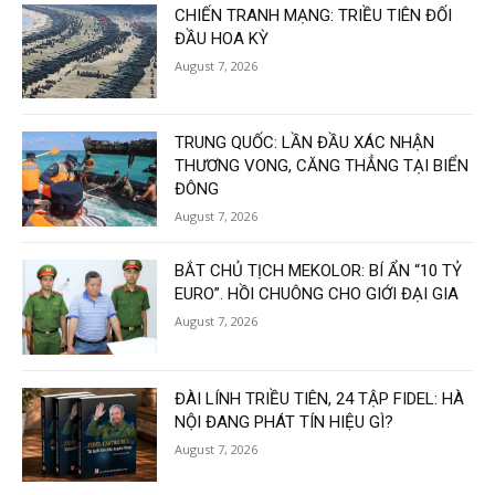
CHIẾN TRANH MẠNG: TRIỀU TIÊN ĐỐI
ĐẦU HOA KỲ
August 7, 2026
TRUNG QUỐC: LẦN ĐẦU XÁC NHẬN
THƯƠNG VONG, CĂNG THẲNG TẠI BIỂN
ĐÔNG
August 7, 2026
BẮT CHỦ TỊCH MEKOLOR: BÍ ẨN “10 TỶ
EURO”. HỒI CHUÔNG CHO GIỚI ĐẠI GIA
August 7, 2026
ĐÀI LÍNH TRIỀU TIÊN, 24 TẬP FIDEL: HÀ
NỘI ĐANG PHÁT TÍN HIỆU GÌ?
August 7, 2026