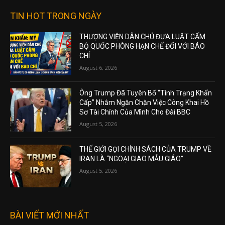
TIN HOT TRONG NGÀY
THƯỢNG VIỆN DÂN CHỦ ĐƯA LUẬT CẤM
BỘ QUỐC PHÒNG HẠN CHẾ ĐỐI VỚI BÁO
CHÍ
August 6, 2026
Ông Trump Đã Tuyên Bố “Tình Trạng Khẩn
Cấp” Nhằm Ngăn Chặn Việc Công Khai Hồ
Sơ Tài Chính Của Mình Cho Đài BBC
August 5, 2026
THẾ GIỚI GỌI CHÍNH SÁCH CỦA TRUMP VỀ
IRAN LÀ “NGOẠI GIAO MẪU GIÁO”
August 5, 2026
BÀI VIẾT MỚI NHẤT