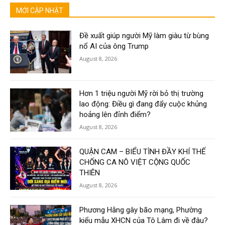
MỚI CẬP NHẬT
Đề xuất giúp người Mỹ làm giàu từ bùng
nổ AI của ông Trump
August 8, 2026
Hơn 1 triệu người Mỹ rời bỏ thị trường
lao động: Điều gì đang đẩy cuộc khủng
hoảng lên đỉnh điểm?
August 8, 2026
QUẬN CAM – BIỂU TÌNH ĐẦY KHÍ THẾ
CHỐNG CA NÔ VIỆT CỘNG QUỐC
THIÊN
August 8, 2026
Phương Hằng gây bão mạng, Phường
kiểu mẫu XHCN của Tô Lâm đi về đâu?