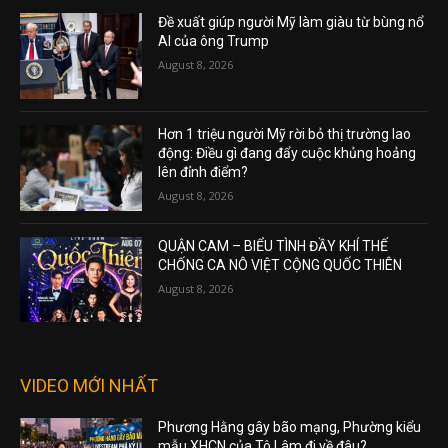
Đề xuất giúp người Mỹ làm giàu từ bùng nổ
AI của ông Trump
August 8, 2026
Hơn 1 triệu người Mỹ rời bỏ thị trường lao
động: Điều gì đang đẩy cuộc khủng hoảng
lên đỉnh điểm?
August 8, 2026
QUẬN CAM – BIỂU TÌNH ĐẦY KHÍ THẾ
CHỐNG CA NÔ VIỆT CỘNG QUỐC THIÊN
August 8, 2026
VIDEO MỚI NHẤT
Phương Hằng gây bão mạng, Phường kiểu
mẫu XHCN của Tô Lâm đi về đâu?