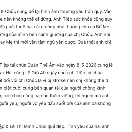
 & Chúc cũng để lại hình ảnh thương yêu trân quý. Vào
ke nên không thể đi đứng. Anh Tiệp sức khỏe cũng suy
đã phải thuê hai cái giường nhà thương cho cả Bố Mẹ
ường cùa mình bên cạnh giường của chị Chúc. Anh nói
tay Mẹ thì mới yên tâm ngủ yên được. Quả thật anh chị
 Tiệp tại chùa Quán Thế Âm vào ngày 8-5-2026 cùng lễ
ak Hill cùng Lễ Giỗ 49 ngày cho anh Tiệp tại chùa
đối với chị Chúc là vì bị stroke nên chị không thể đi
ễn biệt cuối cùng bên quan tài của người chồng kính
n, các cháu cùng bạn bè thăm viếng, thì người mà anh
gười yêu, người vợ yêu dấu suốt đời của anh đã không
iệp & Lê Thị Minh Chúc quá đẹp. Tình yêu của hai anh