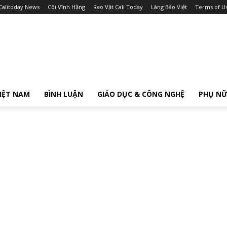
Calitoday News
Cõi Vĩnh Hằng
Rao Vặt Cali Today
Làng Báo Việt
Terms of U
IỆT NAM
BÌNH LUẬN
GIÁO DỤC & CÔNG NGHỆ
PHỤ N