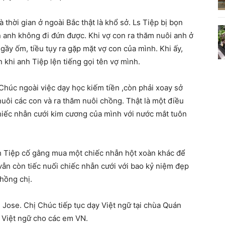
à thời gian ở ngoài Bắc thật là khổ sở. Ls Tiệp bị bọn
n anh không đi đứn được. Khi vợ con ra thăm nuôi anh ở
 gầy ốm, tiều tụy ra gặp mặt vợ con của mình. Khi ấy,
khi anh Tiệp lện tiếng gọi tên vợ mình.
Chúc ngoài việc dạy học kiếm tiền ,còn phải xoay sở
uôi các con và ra thăm nuôi chồng. Thật là một điều
chiếc nhẫn cưới kim cương của mình với nước mắt tuôn
h Tiệp cố gằng mua một chiếc nhẫn hột xoàn khác để
vẫn còn tiếc nuối chiếc nhẫn cưới với bao kỷ niệm đẹp
hồng chị.
 Jose. Chị Chúc tiếp tục dạy Việt ngữ tại chùa Quán
 Việt ngữ cho các em VN.