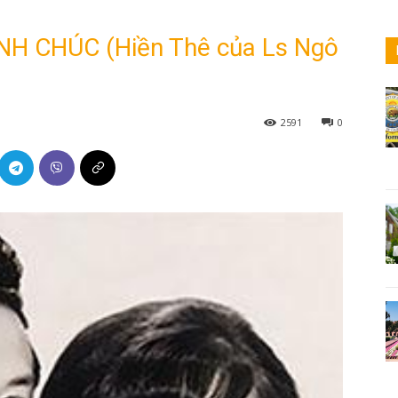
INH CHÚC (Hiền Thê của Ls Ngô
2591
0