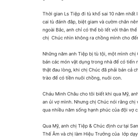
Thời gian Ls Tiệp đi tù khổ sai 10 năm nhất l
cai tù đánh đâp, biệt giam và cườm chân nê
ngoài Bắc, anh chỉ có thể bò lết với thân thể
chị Chúc nhìn không ra chồng mình cho đến 
Những năm anh Tiệp bị tù tội, một mình chị 
bán các món vật dụng trong nhà để có tiến n
thật đau lòng, khi chị Chúc đã phải bán cả 
trào để có tiền nuôi chồng, nuôi con.
Cháu Minh Châu cho tôi biết khi qua Mỹ, an
an ủi vợ mình. Nhưng chị Chúc nói rằng chị 
qua nhiều năm sống hạnh phúc của đội vợ c
Qua Mỹ, anh chị Tiệp & Chúc định cư tại San
Thế Âm và chị làm Hiệu Trưởng của lớp dạy