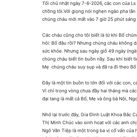
Tối chủ nhật ngày 7-6-2026, các con của Ls
chồng tôi.Với giọng nói nghẹn ngào pha lẫn t
chúng cháu mới mất vào 7 giờ 25 phút sáng n
Các cháu cũng cho tôi biết là từ khi Bố c
hỏi: Bố đâu rồi? Nhưng chúng cháu không dá
sức khỏe. Nhưng sau ngày giỗ 49 ngày (ngà
chúng cháu biết tìn buồn nầy. Sau khi biết tì
Mẹ chúng cháu suy sụp và đã ra đi theo Bố
Đây là một tin buồn to lớn đối với các con,
Vì chỉ trong vòng chưa đầy hai tháng mà các
đại tang là mất cả Bố, Mẹ và ông bà Nội, Ngo
Nhớ lại trước đây, Gia Đình Luật Khoa Bắc C
Thị Minh Chúc vào sinh hoạt với các anh ch
Ngô Văn Tiệp là một trong ba vị cố vấn của h