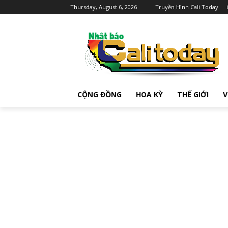
Thursday, August 6, 2026
Truyền Hình Cali Today
CỘNG ĐỒNG
HOA KỲ
THẾ GIỚI
V