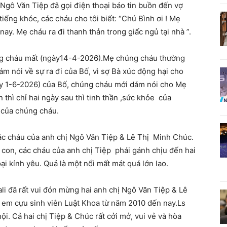
 Ngô Văn Tiệp đã gọi điện thoại báo tin buồn đến vợ
iếng khóc, các cháu cho tôi biết: “Chú Bình ơi ! Mẹ
ay. Mẹ cháu ra đi thanh thản trong giấc ngủ tại nhà ”.
húng cháu mất (ngày14-4-2026).Mẹ chúng cháu thường
m nói về sự ra đi của Bố, vì sợ Bà xúc động hại cho
y 1-6-2026) của Bố, chúng cháu mới dám nói cho Mẹ
n thì chỉ hai ngày sau thì tinh thần ,sức khỏe của
 của chúng cháu.
 các cháu của anh chị Ngô Văn Tiệp & Lê Thị Minh Chúc.
 con, các cháu của anh chị Tiệp phái gánh chịu đến hai
ại kính yêu. Quả là một nổi mất mát quá lớn lao.
ali đã rất vui đón mừng hai anh chị Ngô Văn Tiệp & Lê
ị em cựu sinh viên Luật Khoa từ năm 2010 đến nay.Ls
ội. Cả hai chị Tiệp & Chúc rất cởi mở, vui vẻ và hòa