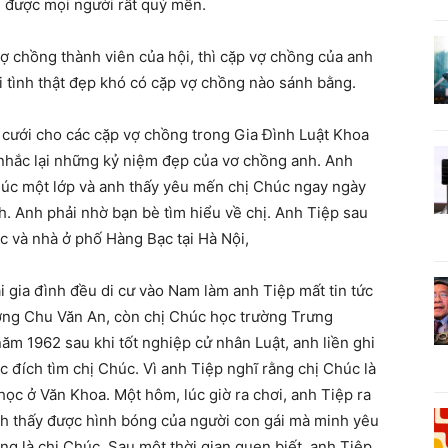
n được mọi người rất quý mến.
vợ chồng thành viên của hội, thì cặp vợ chồng của anh
 tình thật đẹp khó có cặp vợ chồng nào sánh bằng.
cưới cho các cặp vợ chồng trong Gia Đình Luật Khoa
nhắc lại những kỷ niệm đẹp của vơ chồng anh. Anh
Chúc một lớp và anh thấy yêu mến chị Chúc ngay ngày
h. Anh phải nhờ bạn bè tìm hiểu về chị. Anh Tiệp sau
c và nhà ở phố Hàng Bạc tại Hà Nội,
ai gia đình đều di cư vào Nam làm anh Tiệp mất tin tức
ường Chu Văn An, còn chị Chúc học trường Trưng
ăm 1962 sau khi tốt nghiệp cử nhân Luật, anh liền ghi
 đích tìm chị Chúc. Vì anh Tiệp nghĩ rằng chị Chúc là
học ở Văn Khoa. Một hôm, lúc giờ ra chơi, anh Tiệp ra
nh thấy được hình bóng của người con gái mà minh yêu
ng là chị Chúc. Sau một thời gian quen biết, anh Tiệp