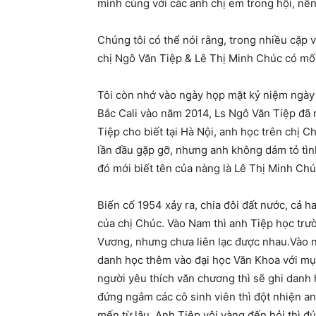
mình cùng với các anh chị em trong hội, nê
Chúng tôi có thể nói rằng, trong nhiều cặp 
chị Ngô Văn Tiệp & Lê Thị Minh Chúc có mối
Tôi còn nhớ vào ngày họp mặt kỷ niệm ngày 
Bắc Cali vào năm 2014, Ls Ngô Văn Tiệp đã 
Tiệp cho biết tại Hà Nội, anh học trên chị 
lần đầu gặp gỡ, nhưng anh không dám tỏ tìn
đó mới biết tên của nàng là Lê Thị Minh Chú
Biến cố 1954 xảy ra, chia đôi đất nước, cả h
của chị Chúc. Vào Nam thì anh Tiệp học tr
Vương, nhưng chưa liên lạc được nhau.Vào n
danh học thêm vào đại học Văn Khoa với mục
người yêu thích văn chương thì sẽ ghi danh 
đứng ngắm các cô sinh viên thì đột nhiện a
mến từ lâu. Anh Tiệp vội vàng đến hỏi thì đú