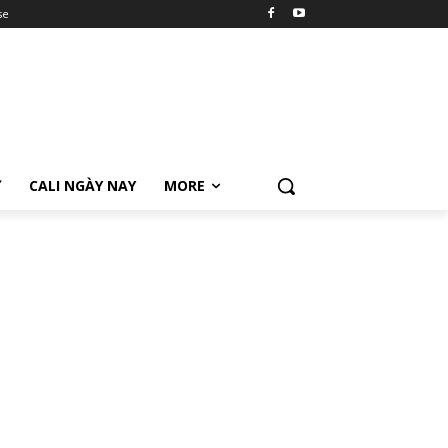
se
Ữ
CALI NGÀY NAY
MORE