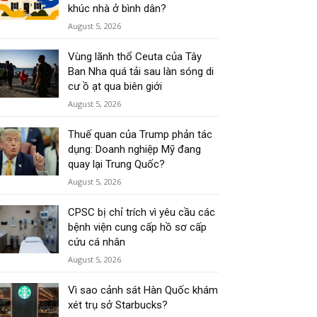
khúc nhà ở bình dân?
August 5, 2026
Vùng lãnh thổ Ceuta của Tây
Ban Nha quá tải sau làn sóng di
cư ồ ạt qua biên giới
August 5, 2026
Thuế quan của Trump phản tác
dụng: Doanh nghiệp Mỹ đang
quay lại Trung Quốc?
August 5, 2026
CPSC bị chỉ trích vì yêu cầu các
bệnh viện cung cấp hồ sơ cấp
cứu cá nhân
August 5, 2026
Vì sao cảnh sát Hàn Quốc khám
xét trụ sở Starbucks?