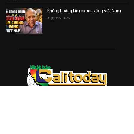
Khủng hoảng kim cương vàng Việt Nam
August 5, 2026
ABOUT US
Trang web
baocalitoday.com
là sản phẩm của Hệ Thống
Truyền Thông Cali Today