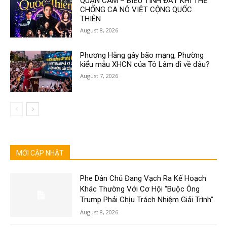
QUẬN CAM – BIỂU TÌNH ĐẦY KHÍ THẾ
CHỐNG CA NÔ VIỆT CỘNG QUỐC
THIÊN
August 8, 2026
Phương Hằng gây bão mạng, Phường
kiểu mẫu XHCN của Tô Lâm đi về đâu?
August 7, 2026
MỚI CẬP NHẬT
Phe Dân Chủ Đang Vạch Ra Kế Hoạch
Khác Thường Với Cơ Hội “Buộc Ông
Trump Phải Chịu Trách Nhiệm Giải Trình”.
August 8, 2026