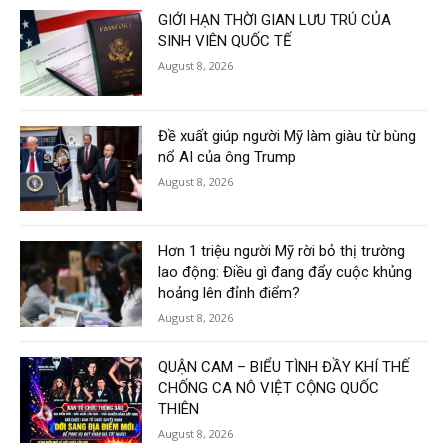
GIỚI HẠN THỜI GIAN LƯU TRÚ CỦA
SINH VIÊN QUỐC TẾ
August 8, 2026
Đề xuất giúp người Mỹ làm giàu từ bùng
nổ AI của ông Trump
August 8, 2026
Hơn 1 triệu người Mỹ rời bỏ thị trường
lao động: Điều gì đang đẩy cuộc khủng
hoảng lên đỉnh điểm?
August 8, 2026
QUẬN CAM – BIỂU TÌNH ĐẦY KHÍ THẾ
CHỐNG CA NÔ VIỆT CỘNG QUỐC
THIÊN
August 8, 2026