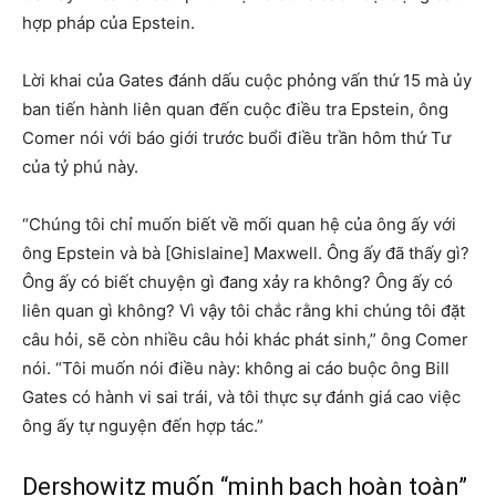
hợp pháp của Epstein.
Lời khai của Gates đánh dấu cuộc phỏng vấn thứ 15 mà ủy
ban tiến hành liên quan đến cuộc điều tra Epstein, ông
Comer nói với báo giới trước buổi điều trần hôm thứ Tư
của tỷ phú này.
“Chúng tôi chỉ muốn biết về mối quan hệ của ông ấy với
ông Epstein và bà [Ghislaine] Maxwell. Ông ấy đã thấy gì?
Ông ấy có biết chuyện gì đang xảy ra không? Ông ấy có
liên quan gì không? Vì vậy tôi chắc rằng khi chúng tôi đặt
câu hỏi, sẽ còn nhiều câu hỏi khác phát sinh,” ông Comer
nói. “Tôi muốn nói điều này: không ai cáo buộc ông Bill
Gates có hành vi sai trái, và tôi thực sự đánh giá cao việc
ông ấy tự nguyện đến hợp tác.”
Dershowitz muốn “minh bạch hoàn toàn”