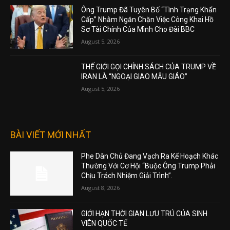
Ông Trump Đã Tuyên Bố “Tình Trạng Khẩn
Cấp” Nhằm Ngăn Chặn Việc Công Khai Hồ
Sơ Tài Chính Của Mình Cho Đài BBC
August 5, 2026
THẾ GIỚI GỌI CHÍNH SÁCH CỦA TRUMP VỀ
IRAN LÀ “NGOẠI GIAO MẪU GIÁO”
August 5, 2026
BÀI VIẾT MỚI NHẤT
Phe Dân Chủ Đang Vạch Ra Kế Hoạch Khác
Thường Với Cơ Hội “Buộc Ông Trump Phải
Chịu Trách Nhiệm Giải Trình”.
August 8, 2026
GIỚI HẠN THỜI GIAN LƯU TRÚ CỦA SINH
VIÊN QUỐC TẾ