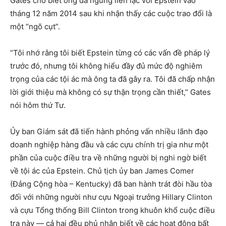
Gates cho biết ông đã ngừng liên lạc với Epstein vào
tháng 12 năm 2014 sau khi nhận thấy các cuộc trao đổi là
một “ngõ cụt”.
“Tôi nhớ rằng tôi biết Epstein từng có các vấn đề pháp lý
trước đó, nhưng tôi không hiểu đầy đủ mức độ nghiêm
trọng của các tội ác mà ông ta đã gây ra. Tôi đã chấp nhận
lời giới thiệu mà không có sự thận trọng cần thiết,” Gates
nói hôm thứ Tư.
Ủy ban Giám sát đã tiến hành phỏng vấn nhiều lãnh đạo
doanh nghiệp hàng đầu và các cựu chính trị gia như một
phần của cuộc điều tra về những người bị nghi ngờ biết
về tội ác của Epstein. Chủ tịch ủy ban James Comer
(Đảng Cộng hòa – Kentucky) đã ban hành trát đòi hầu tòa
đối với những người như cựu Ngoại trưởng Hillary Clinton
và cựu Tổng thống Bill Clinton trong khuôn khổ cuộc điều
tra này — cả hai đều phủ nhận biết về các hoạt động bất