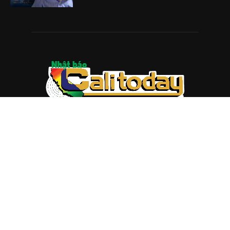
ABOUT US
Trang web
baocalitoday.com
là sản phẩm của Hệ Thống
Truyền Thông Cali Today
Tòa soạn: 1310 Tully Road #109, San Jose, CA 95122
Tel: (408) 482-6527