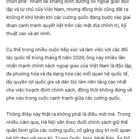
chọn phe” nhằm tái khẳng định đường lối ngoại giao độc
lập và tự chủ của Việt Nam, nhưng đồng thời cũng đặt ra
không ít khó khăn khi các cường quốc đang bước vào giai
đoạn cạnh tranh quyết liệt trên các mặt địa chính trị, kỹ
thuật cao và an ninh.
Cụ thể trong nhiều cuộc tiếp xúc và làm việc với các đối
tác quốc tế trong tháng 6 năm 2026, ông này nhiều lần
nhấn mạnh chính sách ngoại giao của Việt Nam là độc lập,
đa phương hóa và đa dạng hóa các mối quan hệ quốc tế,
lấy quyền lợi quốc gia và dân tộc làm nền tảng cao nhất
cho việc hoạch định chính sách, đồng thời không đứng về
phe nào trong cuộc cạnh tranh giữa các cường quốc.
Thông điệp này thật ra không phải là điều mới mẻ. Trong
nhiều năm qua, Hà Nội vẫn theo đuổi chính sách giữ thế
quân bình giữa các cường quốc, cố gắng duy trì mối quan
hệ tốt đẹp với Hoa Kỳ, Trung Quốc, Nga, Nhật Bản, Ấn Độ