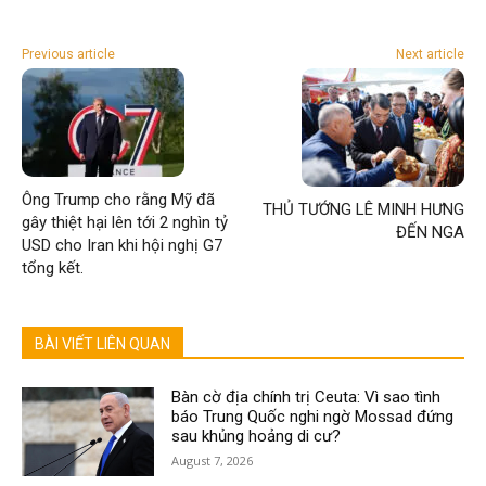
Previous article
Next article
Ông Trump cho rằng Mỹ đã
THỦ TƯỚNG LÊ MINH HƯNG
gây thiệt hại lên tới 2 nghìn tỷ
ĐẾN NGA
USD cho Iran khi hội nghị G7
tổng kết.
BÀI VIẾT LIÊN QUAN
Bàn cờ địa chính trị Ceuta: Vì sao tình
báo Trung Quốc nghi ngờ Mossad đứng
sau khủng hoảng di cư?
August 7, 2026