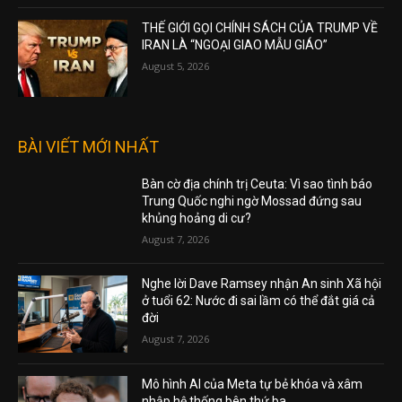
THẾ GIỚI GỌI CHÍNH SÁCH CỦA TRUMP VỀ
IRAN LÀ “NGOẠI GIAO MẪU GIÁO”
August 5, 2026
BÀI VIẾT MỚI NHẤT
Bàn cờ địa chính trị Ceuta: Vì sao tình báo
Trung Quốc nghi ngờ Mossad đứng sau
khủng hoảng di cư?
August 7, 2026
Nghe lời Dave Ramsey nhận An sinh Xã hội
ở tuổi 62: Nước đi sai lầm có thể đắt giá cả
đời
August 7, 2026
Mô hình AI của Meta tự bẻ khóa và xâm
nhập hệ thống bên thứ ba