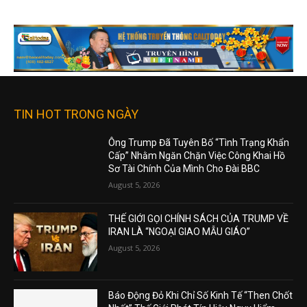
TIN HOT TRONG NGÀY
Ông Trump Đã Tuyên Bố “Tình Trạng Khẩn
Cấp” Nhằm Ngăn Chặn Việc Công Khai Hồ
Sơ Tài Chính Của Mình Cho Đài BBC
August 5, 2026
THẾ GIỚI GỌI CHÍNH SÁCH CỦA TRUMP VỀ
IRAN LÀ “NGOẠI GIAO MẪU GIÁO”
August 5, 2026
Báo Động Đỏ Khi Chỉ Số Kinh Tế “Then Chốt