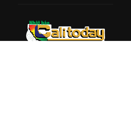
ABOUT US
Trang web
baocalitoday.com
là sản phẩm của Hệ Thống
Truyền Thông Cali Today
Tòa soạn: 1310 Tully Road #109, San Jose, CA 95122
Tel: (408) 482-6527
Contact us:
nam@baocalitoday.com