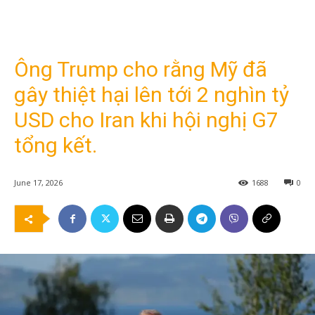
Ông Trump cho rằng Mỹ đã
gây thiệt hại lên tới 2 nghìn tỷ
USD cho Iran khi hội nghị G7
tổng kết.
June 17, 2026
1688
0