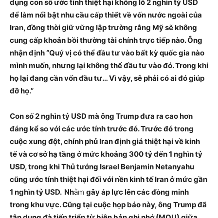
dụng con số ước tính thiệt hại khổng lồ 2 nghìn tỷ USD
để làm nổi bật nhu cầu cấp thiết về vốn nước ngoài của
Iran, đồng thời giữ vững lập trường rằng Mỹ sẽ không
cung cấp khoản bồi thường tài chính trực tiếp nào. Ông
nhận định “Quý vị có thể đầu tư vào bất kỳ quốc gia nào
mình muốn, nhưng lại không thể đầu tư vào đó. Trong khi
họ lại đang cần vốn đầu tư… Vì vậy, sẽ phải có ai đó giúp
đỡ họ.”
Con số 2 nghìn tỷ USD mà ông Trump đưa ra cao hơn
đáng kể so với các ước tính trước đó. Trước đó trong
cuộc xung đột, chính phủ Iran định giá thiệt hại về kinh
tế và cơ sở hạ tầng ở mức khoảng 300 tỷ đến 1 nghìn tỷ
USD, trong khi Thủ tướng Israel Benjamin Netanyahu
cũng ước tính thiệt hại đối với nền kinh tế Iran ở mức gần
1 nghìn tỷ USD. Nh
ằm
gây áp lực lên các đồng minh
trong khu vực. Cũng tại cuộc họp báo này, ông Trump đã
tận dụng đà tiến triển từ biên bản ghi nhớ (MOU) giữa