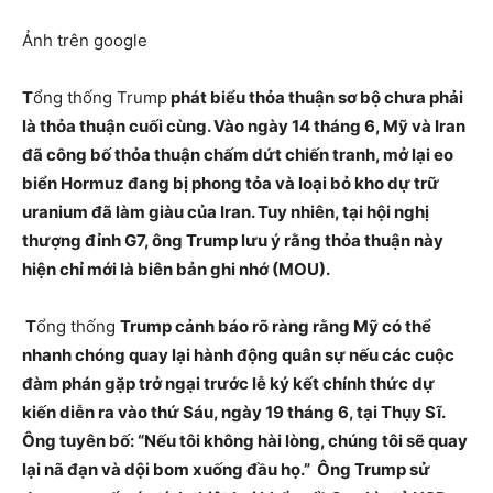
Ảnh trên google
T
ổng thống Trump
phát biểu thỏa thuận sơ bộ chưa phải
là thỏa thuận cuối cùng. Vào ngày 14 tháng 6, Mỹ và Iran
đã công bố thỏa thuận chấm dứt chiến tranh, mở lại eo
biển Hormuz đang bị phong tỏa và loại bỏ kho dự trữ
uranium đã làm giàu của Iran. Tuy nhiên, tại hội nghị
thượng đỉnh G7, ông Trump lưu ý rằng thỏa thuận này
hiện chỉ mới là biên bản ghi nhớ (MOU).
T
ổng thống
Trump cảnh báo rõ ràng rằng Mỹ có thể
nhanh chóng quay lại hành động quân sự nếu các cuộc
đàm phán gặp trở ngại trước lễ ký kết chính thức dự
kiến ​​diễn ra vào thứ Sáu, ngày 19 tháng 6, tại Thụy Sĩ.
Ông tuyên bố: “Nếu tôi không hài lòng, chúng tôi sẽ quay
lại nã đạn và dội bom xuống đầu họ.” Ông Trump sử