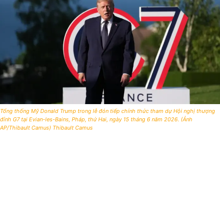
Tổng thống Mỹ Donald Trump trong lễ đón tiếp chính thức tham dự Hội nghị thượng
đỉnh G7 tại Evian-les-Bains, Pháp, thứ Hai, ngày 15 tháng 6 năm 2026. (Ảnh
AP/Thibault Camus) Thibault Camus