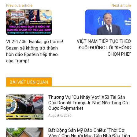
Previous article
Next article
VIỆT NAM TIẾP TỤC THEO
VL2-17.06: Ivanka, go home!
ĐUỔI ĐƯỜNG LỐI “KHÔNG
Sazan sẽ không trở thành
CHỌN PHE”
hòn đảo Epstein tiếp theo
của Trump!
BÀI VIẾT LIÊN QUAN
Thương Vụ “Cú Nhảy Vọt” X50 Tài Sản
Của Donald Trump Jr. Nhờ Nền Tảng Cá
Cược Polymarket
August 6, 2026
Bất Động Sản Mỹ Đảo Chiều: “Thời Cơ
Vàng” Cho Người Mua Căn Nhà Đầu Tiên