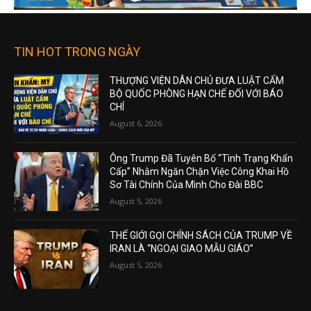
TIN HOT TRONG NGÀY
THƯỢNG VIỆN DÂN CHỦ ĐƯA LUẬT CẤM
BỘ QUỐC PHÒNG HẠN CHẾ ĐỐI VỚI BÁO
CHÍ
August 6, 2026
Ông Trump Đã Tuyên Bố “Tình Trạng Khẩn
Cấp” Nhằm Ngăn Chặn Việc Công Khai Hồ
Sơ Tài Chính Của Mình Cho Đài BBC
August 5, 2026
THẾ GIỚI GỌI CHÍNH SÁCH CỦA TRUMP VỀ
IRAN LÀ “NGOẠI GIAO MẪU GIÁO”
August 5, 2026