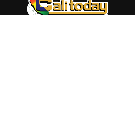
ABOUT US
Trang web
baocalitoday.com
là sản phẩm của Hệ Thống
Truyền Thông Cali Today
Tòa soạn: 1310 Tully Road #109, San Jose, CA 95122
Tel: (408) 482-6527
Contact us:
nam@baocalitoday.com
FOLLOW US