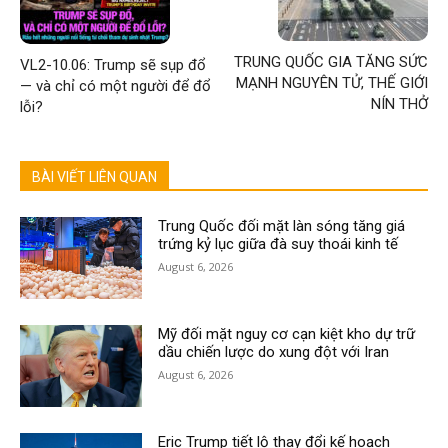
TRUNG QUỐC GIA TĂNG SỨC
VL2-10.06: Trump sẽ sụp đổ
MẠNH NGUYÊN TỬ, THẾ GIỚI
— và chỉ có một người để đổ
NÍN THỞ
lỗi?
BÀI VIẾT LIÊN QUAN
Trung Quốc đối mặt làn sóng tăng giá
trứng kỷ lục giữa đà suy thoái kinh tế
August 6, 2026
Mỹ đối mặt nguy cơ cạn kiệt kho dự trữ
dầu chiến lược do xung đột với Iran
August 6, 2026
Eric Trump tiết lộ thay đổi kế hoạch