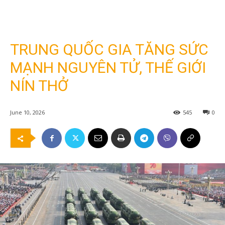
TRUNG QUỐC GIA TĂNG SỨC
MẠNH NGUYÊN TỬ, THẾ GIỚI
NÍN THỞ
June 10, 2026
545
0