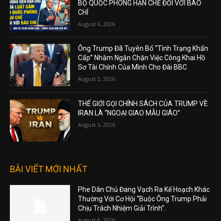
BỘ QUỐC PHÒNG HẠN CHẾ ĐỐI VỚI BÁO
CHÍ
August 6, 2026
Ông Trump Đã Tuyên Bố “Tình Trạng Khẩn
Cấp” Nhằm Ngăn Chặn Việc Công Khai Hồ
Sơ Tài Chính Của Mình Cho Đài BBC
August 5, 2026
THẾ GIỚI GỌI CHÍNH SÁCH CỦA TRUMP VỀ
IRAN LÀ “NGOẠI GIAO MẪU GIÁO”
August 5, 2026
BÀI VIẾT MỚI NHẤT
Phe Dân Chủ Đang Vạch Ra Kế Hoạch Khác
Thường Với Cơ Hội “Buộc Ông Trump Phải
Chịu Trách Nhiệm Giải Trình”.
August 8, 2026