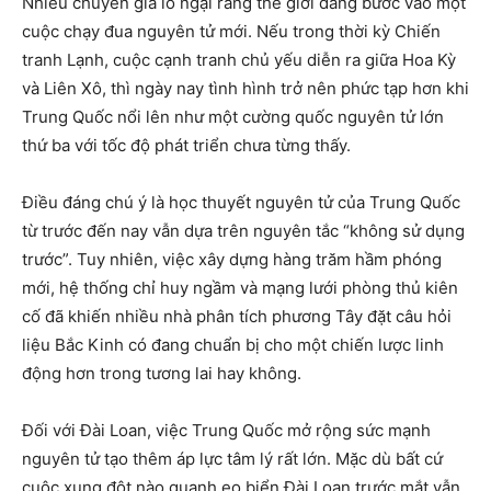
Nhiều chuyên gia lo ngại rằng thế giới đang bước vào một
cuộc chạy đua nguyên tử mới. Nếu trong thời kỳ Chiến
tranh Lạnh, cuộc cạnh tranh chủ yếu diễn ra giữa Hoa Kỳ
và Liên Xô, thì ngày nay tình hình trở nên phức tạp hơn khi
Trung Quốc nổi lên như một cường quốc nguyên tử lớn
thứ ba với tốc độ phát triển chưa từng thấy.
Điều đáng chú ý là học thuyết nguyên tử của Trung Quốc
từ trước đến nay vẫn dựa trên nguyên tắc “không sử dụng
trước”. Tuy nhiên, việc xây dựng hàng trăm hầm phóng
mới, hệ thống chỉ huy ngầm và mạng lưới phòng thủ kiên
cố đã khiến nhiều nhà phân tích phương Tây đặt câu hỏi
liệu Bắc Kinh có đang chuẩn bị cho một chiến lược linh
động hơn trong tương lai hay không.
Đối với Đài Loan, việc Trung Quốc mở rộng sức mạnh
nguyên tử tạo thêm áp lực tâm lý rất lớn. Mặc dù bất cứ
cuộc xung đột nào quanh eo biển Đài Loan trước mắt vẫn