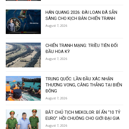
HÁN QUANG 2026: ĐÀI LOAN ĐÃ SẴN
SÀNG CHO KỊCH BẢN CHIẾN TRANH
August 7, 2026
CHIẾN TRANH MẠNG: TRIỀU TIÊN ĐỐI
ĐẦU HOA KỲ
August 7, 2026
TRUNG QUỐC: LẦN ĐẦU XÁC NHẬN
THƯƠNG VONG, CĂNG THẲNG TẠI BIỂN
ĐÔNG
August 7, 2026
BẮT CHỦ TỊCH MEKOLOR: BÍ ẨN “10 TỶ
EURO”. HỒI CHUÔNG CHO GIỚI ĐẠI GIA
August 7, 2026