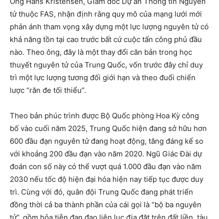
Ông Hans Kristensen, Giám đốc Dự án Thông tin Nguyên
tử thuộc FAS, nhận định rằng quy mô của mạng lưới mới
phản ánh tham vọng xây dựng một lực lượng nguyên tử có
khả năng tồn tại cao trước bất cứ cuộc tấn công phủ đầu
nào. Theo ông, đây là một thay đổi căn bản trong học
thuyết nguyên tử của Trung Quốc, vốn trước đây chỉ duy
trì một lực lượng tương đối giới hạn và theo đuổi chiến
lược “răn đe tối thiểu”.
Theo bản phúc trình được Bộ Quốc phòng Hoa Kỳ công
bố vào cuối năm 2025, Trung Quốc hiện đang sở hữu hơn
600 đầu đạn nguyên tử đang hoạt động, tăng đáng kể so
với khoảng 200 đầu đạn vào năm 2020. Ngũ Giác Đài dự
đoán con số này có thể vượt quá 1.000 đầu đạn vào năm
2030 nếu tốc độ hiện đại hóa hiện nay tiếp tục được duy
trì. Cùng với đó, quân đội Trung Quốc đang phát triển
đồng thời cả ba thành phần của cái gọi là “bộ ba nguyên
tử”, gồm hỏa tiễn đạn đạo liên lục địa đặt trên đất liền, tàu