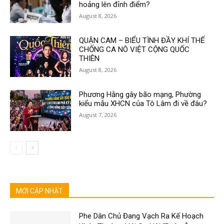
hoảng lên đỉnh điểm?
August 8, 2026
QUẬN CAM – BIỂU TÌNH ĐẦY KHÍ THẾ
CHỐNG CA NÔ VIỆT CỘNG QUỐC
THIÊN
August 8, 2026
Phương Hằng gây bão mạng, Phường
kiểu mẫu XHCN của Tô Lâm đi về đâu?
August 7, 2026
MỚI CẬP NHẬT
Phe Dân Chủ Đang Vạch Ra Kế Hoạch