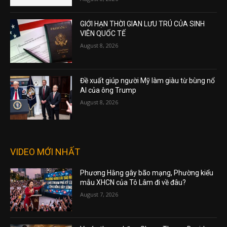
GIỚI HẠN THỜI GIAN LƯU TRÚ CỦA SINH
VIÊN QUỐC TẾ
August 8, 2026
Đề xuất giúp người Mỹ làm giàu từ bùng nổ
AI của ông Trump
August 8, 2026
VIDEO MỚI NHẤT
Phương Hằng gây bão mạng, Phường kiểu
mẫu XHCN của Tô Lâm đi về đâu?
August 7, 2026