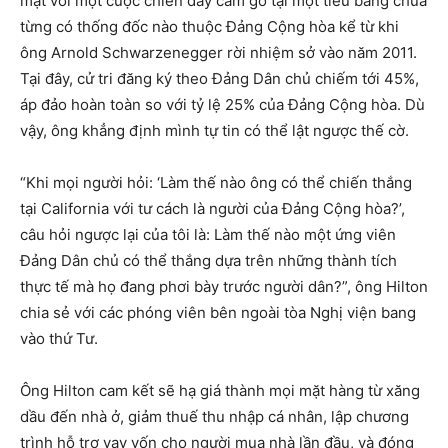
mặt với một cuộc chiến đầy cam go tại một tiểu bang chưa
từng có thống đốc nào thuộc Đảng Cộng hòa kể từ khi
ông Arnold Schwarzenegger rời nhiệm sở vào năm 2011.
Tại đây, cử tri đăng ký theo Đảng Dân chủ chiếm tới 45%,
áp đảo hoàn toàn so với tỷ lệ 25% của Đảng Cộng hòa. Dù
vậy, ông khẳng định mình tự tin có thể lật ngược thế cờ.
“Khi mọi người hỏi: ‘Làm thế nào ông có thể chiến thắng
tại California với tư cách là người của Đảng Cộng hòa?’,
câu hỏi ngược lại của tôi là: Làm thế nào một ứng viên
Đảng Dân chủ có thể thắng dựa trên những thành tích
thực tế mà họ đang phơi bày trước người dân?”, ông Hilton
chia sẻ với các phóng viên bên ngoài tòa Nghị viện bang
vào thứ Tư.
Ông Hilton cam kết sẽ hạ giá thành mọi mặt hàng từ xăng
dầu đến nhà ở, giảm thuế thu nhập cá nhân, lập chương
trình hỗ trợ vay vốn cho người mua nhà lần đầu, và đóng