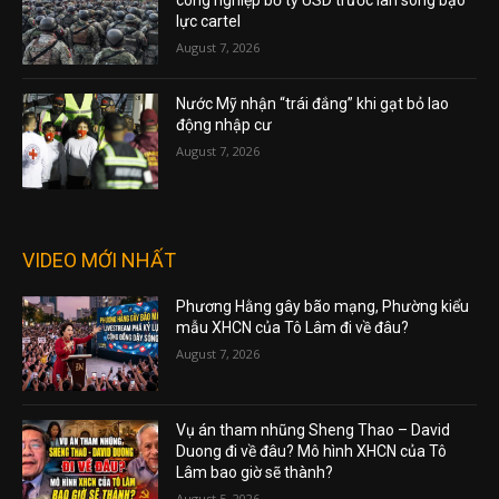
công nghiệp bơ tỷ USD trước làn sóng bạo
lực cartel
August 7, 2026
Nước Mỹ nhận “trái đắng” khi gạt bỏ lao
động nhập cư
August 7, 2026
VIDEO MỚI NHẤT
Phương Hằng gây bão mạng, Phường kiểu
mẫu XHCN của Tô Lâm đi về đâu?
August 7, 2026
Vụ án tham nhũng Sheng Thao – David
Duong đi về đâu? Mô hình XHCN của Tô
Lâm bao giờ sẽ thành?
August 5, 2026