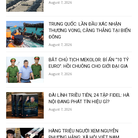
August 7, 2026
TRUNG QUỐC: LẦN ĐẦU XÁC NHẬN
THƯƠNG VONG, CĂNG THẲNG TẠI BIỂN
ĐÔNG
August 7, 2026
BẮT CHỦ TỊCH MEKOLOR: BÍ ẨN “10 TỶ
EURO”. HỒI CHUÔNG CHO GIỚI ĐẠI GIA
August 7, 2026
ĐÀI LÍNH TRIỀU TIÊN, 24 TẬP FIDEL: HÀ
NỘI ĐANG PHÁT TÍN HIỆU GÌ?
August 7, 2026
HÀNG TRIỆU NGƯỜI XEM NGUYỄN
PHƯƠNG HẰNG: XÃ HỘI VIỆT NAM