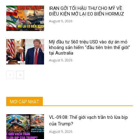
IRAN GỞI TỐI HẬU THƯ CHO MỸ VỀ
ĐIỀU KIỆN MỞ LẠI EO BIỂN HORMUZ
August 9, 2026
Mỹ đầu tư 560 triệu USD vào dự án mỏ
khoáng sản hiếm “đầu tiên trên thế giới”
tại Australia
August 9, 2026
MỚI CẬP NHẬT
VL-09.08: Thế giới vạch trần trò lừa bịp
của Trump?
August 9, 2026