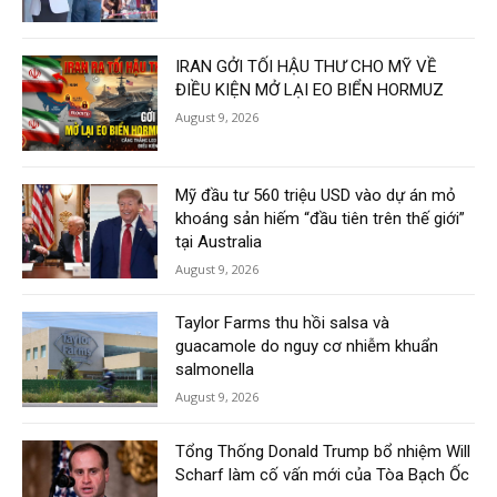
IRAN GỞI TỐI HẬU THƯ CHO MỸ VỀ
ĐIỀU KIỆN MỞ LẠI EO BIỂN HORMUZ
August 9, 2026
Mỹ đầu tư 560 triệu USD vào dự án mỏ
khoáng sản hiếm “đầu tiên trên thế giới”
tại Australia
August 9, 2026
Taylor Farms thu hồi salsa và
guacamole do nguy cơ nhiễm khuẩn
salmonella
August 9, 2026
Tổng Thống Donald Trump bổ nhiệm Will
Scharf làm cố vấn mới của Tòa Bạch Ốc