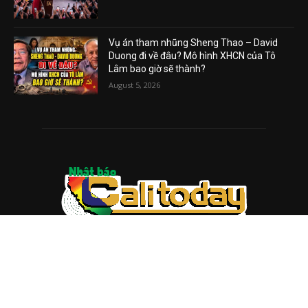
Vụ án tham nhũng Sheng Thao – David
Duong đi về đâu? Mô hình XHCN của Tô
Lâm bao giờ sẽ thành?
August 5, 2026
ABOUT US
Trang web
baocalitoday.com
là sản phẩm của Hệ Thống