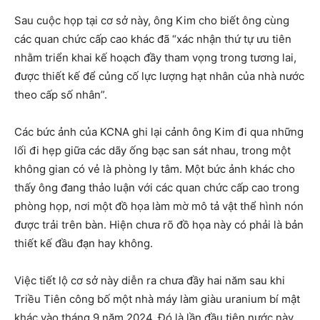
Sau cuộc họp tại cơ sở này, ông Kim cho biết ông cùng
các quan chức cấp cao khác đã “xác nhận thứ tự ưu tiên
nhằm triển khai kế hoạch đầy tham vọng trong tương lai,
được thiết kế để củng cố lực lượng hạt nhân của nhà nước
theo cấp số nhân”.
Các bức ảnh của KCNA ghi lại cảnh ông Kim đi qua những
lối đi hẹp giữa các dãy ống bạc san sát nhau, trong một
không gian có vẻ là phòng ly tâm. Một bức ảnh khác cho
thấy ông đang thảo luận với các quan chức cấp cao trong
phòng họp, nơi một đồ họa làm mờ mô tả vật thể hình nón
được trải trên bàn. Hiện chưa rõ đồ họa này có phải là bản
thiết kế đầu đạn hay không.
Việc tiết lộ cơ sở này diễn ra chưa đầy hai năm sau khi
Triều Tiên công bố một nhà máy làm giàu uranium bí mật
khác vào tháng 9 năm 2024. Đó là lần đầu tiên nước này