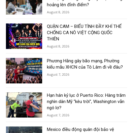
hoảng lên đỉnh điểm?
August 8, 2026
QUẬN CAM – BIỂU TÌNH ĐẦY KHÍ THẾ
CHỐNG CA NÔ VIỆT CỘNG QUỐC
THIÊN
August 8, 2026
Phương Hằng gây bão mạng, Phường
kiểu mẫu XHCN của Tô Lâm đi về đâu?
August 7, 2026
Hạn hán kỷ lục ở Puerto Rico: Hàng trăm
nghìn dân Mỹ “kêu trời”, Washington vẫn
ngó lơ?
August 7, 2026
Mexico điều động quân đội bảo vệ