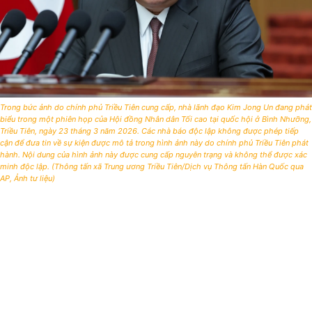
Trong bức ảnh do chính phủ Triều Tiên cung cấp, nhà lãnh đạo Kim Jong Un đang phát
biểu trong một phiên họp của Hội đồng Nhân dân Tối cao tại quốc hội ở Bình Nhưỡng,
Triều Tiên, ngày 23 tháng 3 năm 2026. Các nhà báo độc lập không được phép tiếp
cận để đưa tin về sự kiện được mô tả trong hình ảnh này do chính phủ Triều Tiên phát
hành. Nội dung của hình ảnh này được cung cấp nguyên trạng và không thể được xác
minh độc lập. (Thông tấn xã Trung ương Triều Tiên/Dịch vụ Thông tấn Hàn Quốc qua
AP, Ảnh tư liệu)