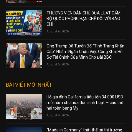
THƯỢNG VIỆN DÂN CHỦ ĐƯA LUẬT CẤM
BỘ QUỐC PHÒNG HẠN CHẾ ĐỐI VỚI BÁO
CHÍ
August 6, 2026
Ông Trump Đã Tuyên Bố “Tình Trạng Khẩn
Cấp” Nhằm Ngăn Chặn Việc Công Khai Hồ
Sơ Tài Chính Của Mình Cho Đài BBC
August 5, 2026
BÀI VIẾT MỚI NHẤT
Hộ gia đình California tiêu tốn 34.000 USD
mỗi năm cho hóa đơn sinh hoạt — cao thứ
hai toàn bang Mỹ
August 9, 2026
“Made in Germany” thất thế tại thị trường