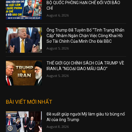
BỘ QUỐC PHÒNG HẠN CHẾ ĐỐI VỚI BÁO
CHÍ
August 6, 2026
Ông Trump Đã Tuyên Bố “Tình Trạng Khẩn
Cấp” Nhằm Ngăn Chặn Việc Công Khai Hồ
Sơ Tài Chính Của Mình Cho Đài BBC
August 5, 2026
THẾ GIỚI GỌI CHÍNH SÁCH CỦA TRUMP VỀ
IRAN LÀ “NGOẠI GIAO MẪU GIÁO”
August 5, 2026
BÀI VIẾT MỚI NHẤT
Đề xuất giúp người Mỹ làm giàu từ bùng nổ
AI của ông Trump
August 8, 2026