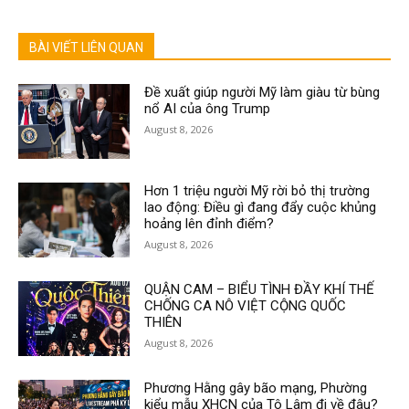
BÀI VIẾT LIÊN QUAN
Đề xuất giúp người Mỹ làm giàu từ bùng
nổ AI của ông Trump
August 8, 2026
Hơn 1 triệu người Mỹ rời bỏ thị trường
lao động: Điều gì đang đẩy cuộc khủng
hoảng lên đỉnh điểm?
August 8, 2026
QUẬN CAM – BIỂU TÌNH ĐẦY KHÍ THẾ
CHỐNG CA NÔ VIỆT CỘNG QUỐC
THIÊN
August 8, 2026
Phương Hằng gây bão mạng, Phường
kiểu mẫu XHCN của Tô Lâm đi về đâu?