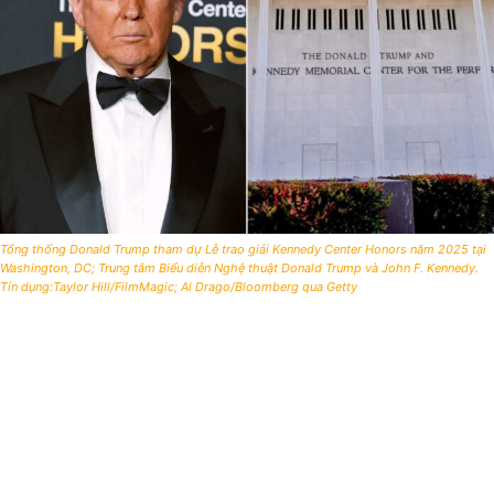
Tổng thống Donald Trump tham dự Lễ trao giải Kennedy Center Honors năm 2025 tại
Washington, DC; Trung tâm Biểu diễn Nghệ thuật Donald Trump và John F. Kennedy.
Tín dụng:Taylor Hill/FilmMagic; Al Drago/Bloomberg qua Getty