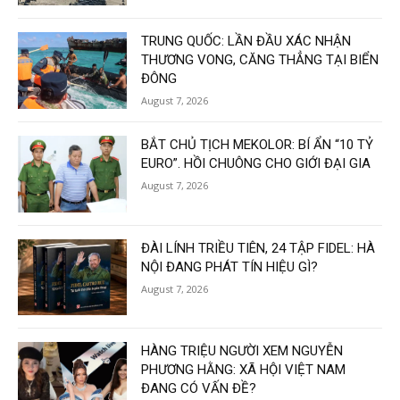
TRUNG QUỐC: LẦN ĐẦU XÁC NHẬN
THƯƠNG VONG, CĂNG THẲNG TẠI BIỂN
ĐÔNG
August 7, 2026
BẮT CHỦ TỊCH MEKOLOR: BÍ ẨN “10 TỶ
EURO”. HỒI CHUÔNG CHO GIỚI ĐẠI GIA
August 7, 2026
ĐÀI LÍNH TRIỀU TIÊN, 24 TẬP FIDEL: HÀ
NỘI ĐANG PHÁT TÍN HIỆU GÌ?
August 7, 2026
HÀNG TRIỆU NGƯỜI XEM NGUYỄN
PHƯƠNG HẰNG: XÃ HỘI VIỆT NAM
ĐANG CÓ VẤN ĐỀ?