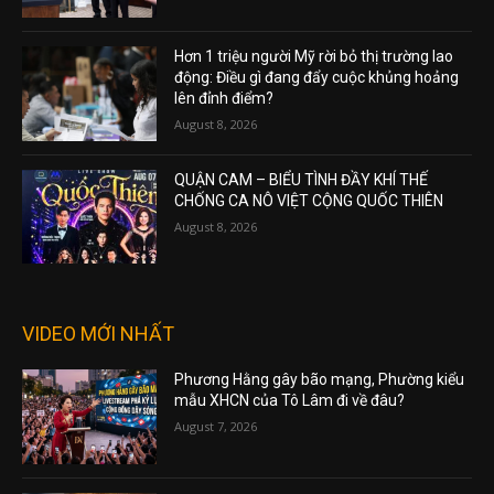
Hơn 1 triệu người Mỹ rời bỏ thị trường lao
động: Điều gì đang đẩy cuộc khủng hoảng
lên đỉnh điểm?
August 8, 2026
QUẬN CAM – BIỂU TÌNH ĐẦY KHÍ THẾ
CHỐNG CA NÔ VIỆT CỘNG QUỐC THIÊN
August 8, 2026
VIDEO MỚI NHẤT
Phương Hằng gây bão mạng, Phường kiểu
mẫu XHCN của Tô Lâm đi về đâu?
August 7, 2026