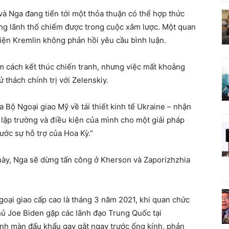
à Nga đang tiến tới một thỏa thuận có thể hợp thức
ng lãnh thổ chiếm được trong cuộc xâm lược. Một quan
Điện Kremlin không phản hồi yêu cầu bình luận.
ìm cách kết thúc chiến tranh, nhưng việc mất khoảng
ử thách chính trị với Zelenskiy.
a Bộ Ngoại giao Mỹ về tái thiết kinh tế Ukraine – nhận
i lập trường và điều kiện của mình cho một giải pháp
ước sự hỗ trợ của Hoa Kỳ.”
này, Nga sẽ dừng tấn công ở Kherson và Zaporizhzhia
goại giao cấp cao là tháng 3 năm 2021, khi quan chức
ủ Joe Biden gặp các lãnh đạo Trung Quốc tại
h màn đấu khẩu gay gắt ngay trước ống kính, phản