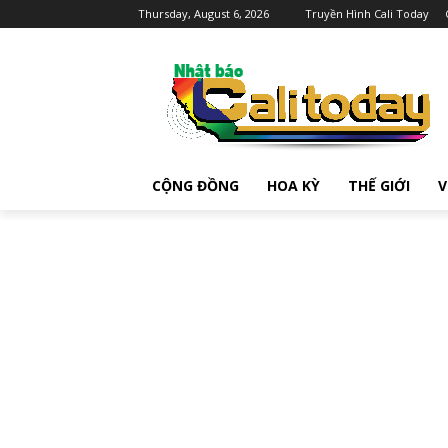
Thursday, August 6, 2026
Truyền Hình Cali Today
CỘNG ĐỒNG
HOA KỲ
THẾ GIỚI
V