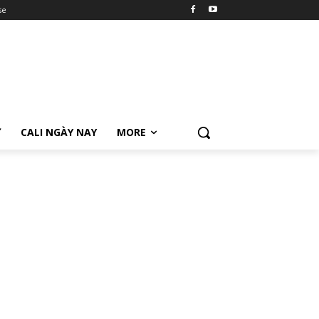
se
Ữ
CALI NGÀY NAY
MORE