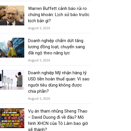
Warren Buffett cảnh báo rủi ro
chứng khoán: Lịch sử báo trước
kịch bản gì?
August 5, 2026
Doanh nghiệp chấm dứt tăng
lương đồng loạt, chuyển sang
đãi ngộ theo năng lực
August 5, 2026
Doanh nghiệp Mỹ nhận hàng tỷ
USD tiền hoàn thuế quan: Vì sao
người tiêu dùng không được
chia phần?
August 5, 2026
Vụ án tham nhũng Sheng Thao
– David Duong đi về đâu? Mô
hình XHCN của Tô Lâm bao giờ
sẽ thành?