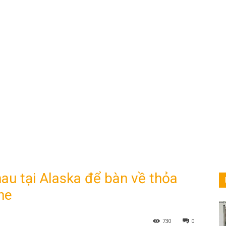
au tại Alaska để bàn về thỏa
ne
730
0