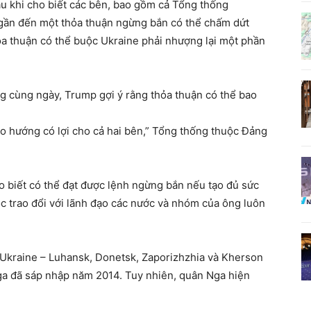
u khi cho biết các bên, bao gồm cả Tổng thống
 gần đến một thỏa thuận ngừng bắn có thể chấm dứt
ỏa thuận có thể buộc Ukraine phải nhượng lại một phần
ng cùng ngày, Trump gợi ý rằng thỏa thuận có thể bao
eo hướng có lợi cho cả hai bên,” Tổng thống thuộc Đảng
ho biết có thể đạt được lệnh ngừng bắn nếu tạo đủ sức
c trao đổi với lãnh đạo các nước và nhóm của ông luôn
 Ukraine – Luhansk, Donetsk, Zaporizhzhia và Kherson
a đã sáp nhập năm 2014. Tuy nhiên, quân Nga hiện