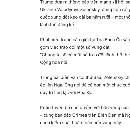
Trump đưa ra thông báo trên mạng xã hội sa
Ukraine Volodymyr Zelenskiy, đang tiến rất
cuộc xung đột kéo dài ba năm rưỡi – một th
lãnh thổ đáng kể.
Phát biểu trước báo giới tại Tòa Bạch Ốc sá
gồm việc trao đổi một số vùng đất.
“Chúng ta sẽ có một số trao đổi lãnh thổ th
Cộng hòa nói.
Trong bài diễn văn tối thứ Sáu, Zelenskiy c
ép lên Nga. Ông nói đã có hơn một chục cuộ
duy trì liên lạc với Hoa Kỳ.
Putin tuyên bố chủ quyền với bốn vùng của
– cùng bán đảo Crimea trên Biển Đen mà Ng
chưa kiểm soát hoàn toàn bốn vùng này.