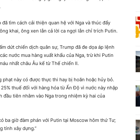
.
p đã tìm cách cải thiện quan hệ với Nga và thúc đẩy
g khai, ông xen lẫn cả lời ca ngợi lẫn chỉ trích Putin.
hấm dứt chiến dịch quân sự, Trump đã đe dọa áp lệnh
 các nước mua hàng xuất khẩu của Nga, trừ khi Putin
áu nhất châu Âu kể từ Thế chiến II.
g phạt này có được thực thi hay bị hoãn hoặc hủy bỏ.
25% thuế đối với hàng hóa từ Ấn Độ vì nước này nhập
nh đầu tiên nhằm vào Nga trong nhiệm kỳ hai của
 có ba giờ đàm phán với Putin tại Moscow hôm thứ Tư;
g tính xây dựng.”