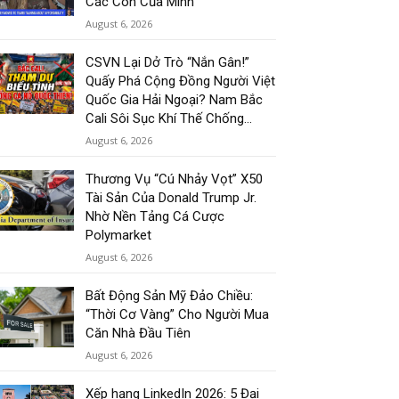
Các Con Của Mình
August 6, 2026
CSVN Lại Dở Trò “Nắn Gân!”
Quấy Phá Cộng Đồng Người Việt
Quốc Gia Hải Ngoại? Nam Bắc
Cali Sôi Sục Khí Thế Chống...
August 6, 2026
Thương Vụ “Cú Nhảy Vọt” X50
Tài Sản Của Donald Trump Jr.
Nhờ Nền Tảng Cá Cược
Polymarket
August 6, 2026
Bất Động Sản Mỹ Đảo Chiều:
“Thời Cơ Vàng” Cho Người Mua
Căn Nhà Đầu Tiên
August 6, 2026
Xếp hạng LinkedIn 2026: 5 Đại