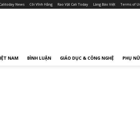
Calitoday News
Cõi Vĩnh Hằng
Rao Vặt Cali Today
Làng Báo Việt
Terms of U
IỆT NAM
BÌNH LUẬN
GIÁO DỤC & CÔNG NGHỆ
PHỤ N