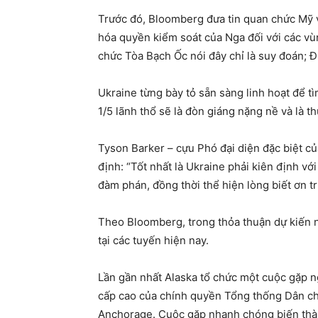
Trước đó, Bloomberg đưa tin quan chức Mỹ v
hóa quyền kiểm soát của Nga đối với các vù
chức Tòa Bạch Ốc nói đây chỉ là suy đoán; 
Ukraine từng bày tỏ sẵn sàng linh hoạt để t
1/5 lãnh thổ sẽ là đòn giáng nặng nề và là th
Tyson Barker – cựu Phó đại diện đặc biệt củ
định: “Tốt nhất là Ukraine phải kiên định vớ
đàm phán, đồng thời thể hiện lòng biết ơn tr
Theo Bloomberg, trong thỏa thuận dự kiến 
tại các tuyến hiện nay.
Lần gần nhất Alaska tổ chức một cuộc gặp n
cấp cao của chính quyền Tổng thống Dân ch
Anchorage. Cuộc gặp nhanh chóng biến thàn