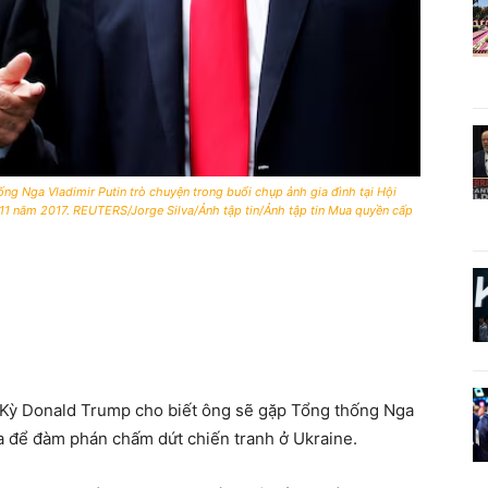
 Nga Vladimir Putin trò chuyện trong buổi chụp ảnh gia đình tại Hội
11 năm 2017. REUTERS/Jorge Silva/Ảnh tập tin/Ảnh tập tin Mua quyền cấp
 Kỳ Donald Trump cho biết ông sẽ gặp Tổng thống Nga
ka để đàm phán chấm dứt chiến tranh ở Ukraine.