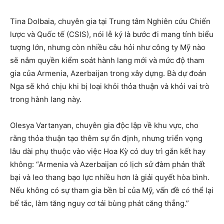
Tina Dolbaia, chuyên gia tại Trung tâm Nghiên cứu Chiến
lược và Quốc tế (CSIS), nói lễ ký là bước đi mang tính biểu
tượng lớn, nhưng còn nhiều câu hỏi như công ty Mỹ nào
sẽ nắm quyền kiểm soát hành lang mới và mức độ tham
gia của Armenia, Azerbaijan trong xây dựng. Bà dự đoán
Nga sẽ khó chịu khi bị loại khỏi thỏa thuận và khỏi vai trò
trong hành lang này.
Olesya Vartanyan, chuyên gia độc lập về khu vực, cho
rằng thỏa thuận tạo thêm sự ổn định, nhưng triển vọng
lâu dài phụ thuộc vào việc Hoa Kỳ có duy trì gắn kết hay
không: “Armenia và Azerbaijan có lịch sử đàm phán thất
bại và leo thang bạo lực nhiều hơn là giải quyết hòa bình.
Nếu không có sự tham gia bền bỉ của Mỹ, vấn đề có thể lại
bế tắc, làm tăng nguy cơ tái bùng phát căng thẳng.”