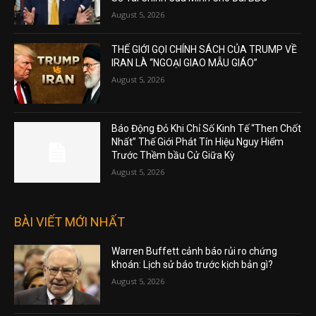
August 5, 2026
THẾ GIỚI GỌI CHÍNH SÁCH CỦA TRUMP VỀ
IRAN LÀ “NGOẠI GIAO MẪU GIÁO”
August 5, 2026
Báo Động Đỏ Khi Chỉ Số Kinh Tế “Then Chốt
Nhất” Thế Giới Phát Tín Hiệu Nguy Hiểm
Trước Thềm bầu Cử Giữa Kỳ
August 5, 2026
BÀI VIẾT MỚI NHẤT
Warren Buffett cảnh báo rủi ro chứng
khoán: Lịch sử báo trước kịch bản gì?
August 5, 2026