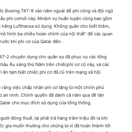
ếc Boeing 747-8 vào năm ngoái để phi công và đội ngũ
mẫu phi cơmới này. Nhiệm vụ huấn luyện cũng bao gồm
 hãng Lufthansa sử dụng. Không quân cho biết thêm,
mô hình ba chiều hoàn chỉnh của nội thất” để các quan
rước khi phi cơ của Qatar đến.
 747-2 chuyên dụng cho quân sự đã phục vụ các tổng
hâu Âu sáng thứ Năm trên chiếcphi cơ cũ này, và các
i ân tạm biệt chiếc phi cơ đã cũ trên mạng xã hội.
 rằng việc chấp nhận phi cơ tặng từ một chính phủ
 ro an ninh. Chính quyền đã dành cả năm qua để tân
a Qatar cho mục đích sử dụng của tổng thống.
gười đóng thuế, lại phải trả hàng trăm triệu đô la khi
c gia muốn thưởng cho chúng ta vì đã hoàn thành tốt