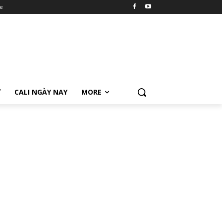
e
Ữ
CALI NGÀY NAY
MORE