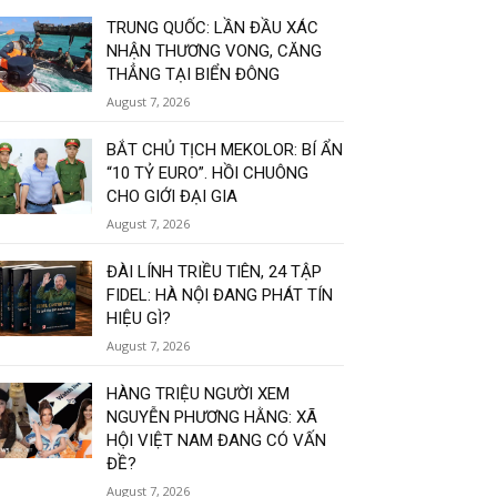
TRUNG QUỐC: LẦN ĐẦU XÁC
NHẬN THƯƠNG VONG, CĂNG
THẲNG TẠI BIỂN ĐÔNG
August 7, 2026
BẮT CHỦ TỊCH MEKOLOR: BÍ ẨN
“10 TỶ EURO”. HỒI CHUÔNG
CHO GIỚI ĐẠI GIA
August 7, 2026
ĐÀI LÍNH TRIỀU TIÊN, 24 TẬP
FIDEL: HÀ NỘI ĐANG PHÁT TÍN
HIỆU GÌ?
August 7, 2026
HÀNG TRIỆU NGƯỜI XEM
NGUYỄN PHƯƠNG HẰNG: XÃ
HỘI VIỆT NAM ĐANG CÓ VẤN
ĐỀ?
August 7, 2026