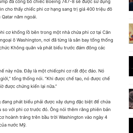
mp đã công bố chiếc Boeing 747-8 sẽ được sử dụng
n cho thấy chiếc phi cơ hạng sang trị giá 400 triệu đô
 Qatar năm ngoái.
i cơ khổng lồ bên trong một nhà chứa phi cơ tại Căn
ngoại ô Washington, nơi đã từng là sân bay tổng thống
 chức Không quân và phát biểu trước đám đông các
ế này nữa. Đây là một chiếcphi cơ rất độc đáo. Nó
 giới,” tổng thống nói. “Khi được chế tạo, nó được chế
 được chứng kiến ​​lại nữa.”
 đang phát biểu phải được xây dựng đặc biệt để chứa
u so với phi cơ trước đó. Ông nói thêm rằng phiên bản
 cơ hoành tráng trên bầu trời Washington vào ngày 4
của nước Mỹ.