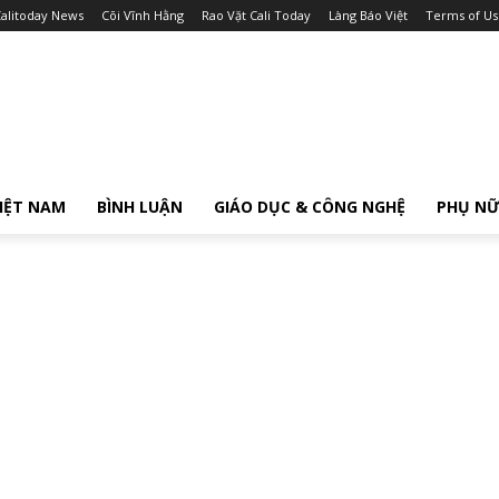
alitoday News
Cõi Vĩnh Hằng
Rao Vặt Cali Today
Làng Báo Việt
Terms of Us
IỆT NAM
BÌNH LUẬN
GIÁO DỤC & CÔNG NGHỆ
PHỤ N