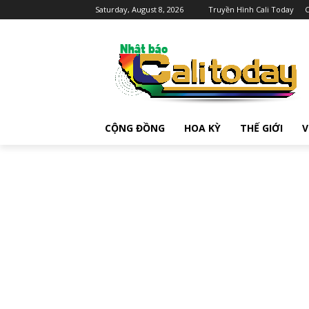
Saturday, August 8, 2026
Truyền Hình Cali Today
C
CỘNG ĐỒNG
HOA KỲ
THẾ GIỚI
V