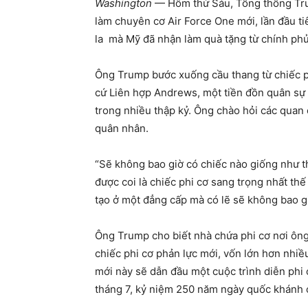
Washington
— Hôm thứ Sáu, Tổng thống Tru
làm chuyên cơ Air Force One mới, lần đầu tiê
la mà Mỹ đã nhận làm quà tặng từ chính phủ
Ông Trump bước xuống cầu thang từ chiếc ph
cứ Liên hợp Andrews, một tiền đồn quân sự 
trong nhiều thập kỷ. Ông chào hỏi các quan
quân nhân.
“Sẽ không bao giờ có chiếc nào giống như th
được coi là chiếc phi cơ sang trọng nhất thế
tạo ở một đẳng cấp mà có lẽ sẽ không bao giờ
Ông Trump cho biết nhà chứa phi cơ nơi ông
chiếc phi cơ phản lực mới, vốn lớn hơn nhiề
mới này sẽ dẫn đầu một cuộc trình diễn phi
tháng 7, kỷ niệm 250 năm ngày quốc khánh 