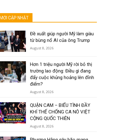
MỚI CẬP NHẬT
Đề xuất giúp người Mỹ làm giàu
từ bùng nổ AI của ông Trump
August 8, 2026
Hơn 1 triệu người Mỹ rời bỏ thị
trường lao động: Điều gì đang
đẩy cuộc khủng hoảng lên đỉnh
điểm?
August 8, 2026
QUẬN CAM – BIỂU TÌNH ĐẦY
KHÍ THẾ CHỐNG CA NÔ VIỆT
CỘNG QUỐC THIÊN
August 8, 2026
Phương Hằng gây bão mạng,