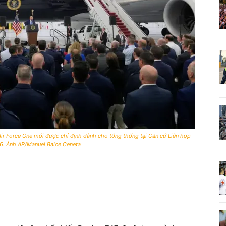
ir Force One mới được chỉ định dành cho tổng thống tại Căn cứ Liên hợp
6. Ảnh AP/Manuel Balce Ceneta