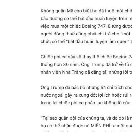
Không quân Mỹ cho biết họ đã thuê một chi
bảo dưỡng có thể bắt đầu huấn luyện trên 
việc mua một chiếc Boeing 747-8 từng được
người đóng thuế cũng phải chi trả cho “một 
chức có thể “bắt đầu huấn luyện làm quen” t
Chiếc phi cơ này sẽ thay thế chiếc Boeing
thống hơn 30 năm. Ông Trump đã trở về từ c
nhân viên Nhà Trắng đã đăng tải những lời tr
Ông Trump đã bác bỏ những lời chỉ trích cho
nước ngoài gây ra xung đột lợi ích hoặc rủi
trang lại chiếc phi cơ phản lực khổng lồ củ
“Tại sao quân đội của chúng ta, và do đó là n
họ có thể nhận được nó MIỄN PHÍ từ một quố