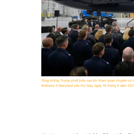
Tổng thống Trump phát biểu sau khi tham quan chuyên cơ A
Andrews ở Maryland vào thứ Sáu, ngày 19 tháng 6 năm 202