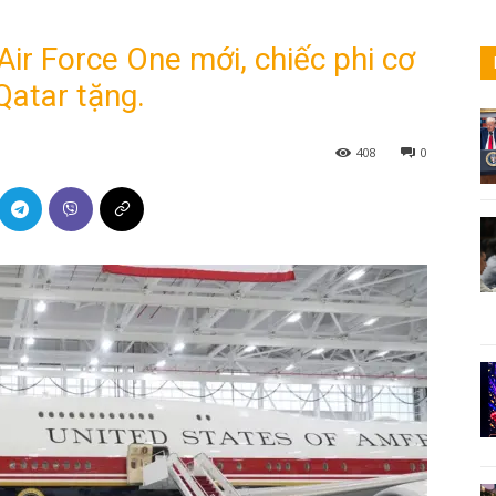
ir Force One mới, chiếc phi cơ
 Qatar tặng.
408
0