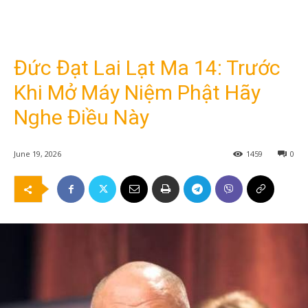
Đức Đạt Lai Lạt Ma 14: Trước
Khi Mở Máy Niệm Phật Hãy
Nghe Điều Này
June 19, 2026
1459
0