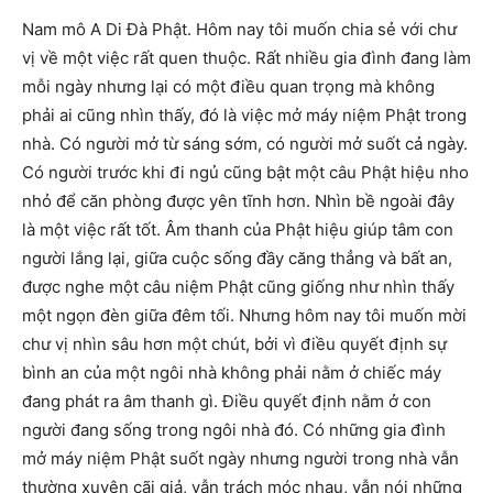
Nam mô A Di Đà Phật. Hôm nay tôi muốn chia sẻ với chư
vị về một việc rất quen thuộc. Rất nhiều gia đình đang làm
mỗi ngày nhưng lại có một điều quan trọng mà không
phải ai cũng nhìn thấy, đó là việc mở máy niệm Phật trong
nhà. Có người mở từ sáng sớm, có người mở suốt cả ngày.
Có người trước khi đi ngủ cũng bật một câu Phật hiệu nho
nhỏ để căn phòng được yên tĩnh hơn. Nhìn bề ngoài đây
là một việc rất tốt. Âm thanh của Phật hiệu giúp tâm con
người lắng lại, giữa cuộc sống đầy căng thẳng và bất an,
được nghe một câu niệm Phật cũng giống như nhìn thấy
một ngọn đèn giữa đêm tối. Nhưng hôm nay tôi muốn mời
chư vị nhìn sâu hơn một chút, bởi vì điều quyết định sự
bình an của một ngôi nhà không phải nằm ở chiếc máy
đang phát ra âm thanh gì. Điều quyết định nằm ở con
người đang sống trong ngôi nhà đó. Có những gia đình
mở máy niệm Phật suốt ngày nhưng người trong nhà vẫn
thường xuyên cãi giả, vẫn trách móc nhau, vẫn nói những