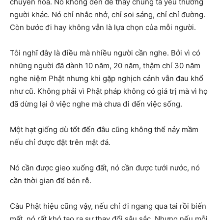
chuyển hóa. Nó không đến để thay chúng ta yêu thương
người khác. Nó chỉ nhắc nhở, chỉ soi sáng, chỉ chỉ đường.
Còn bước đi hay không vẫn là lựa chọn của mỗi người.
Tôi nghĩ đây là điều mà nhiều người cần nghe. Bởi vì có
những người đã dành 10 năm, 20 năm, thậm chí 30 năm
nghe niệm Phật nhưng khi gặp nghịch cảnh vẫn đau khổ
như cũ. Không phải vì Phật pháp không có giá trị mà vì họ
đã dừng lại ở việc nghe mà chưa đi đến việc sống.
Một hạt giống dù tốt đến đâu cũng không thể nảy mầm
nếu chỉ được đặt trên mặt đá.
Nó cần được gieo xuống đất, nó cần được tưới nước, nó
cần thời gian để bén rễ.
Câu Phật hiệu cũng vậy, nếu chỉ đi ngang qua tai rồi biến
mất, nó rất khó tạo ra sự thay đổi sâu sắc. Nhưng nếu mỗi