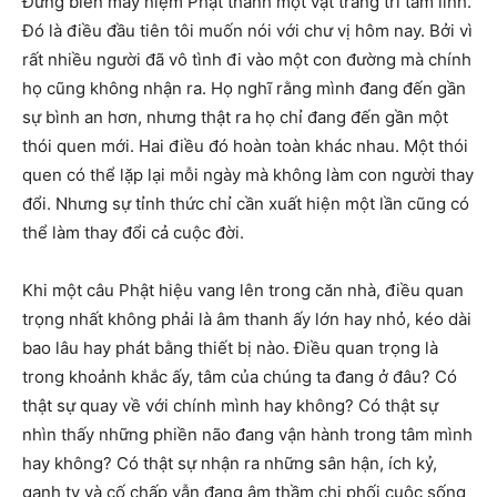
Đừng biến máy niệm Phật thành một vật trang trí tâm linh.
Đó là điều đầu tiên tôi muốn nói với chư vị hôm nay. Bởi vì
rất nhiều người đã vô tình đi vào một con đường mà chính
họ cũng không nhận ra. Họ nghĩ rằng mình đang đến gần
sự bình an hơn, nhưng thật ra họ chỉ đang đến gần một
thói quen mới. Hai điều đó hoàn toàn khác nhau. Một thói
quen có thể lặp lại mỗi ngày mà không làm con người thay
đổi. Nhưng sự tỉnh thức chỉ cần xuất hiện một lần cũng có
thể làm thay đổi cả cuộc đời.
Khi một câu Phật hiệu vang lên trong căn nhà, điều quan
trọng nhất không phải là âm thanh ấy lớn hay nhỏ, kéo dài
bao lâu hay phát bằng thiết bị nào. Điều quan trọng là
trong khoảnh khắc ấy, tâm của chúng ta đang ở đâu? Có
thật sự quay về với chính mình hay không? Có thật sự
nhìn thấy những phiền não đang vận hành trong tâm mình
hay không? Có thật sự nhận ra những sân hận, ích kỷ,
ganh tỵ và cố chấp vẫn đang âm thầm chi phối cuộc sống