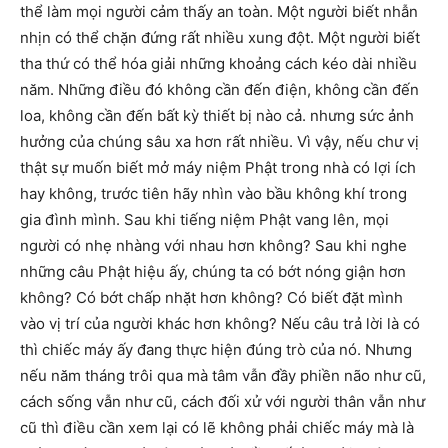
thể làm mọi người cảm thấy an toàn. Một người biết nhẫn
nhịn có thể chặn đứng rất nhiều xung đột. Một người biết
tha thứ có thể hóa giải những khoảng cách kéo dài nhiều
năm. Những điều đó không cần đến điện, không cần đến
loa, không cần đến bất kỳ thiết bị nào cả. nhưng sức ảnh
hưởng của chúng sâu xa hơn rất nhiều. Vì vậy, nếu chư vị
thật sự muốn biết mở máy niệm Phật trong nhà có lợi ích
hay không, trước tiên hãy nhìn vào bầu không khí trong
gia đình mình. Sau khi tiếng niệm Phật vang lên, mọi
người có nhẹ nhàng với nhau hơn không? Sau khi nghe
những câu Phật hiệu ấy, chúng ta có bớt nóng giận hơn
không? Có bớt chấp nhặt hơn không? Có biết đặt mình
vào vị trí của người khác hơn không? Nếu câu trả lời là có
thì chiếc máy ấy đang thực hiện đúng trò của nó. Nhưng
nếu năm tháng trôi qua mà tâm vẫn đầy phiền não như cũ,
cách sống vẫn như cũ, cách đối xử với người thân vẫn như
cũ thì điều cần xem lại có lẽ không phải chiếc máy mà là