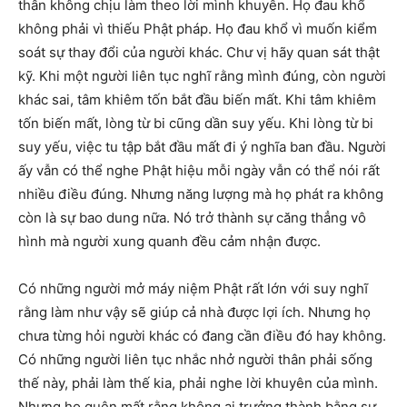
thân không chịu làm theo lời mình khuyên. Họ đau khổ
không phải vì thiếu Phật pháp. Họ đau khổ vì muốn kiểm
soát sự thay đổi của người khác. Chư vị hãy quan sát thật
kỹ. Khi một người liên tục nghĩ rằng mình đúng, còn người
khác sai, tâm khiêm tốn bắt đầu biến mất. Khi tâm khiêm
tốn biến mất, lòng từ bi cũng dần suy yếu. Khi lòng từ bi
suy yếu, việc tu tập bắt đầu mất đi ý nghĩa ban đầu. Người
ấy vẫn có thể nghe Phật hiệu mỗi ngày vẫn có thể nói rất
nhiều điều đúng. Nhưng năng lượng mà họ phát ra không
còn là sự bao dung nữa. Nó trở thành sự căng thẳng vô
hình mà người xung quanh đều cảm nhận được.
Có những người mở máy niệm Phật rất lớn với suy nghĩ
rằng làm như vậy sẽ giúp cả nhà được lợi ích. Nhưng họ
chưa từng hỏi người khác có đang cần điều đó hay không.
Có những người liên tục nhắc nhở người thân phải sống
thế này, phải làm thế kia, phải nghe lời khuyên của mình.
Nhưng họ quên mất rằng không ai trưởng thành bằng sự