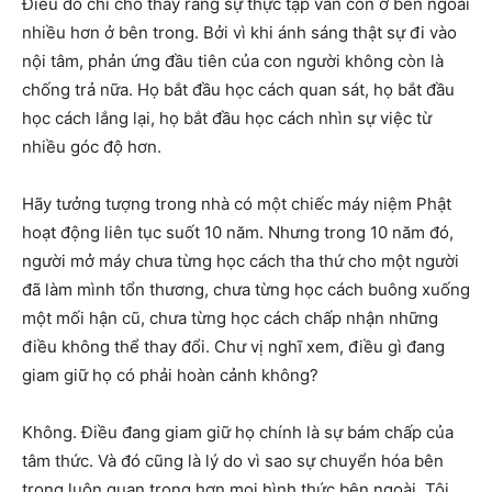
Điều đó chỉ cho thấy rằng sự thực tập vẫn còn ở bên ngoài
nhiều hơn ở bên trong. Bởi vì khi ánh sáng thật sự đi vào
nội tâm, phản ứng đầu tiên của con người không còn là
chống trả nữa. Họ bắt đầu học cách quan sát, họ bắt đầu
học cách lắng lại, họ bắt đầu học cách nhìn sự việc từ
nhiều góc độ hơn.
Hãy tưởng tượng trong nhà có một chiếc máy niệm Phật
hoạt động liên tục suốt 10 năm. Nhưng trong 10 năm đó,
người mở máy chưa từng học cách tha thứ cho một người
đã làm mình tổn thương, chưa từng học cách buông xuống
một mối hận cũ, chưa từng học cách chấp nhận những
điều không thể thay đổi. Chư vị nghĩ xem, điều gì đang
giam giữ họ có phải hoàn cảnh không?
Không. Điều đang giam giữ họ chính là sự bám chấp của
tâm thức. Và đó cũng là lý do vì sao sự chuyển hóa bên
trong luôn quan trọng hơn mọi hình thức bên ngoài. Tôi