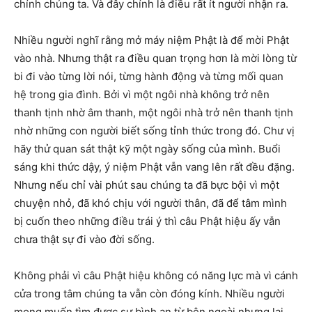
chính chúng ta. Và đây chính là điều rất ít người nhận ra.
Nhiều người nghĩ rằng mở máy niệm Phật là để mời Phật
vào nhà. Nhưng thật ra điều quan trọng hơn là mời lòng từ
bi đi vào từng lời nói, từng hành động và từng mối quan
hệ trong gia đình. Bởi vì một ngôi nhà không trở nên
thanh tịnh nhờ âm thanh, một ngôi nhà trở nên thanh tịnh
nhờ những con người biết sống tỉnh thức trong đó. Chư vị
hãy thử quan sát thật kỹ một ngày sống của mình. Buổi
sáng khi thức dậy, ý niệm Phật vẫn vang lên rất đều đặng.
Nhưng nếu chỉ vài phút sau chúng ta đã bực bội vì một
chuyện nhỏ, đã khó chịu với người thân, đã để tâm mình
bị cuốn theo những điều trái ý thì câu Phật hiệu ấy vẫn
chưa thật sự đi vào đời sống.
Không phải vì câu Phật hiệu không có năng lực mà vì cánh
cửa trong tâm chúng ta vẫn còn đóng kính. Nhiều người
mong muốn tìm được sự bình an từ bên ngoài nhưng lại