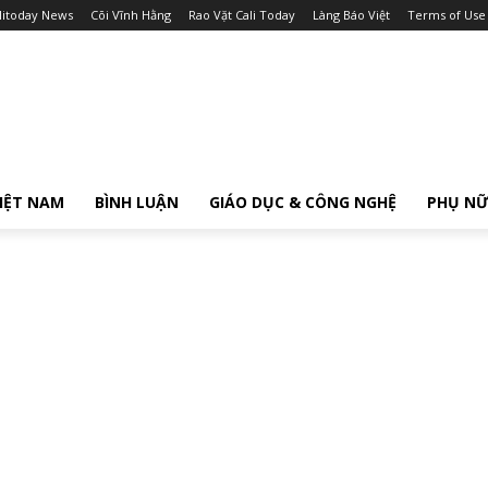
litoday News
Cõi Vĩnh Hằng
Rao Vặt Cali Today
Làng Báo Việt
Terms of Use
IỆT NAM
BÌNH LUẬN
GIÁO DỤC & CÔNG NGHỆ
PHỤ N