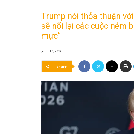
Trump nói thỏa thuận với
sẽ nối lại các cuộc ném
mực”
June 17, 2026
Share