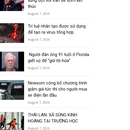
xung đột với Iran sẽ sớm kết
thúc
August 7, 2026
Trí tuệ nhân tạo được sử dụng
để tạo ra virus tổng hợp.
August 7, 2026
Người đàn ông 91 tuổi ở Florida
giết vợ để “giữ lời hứa”
August 7, 2026
Newsom công bố chương trình
giảm giá tức thì cho người mua
xe điện lần đầu.
August 7, 2026
THÁI LAN: XẢ SÚNG KINH
HOÀNG TẠI TRƯỜNG HỌC
August 7, 2026