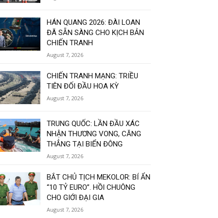
HÁN QUANG 2026: ĐÀI LOAN
ĐÃ SẴN SÀNG CHO KỊCH BẢN
CHIẾN TRANH
August 7, 2026
CHIẾN TRANH MẠNG: TRIỀU
TIÊN ĐỐI ĐẦU HOA KỲ
August 7, 2026
TRUNG QUỐC: LẦN ĐẦU XÁC
NHẬN THƯƠNG VONG, CĂNG
THẲNG TẠI BIỂN ĐÔNG
August 7, 2026
BẮT CHỦ TỊCH MEKOLOR: BÍ ẨN
“10 TỶ EURO”. HỒI CHUÔNG
CHO GIỚI ĐẠI GIA
August 7, 2026