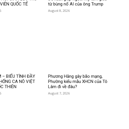
 VIÊN QUỐC TẾ
từ bùng nổ AI của ông Trump
6
August 8, 2026
 – BIỂU TÌNH ĐẦY
Phương Hằng gây bão mạng,
CHỐNG CA NÔ VIỆT
Phường kiểu mẫu XHCN của Tô
C THIÊN
Lâm đi về đâu?
6
August 7, 2026