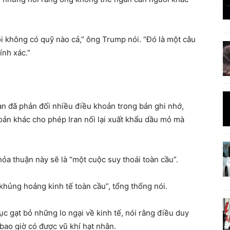
i không có quỹ nào cả,” ông Trump nói. “Đó là một câu
ính xác.”
an đã phản đối nhiều điều khoản trong bản ghi nhớ,
oản khác cho phép Iran nối lại xuất khẩu dầu mỏ mà
ỏa thuận này sẽ là “một cuộc suy thoái toàn cầu”.
hủng hoảng kinh tế toàn cầu”, tổng thống nói.
c gạt bỏ những lo ngại về kinh tế, nói rằng điều duy
bao giờ có được vũ khí hạt nhân.