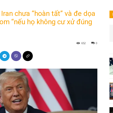
 Iran chưa “hoàn tất” và đe dọa
 bom “nếu họ không cư xử đúng
652
0