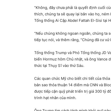
“Không, đây chưa phải là quyết định cuối cù
thích, chúng ta sẽ quay lại bắn vào họ, né
Tổng thống Ai Cập Abdel Fattah El-Sisi tại 
“Nếu chúng không ngoan ngoãn, chúng ta sẽ
tiếp tục nói, và thêm rằng, “Chúng đã cư x
Tổng thống Trump và Phó Tổng thống JD Vanc
biển Hormuz hôm Chủ nhật, và ông Vance dự k
thức tại Thụy Sĩ vào thứ Sáu.
Các quan chức Mỹ cho biết chi tiết của thỏa
bản sao thỏa thuận 14 điểm mà CNN và Bloo
được tiếp cận quỹ phát triển trị giá 300 tỷ
trình hạt nhân của mình.
Ông Trump tìm cách tách mình khỏi quỹ này