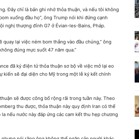
ng. Đây chỉ là bản ghi nhớ thỏa thuận, và nếu tôi không
m bom xuống đầu họ”, ông Trump nói khi đứng cạnh
Hội nghị thượng đỉnh G7 ở Évian-les-Bains, Pháp.
 quay lại việc ném bom thẳng vào đầu chúng,” ông
ử không đúng mực suốt 47 năm qua.”
e đã ký điện tử thỏa thuận sơ bộ về việc mở lại eo
iến ​​sẽ đại diện cho Mỹ trong một lễ ký kết chính
 thuận sẽ được công bố rộng rãi trong tuần này. Theo
mberg thu được, thỏa thuận này quy định Iran có thể
 đô la nếu nước này đáp ứng các cam kết thu hẹp chương
, nhưng nói rằng ông không thể ngăn cản người khác