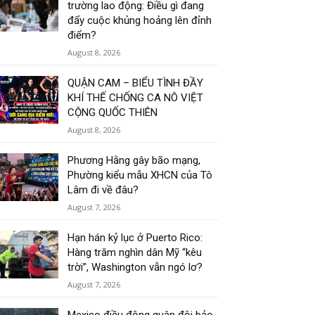
trường lao động: Điều gì đang
đẩy cuộc khủng hoảng lên đỉnh
điểm?
August 8, 2026
QUẬN CAM – BIỂU TÌNH ĐẦY
KHÍ THẾ CHỐNG CA NÔ VIỆT
CỘNG QUỐC THIÊN
August 8, 2026
Phương Hằng gây bão mạng,
Phường kiểu mẫu XHCN của Tô
Lâm đi về đâu?
August 7, 2026
Hạn hán kỷ lục ở Puerto Rico:
Hàng trăm nghìn dân Mỹ “kêu
trời”, Washington vẫn ngó lơ?
August 7, 2026