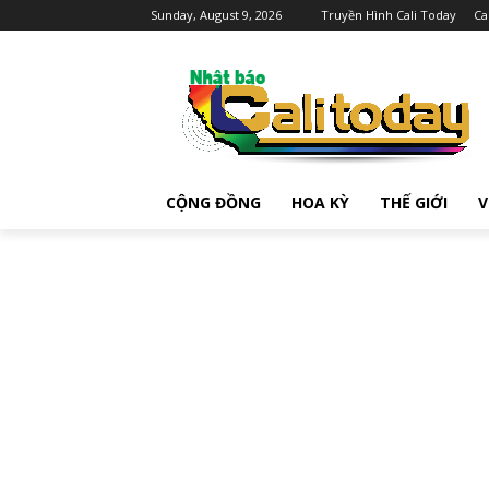
Sunday, August 9, 2026
Truyền Hình Cali Today
Ca
CỘNG ĐỒNG
HOA KỲ
THẾ GIỚI
V