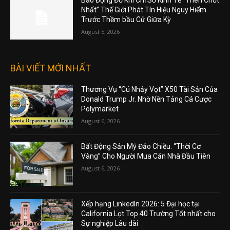
Báo Động Đỏ Khi Chỉ Số Kinh Tế “Then Chốt
Nhất” Thế Giới Phát Tín Hiệu Nguy Hiểm
Trước Thềm bầu Cử Giữa Kỳ
August 5, 2026
BÀI VIẾT MỚI NHẤT
Thương Vụ “Cú Nhảy Vọt” X50 Tài Sản Của
Donald Trump Jr. Nhờ Nền Tảng Cá Cược
Polymarket
August 6, 2026
Bất Động Sản Mỹ Đảo Chiều: “Thời Cơ
Vàng” Cho Người Mua Căn Nhà Đầu Tiên
August 6, 2026
Xếp hạng LinkedIn 2026: 5 Đại học tại
California Lọt Top 40 Trường Tốt nhất cho
Sự nghiệp Lâu dài