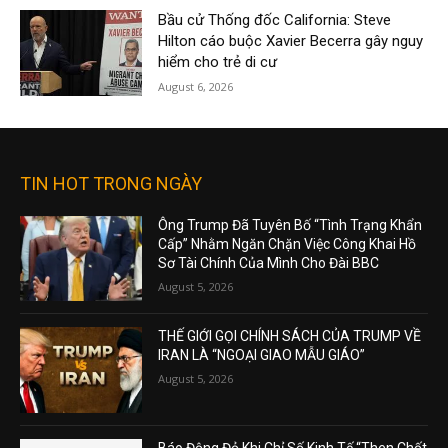
Bầu cử Thống đốc California: Steve
Hilton cáo buộc Xavier Becerra gây nguy
hiểm cho trẻ di cư
August 6, 2026
TIN HOT TRONG NGÀY
Ông Trump Đã Tuyên Bố “Tình Trạng Khẩn
Cấp” Nhằm Ngăn Chặn Việc Công Khai Hồ
Sơ Tài Chính Của Mình Cho Đài BBC
August 5, 2026
THẾ GIỚI GỌI CHÍNH SÁCH CỦA TRUMP VỀ
IRAN LÀ “NGOẠI GIAO MẪU GIÁO”
August 5, 2026