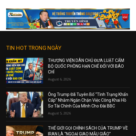
TIN HOT TRONG NGÀY
THƯỢNG VIỆN DÂN CHỦ ĐƯA LUẬT CẤM
BỘ QUỐC PHÒNG HẠN CHẾ ĐỐI VỚI BÁO
CHÍ
August 6, 2026
Ông Trump Đã Tuyên Bố “Tình Trạng Khẩn
Cấp” Nhằm Ngăn Chặn Việc Công Khai Hồ
Sơ Tài Chính Của Mình Cho Đài BBC
August 5, 2026
THẾ GIỚI GỌI CHÍNH SÁCH CỦA TRUMP VỀ
IRAN LÀ “NGOẠI GIAO MẪU GIÁO”