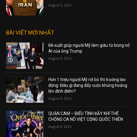
August 5, 2026
BÀI VIẾT MỚI NHẤT
Đề xuất giúp người Mỹ làm giàu từ bùng nổ
AI của ông Trump
August 8, 2026
Hơn 1 triệu người Mỹ rời bỏ thị trường lao
động: Điều gì đang đẩy cuộc khủng hoảng
lên đỉnh điểm?
August 8, 2026
QUẬN CAM – BIỂU TÌNH ĐẦY KHÍ THẾ
CHỐNG CA NÔ VIỆT CỘNG QUỐC THIÊN
August 8, 2026