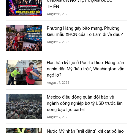
CHỐNG CA NÔ VIỆT CỘNG QUỐC
THIÊN
August 8, 2026
Phương Hằng gây bão mạng, Phường
kiểu mẫu XHCN của Tô Lâm đi về đâu?
August 7, 2026
Hạn hán kỷ lục ở Puerto Rico: Hàng trăm
nghìn dân Mỹ “kêu trời”, Washington vẫn
ngó lơ?
August 7, 2026
Mexico điều động quân đội bảo vệ
ngành công nghiệp bơ tỷ USD trước làn
sóng bạo lực cartel
August 7, 2026
Nước Mỹ nhận “trái đắng” khi gạt bỏ lao