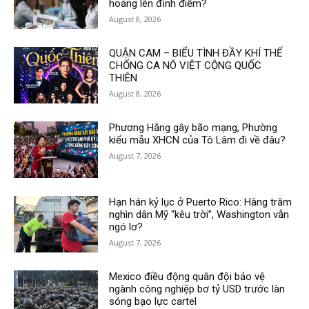
hoảng lên đỉnh điểm?
August 8, 2026
QUẬN CAM – BIỂU TÌNH ĐẦY KHÍ THẾ
CHỐNG CA NÔ VIỆT CỘNG QUỐC
THIÊN
August 8, 2026
Phương Hằng gây bão mạng, Phường
kiểu mẫu XHCN của Tô Lâm đi về đâu?
August 7, 2026
Hạn hán kỷ lục ở Puerto Rico: Hàng trăm
nghìn dân Mỹ “kêu trời”, Washington vẫn
ngó lơ?
August 7, 2026
Mexico điều động quân đội bảo vệ
ngành công nghiệp bơ tỷ USD trước làn
sóng bạo lực cartel