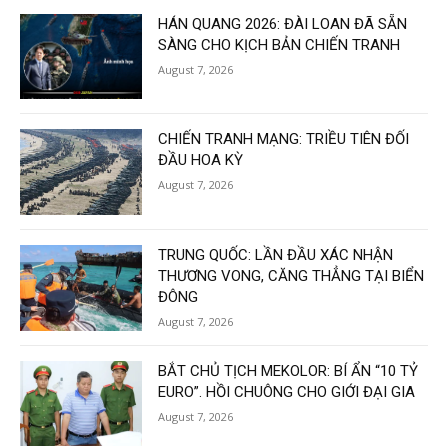
HÁN QUANG 2026: ĐÀI LOAN ĐÃ SẴN
SÀNG CHO KỊCH BẢN CHIẾN TRANH
August 7, 2026
CHIẾN TRANH MẠNG: TRIỀU TIÊN ĐỐI
ĐẦU HOA KỲ
August 7, 2026
TRUNG QUỐC: LẦN ĐẦU XÁC NHẬN
THƯƠNG VONG, CĂNG THẲNG TẠI BIỂN
ĐÔNG
August 7, 2026
BẮT CHỦ TỊCH MEKOLOR: BÍ ẨN “10 TỶ
EURO”. HỒI CHUÔNG CHO GIỚI ĐẠI GIA
August 7, 2026