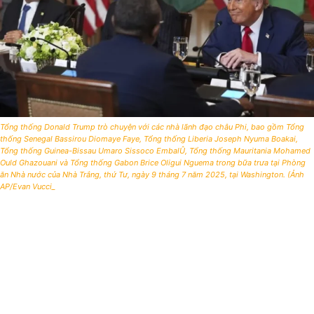
Tổng thống Donald Trump trò chuyện với các nhà lãnh đạo châu Phi, bao gồm Tổng
thống Senegal Bassirou Diomaye Faye, Tổng thống Liberia Joseph Nyuma Boakai,
Tổng thống Guinea-Bissau Umaro Sissoco EmbalÛ, Tổng thống Mauritania Mohamed
Ould Ghazouani và Tổng thống Gabon Brice Oligui Nguema trong bữa trưa tại Phòng
ăn Nhà nước của Nhà Trắng, thứ Tư, ngày 9 tháng 7 năm 2025, tại Washington. (Ảnh
AP/Evan Vucci_