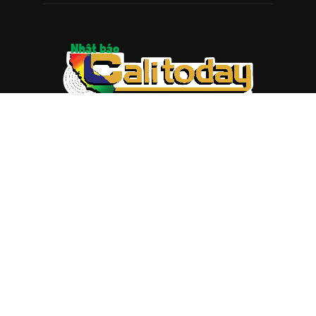
ABOUT US
Trang web
baocalitoday.com
là sản phẩm của Hệ Thống
Truyền Thông Cali Today
Tòa soạn: 1310 Tully Road #109, San Jose, CA 95122
Tel: (408) 482-6527
Contact us:
nam@baocalitoday.com