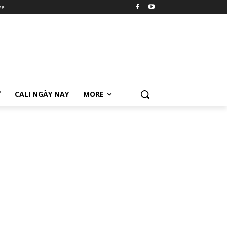
se
Ữ
CALI NGÀY NAY
MORE