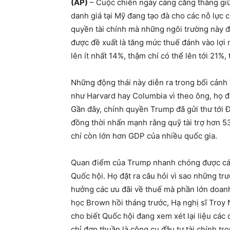
(AP)
– Cuộc chiến ngày càng căng thẳng gi
danh giá tại Mỹ đang tạo đà cho các nỗ lực 
quyền tài chính mà những ngôi trường này 
được đề xuất là tăng mức thuế đánh vào lợi 
lên ít nhất 14%, thậm chí có thể lên tới 21
Những động thái này diễn ra trong bối cảnh 
như Harvard hay Columbia vì theo ông, họ đa
Gần đây, chính quyền Trump đã gửi thư tới Đ
đồng thời nhấn mạnh rằng quỹ tài trợ hơn 5
chí còn lớn hơn GDP của nhiều quốc gia.
Quan điểm của Trump nhanh chóng được các
Quốc hội. Họ đặt ra câu hỏi vì sao những trư
hưởng các ưu đãi về thuế mà phần lớn doanh
học Brown hồi tháng trước, Hạ nghị sĩ Troy 
cho biết Quốc hội đang xem xét lại liệu các 
chỉ đơn thuần là công cụ đầu tư tài chính t