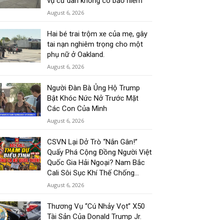
vụ cư dân không có bảo hiểm
August 6, 2026
Hai bé trai trộm xe của mẹ, gây
tai nạn nghiêm trọng cho một
phụ nữ ở Oakland.
August 6, 2026
Người Đàn Bà Ủng Hộ Trump
Bật Khóc Nức Nở Trước Mặt
Các Con Của Mình
August 6, 2026
CSVN Lại Dở Trò “Nắn Gân!”
Quấy Phá Cộng Đồng Người Việt
Quốc Gia Hải Ngoại? Nam Bắc
Cali Sôi Sục Khí Thế Chống...
August 6, 2026
Thương Vụ “Cú Nhảy Vọt” X50
Tài Sản Của Donald Trump Jr.