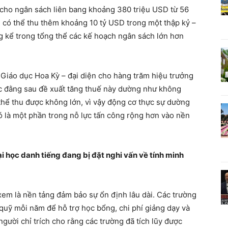
cho ngân sách liên bang khoảng 380 triệu USD từ 56
ủ có thể thu thêm khoảng 10 tỷ USD trong một thập kỷ –
 kể trong tổng thể các kế hoạch ngân sách lớn hơn
Giáo dục Hoa Kỳ – đại diện cho hàng trăm hiệu trưởng
ực đằng sau đề xuất tăng thuế này dường như không
có thể thu được không lớn, vì vậy động cơ thực sự dường
ó là một phần trong nỗ lực tấn công rộng hơn vào nền
i học danh tiếng đang bị đặt nghi vấn về tính minh
 xem là nền tảng đảm bảo sự ổn định lâu dài. Các trường
quỹ mỗi năm để hỗ trợ học bổng, chi phí giảng dạy và
ười chỉ trích cho rằng các trường đã tích lũy được