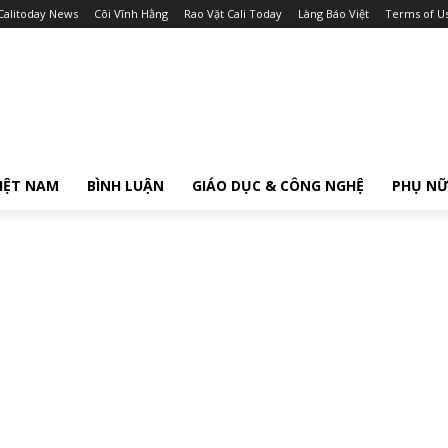
Calitoday News
Cõi Vĩnh Hằng
Rao Vặt Cali Today
Làng Báo Việt
Terms of U
IỆT NAM
BÌNH LUẬN
GIÁO DỤC & CÔNG NGHỆ
PHỤ N