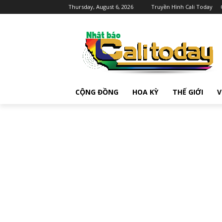
Thursday, August 6, 2026
Truyền Hình Cali Today
CỘNG ĐỒNG
HOA KỲ
THẾ GIỚI
V