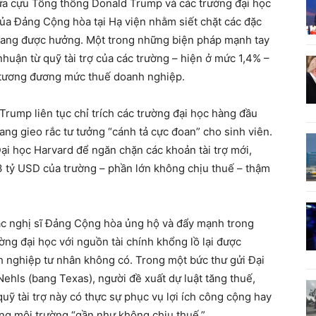
ữa cựu Tổng thống Donald Trump và các trường đại học
của Đảng Cộng hòa tại Hạ viện nhằm siết chặt các đặc
đang được hưởng. Một trong những biện pháp mạnh tay
nhuận từ quỹ tài trợ của các trường – hiện ở mức 1,4% –
%, tương đương mức thuế doanh nghiệp.
Trump liên tục chỉ trích các trường đại học hàng đầu
ng gieo rắc tư tưởng “cánh tả cực đoan” cho sinh viên.
ại học Harvard để ngăn chặn các khoản tài trợ mới,
3 tỷ USD của trường – phần lớn không chịu thuế – thậm
 nghị sĩ Đảng Cộng hòa ủng hộ và đẩy mạnh trong
ờng đại học với nguồn tài chính khổng lồ lại được
 nghiệp tư nhân không có. Trong một bức thư gửi Đại
Nehls (bang Texas), người đề xuất dự luật tăng thuế,
quỹ tài trợ này có thực sự phục vụ lợi ích công cộng hay
rong môi trường “gần như không chịu thuế.”