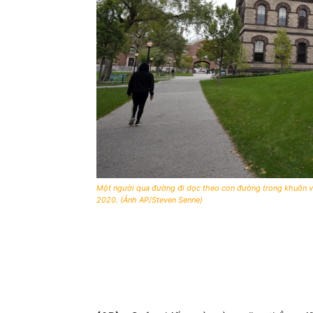
Một người qua đường đi dọc theo con đường trong khuôn viê
2020. (Ảnh AP/Steven Senne)