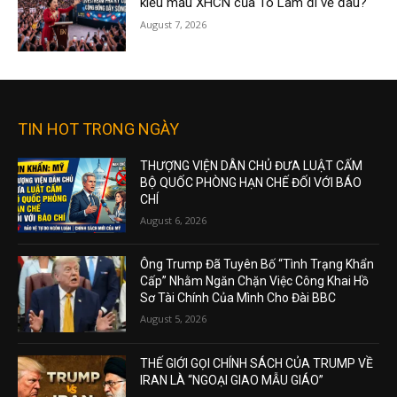
kiểu mẫu XHCN của Tô Lâm đi về đâu?
August 7, 2026
TIN HOT TRONG NGÀY
THƯỢNG VIỆN DÂN CHỦ ĐƯA LUẬT CẤM
BỘ QUỐC PHÒNG HẠN CHẾ ĐỐI VỚI BÁO
CHÍ
August 6, 2026
Ông Trump Đã Tuyên Bố “Tình Trạng Khẩn
Cấp” Nhằm Ngăn Chặn Việc Công Khai Hồ
Sơ Tài Chính Của Mình Cho Đài BBC
August 5, 2026
THẾ GIỚI GỌI CHÍNH SÁCH CỦA TRUMP VỀ
IRAN LÀ “NGOẠI GIAO MẪU GIÁO”