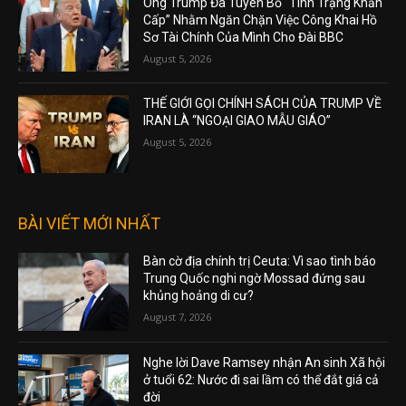
Ông Trump Đã Tuyên Bố “Tình Trạng Khẩn
Cấp” Nhằm Ngăn Chặn Việc Công Khai Hồ
Sơ Tài Chính Của Mình Cho Đài BBC
August 5, 2026
THẾ GIỚI GỌI CHÍNH SÁCH CỦA TRUMP VỀ
IRAN LÀ “NGOẠI GIAO MẪU GIÁO”
August 5, 2026
BÀI VIẾT MỚI NHẤT
Bàn cờ địa chính trị Ceuta: Vì sao tình báo
Trung Quốc nghi ngờ Mossad đứng sau
khủng hoảng di cư?
August 7, 2026
Nghe lời Dave Ramsey nhận An sinh Xã hội
ở tuổi 62: Nước đi sai lầm có thể đắt giá cả
đời