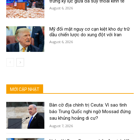
trứng kỷ lục giữa đà suy thoái kinh tế
August 6, 2026
Mỹ đối mặt nguy cơ cạn kiệt kho dự trữ
dầu chiến lược do xung đột với Iran
August 6, 2026
MỚI CẬP NHẬT
Bàn cờ địa chính trị Ceuta: Vì sao tình
báo Trung Quốc nghi ngờ Mossad đứng
sau khủng hoảng di cư?
August 7, 2026