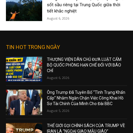
sốt sầu riêng tại Trung Quốc giữa thời
tiết khắc nghiệt
August 6, 2026
TIN HOT TRONG NGÀY
THƯỢNG VIỆN DÂN CHỦ ĐƯA LUẬT CẤM
BỘ QUỐC PHÒNG HẠN CHẾ ĐỐI VỚI BÁO
CHÍ
August 6, 2026
Ông Trump Đã Tuyên Bố “Tình Trạng Khẩn
Cấp” Nhằm Ngăn Chặn Việc Công Khai Hồ
Sơ Tài Chính Của Mình Cho Đài BBC
August 5, 2026
THẾ GIỚI GỌI CHÍNH SÁCH CỦA TRUMP VỀ
IRAN LÀ “NGOẠI GIAO MẪU GIÁO”