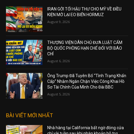
IRAN GỞI TỐI HẬU THƯ CHO MỸ VỀ ĐIỀU
KIỆN MỞ LẠI EO BIỂN HORMUZ
August 9, 2026
THƯỢNG VIỆN DÂN CHỦ ĐƯA LUẬT CẤM
BỘ QUỐC PHÒNG HẠN CHẾ ĐỐI VỚI BÁO
CHÍ
August 6, 2026
Ông Trump Đã Tuyên Bố “Tình Trạng Khẩn
Cấp” Nhằm Ngăn Chặn Việc Công Khai Hồ
Sơ Tài Chính Của Mình Cho Đài BBC
August 5, 2026
BÀI VIẾT MỚI NHẤT
Nhà hàng tại California bất ngờ đóng cửa
chỉ vài tuần sau khi nhận khoản hỗ trợ