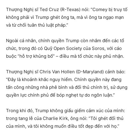
Thượng Nghị sĩ Ted Cruz (R-Texas) nói: “Comey bị truy tố
không phải vì Trump ghét ông ta, mà vì ông ta ngạo mạn
và từ chối tuân thủ luật pháp.”
Ngoài cá nhân, chính quyền Trump còn nhắm đến các tổ
chức, trong đó có Quỹ Open Society của Soros, với cáo
buộc “hỗ trợ khủng bố” – điều mà tổ chức này phủ nhận.
Thượng Nghị sĩ Chris Van Hollen (D-Maryland) cảnh báo:
“Đây là khoảnh khắc nguy hiểm. Chính quyền này đang
tấn công những nhà phê bình và đối thủ chính trị, sử dụng
quyền lực chính phủ để bóp nghẹt tự do ngôn luận.”
Trong khi đó, Trump không giấu giếm cảm xúc của mình:
trong tang lễ của Charlie Kirk, ông nói: “Tôi ghét đối thủ
của mình, và tôi không muốn điều tốt đẹp đến với họ.”