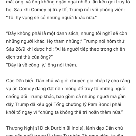
mắt ông, và ông không ngần ngại nhiều lần kêu gọi truy tố
họ. Sau khi Comey bị truy tố, Trump nói với phóng viên:
“Tôi hy vọng sẽ có những người khác nữa.”
“Đây không phải là một danh sách, nhưng tôi nghĩ sẽ còn
những người khác. Họ tham nhũng,” Trump nói hôm thứ
Sáu 26/9 khi được hỏi: “Ai là người tiếp theo trong chiến
dịch trả thù của ông?”
“Đây là về công lý,” ông nói thêm.
Các Dân biểu Dân chủ và giới chuyên gia pháp lý cho rằng
vụ án Comey đang đặt nền móng để truy tố những người
chống đối Trump khác, bao gồm cả những người mà gần
đây Trump đã kêu gọi Tổng chưởng lý Pam Bondi phải
khởi tố ngay vì “chúng ta không thể trì hoãn thêm nữa.”
Thượng Nghị sĩ Dick Durbin (Illinois), lãnh đạo Dân chủ
cao cấp nhất trong Ủy ban Tư pháp Thượng viện, tuyên