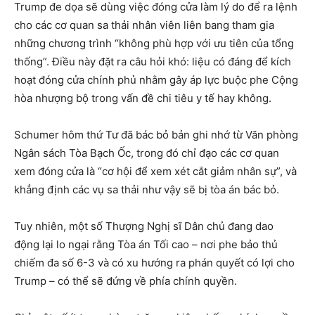
Trump đe dọa sẽ dùng việc đóng cửa làm lý do để ra lệnh
cho các cơ quan sa thải nhân viên liên bang tham gia
những chương trình “không phù hợp với ưu tiên của tổng
thống”. Điều này đặt ra câu hỏi khó: liệu có đáng để kích
hoạt đóng cửa chính phủ nhằm gây áp lực buộc phe Cộng
hòa nhượng bộ trong vấn đề chi tiêu y tế hay không.
Schumer hôm thứ Tư đã bác bỏ bản ghi nhớ từ Văn phòng
Ngân sách Tòa Bạch Ốc, trong đó chỉ đạo các cơ quan
xem đóng cửa là “cơ hội để xem xét cắt giảm nhân sự”, và
khẳng định các vụ sa thải như vậy sẽ bị tòa án bác bỏ.
Tuy nhiên, một số Thượng Nghị sĩ Dân chủ đang dao
động lại lo ngại rằng Tòa án Tối cao – nơi phe bảo thủ
chiếm đa số 6-3 và có xu hướng ra phán quyết có lợi cho
Trump – có thể sẽ đứng về phía chính quyền.