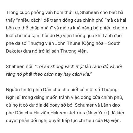
Trong cuộc phỏng vấn hôm thứ Tư, Shaheen cho biết bà
thấy “nhiều cách” để tránh đóng cửa chính phủ “mà cả hai
bên có thể chấp nhận” và mở ra khả năng bỏ phiếu cho dự
luật chi tiêu tạm thời do Hạ viện thông qua khi Lãnh đạo
phe đa số Thượng viện John Thune (Cộng hòa – South
Dakota) đưa nó trở lại sàn Thượng viện.
Shaheen nói:
“Tôi sẽ không vạch một lằn ranh đỏ và nói
rằng nó phải theo cách này hay cách kia.”
Nguồn tin từ phía Dân chủ cho biết có một số Thượng
Nghị sĩ trong đảng muốn tránh việc đóng cửa chính phủ,
dù họ ít có dư địa để xoay sở bởi Schumer và Lãnh đạo
phe Dân chủ Hạ viện Hakeem Jeffries (New York) đã kiên
quyết phản đối nghị quyết tiếp tục chi tiêu của Hạ viện.