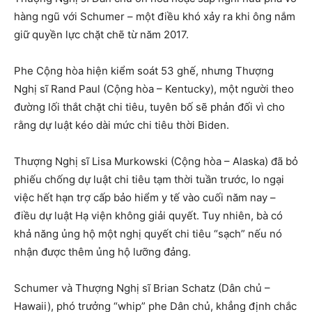
hàng ngũ với Schumer – một điều khó xảy ra khi ông nắm
giữ quyền lực chặt chẽ từ năm 2017.
Phe Cộng hòa hiện kiểm soát 53 ghế, nhưng Thượng
Nghị sĩ Rand Paul (Cộng hòa – Kentucky), một người theo
đường lối thắt chặt chi tiêu, tuyên bố sẽ phản đối vì cho
rằng dự luật kéo dài mức chi tiêu thời Biden.
Thượng Nghị sĩ Lisa Murkowski (Cộng hòa – Alaska) đã bỏ
phiếu chống dự luật chi tiêu tạm thời tuần trước, lo ngại
việc hết hạn trợ cấp bảo hiểm y tế vào cuối năm nay –
điều dự luật Hạ viện không giải quyết. Tuy nhiên, bà có
khả năng ủng hộ một nghị quyết chi tiêu “sạch” nếu nó
nhận được thêm ủng hộ lưỡng đảng.
Schumer và Thượng Nghị sĩ Brian Schatz (Dân chủ –
Hawaii), phó trưởng “whip” phe Dân chủ, khẳng định chắc