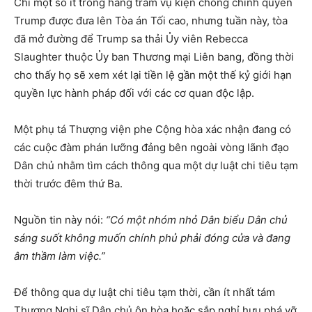
Chỉ một số ít trong hàng trăm vụ kiện chống chính quyền
Trump được đưa lên Tòa án Tối cao, nhưng tuần này, tòa
đã mở đường để Trump sa thải Ủy viên Rebecca
Slaughter thuộc Ủy ban Thương mại Liên bang, đồng thời
cho thấy họ sẽ xem xét lại tiền lệ gần một thế kỷ giới hạn
quyền lực hành pháp đối với các cơ quan độc lập.
Một phụ tá Thượng viện phe Cộng hòa xác nhận đang có
các cuộc đàm phán lưỡng đảng bên ngoài vòng lãnh đạo
Dân chủ nhằm tìm cách thông qua một dự luật chi tiêu tạm
thời trước đêm thứ Ba.
Nguồn tin này nói:
“Có một nhóm nhỏ Dân biểu Dân chủ
sáng suốt không muốn chính phủ phải đóng cửa và đang
âm thầm làm việc.”
Để thông qua dự luật chi tiêu tạm thời, cần ít nhất tám
Thượng Nghị sĩ Dân chủ ôn hòa hoặc sắp nghỉ hưu phá vỡ