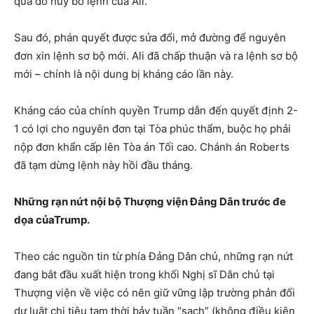
qua đó hủy bỏ lệnh của Ali.
Sau đó, phán quyết được sửa đổi, mở đường để nguyên
đơn xin lệnh sơ bộ mới. Ali đã chấp thuận và ra lệnh sơ bộ
mới – chính là nội dung bị kháng cáo lần này.
Kháng cáo của chính quyền Trump dẫn đến quyết định 2-
1 có lợi cho nguyên đơn tại Tòa phúc thẩm, buộc họ phải
nộp đơn khẩn cấp lên Tòa án Tối cao. Chánh án Roberts
đã tạm dừng lệnh này hồi đầu tháng.
Những rạn nứt nội bộ Thượng viện Đảng Dân trước đe
dọa củaTrump.
Theo các nguồn tin từ phía Đảng Dân chủ, những rạn nứt
đang bắt đầu xuất hiện trong khối Nghị sĩ Dân chủ tại
Thượng viện về việc có nên giữ vững lập trường phản đối
dự luật chi tiêu tạm thời bảy tuần “sạch” (không điều kiện