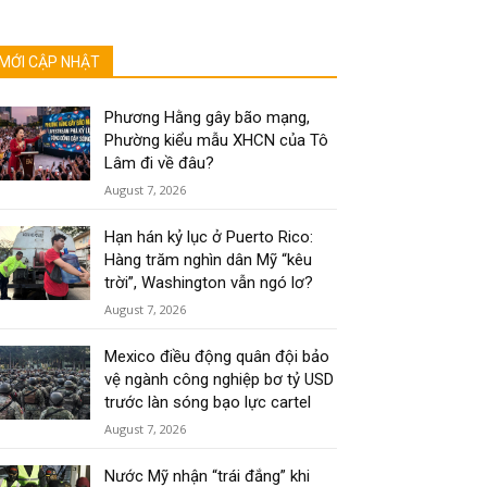
MỚI CẬP NHẬT
Phương Hằng gây bão mạng,
Phường kiểu mẫu XHCN của Tô
Lâm đi về đâu?
August 7, 2026
Hạn hán kỷ lục ở Puerto Rico:
Hàng trăm nghìn dân Mỹ “kêu
trời”, Washington vẫn ngó lơ?
August 7, 2026
Mexico điều động quân đội bảo
vệ ngành công nghiệp bơ tỷ USD
trước làn sóng bạo lực cartel
August 7, 2026
Nước Mỹ nhận “trái đắng” khi