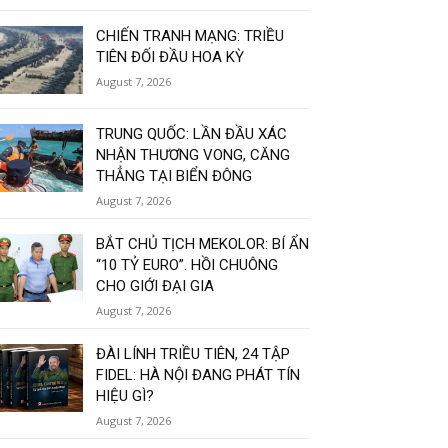
CHIẾN TRANH MẠNG: TRIỀU
TIÊN ĐỐI ĐẦU HOA KỲ
August 7, 2026
TRUNG QUỐC: LẦN ĐẦU XÁC
NHẬN THƯƠNG VONG, CĂNG
THẲNG TẠI BIỂN ĐÔNG
August 7, 2026
BẮT CHỦ TỊCH MEKOLOR: BÍ ẨN
“10 TỶ EURO”. HỒI CHUÔNG
CHO GIỚI ĐẠI GIA
August 7, 2026
ĐÀI LÍNH TRIỀU TIÊN, 24 TẬP
FIDEL: HÀ NỘI ĐANG PHÁT TÍN
HIỆU GÌ?
August 7, 2026