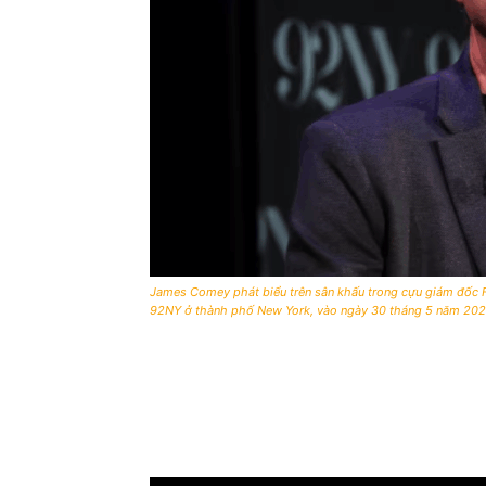
James Comey phát biểu trên sân khấu trong cựu giám đốc F
92NY ở thành phố New York, vào ngày 30 tháng 5 năm 2023