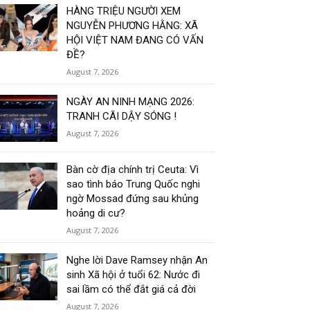
HÀNG TRIỆU NGƯỜI XEM
NGUYỄN PHƯƠNG HẰNG: XÃ
HỘI VIỆT NAM ĐANG CÓ VẤN
ĐỀ?
August 7, 2026
NGÀY AN NINH MẠNG 2026:
TRANH CÃI DẬY SÓNG !
August 7, 2026
Bàn cờ địa chính trị Ceuta: Vì
sao tình báo Trung Quốc nghi
ngờ Mossad đứng sau khủng
hoảng di cư?
August 7, 2026
Nghe lời Dave Ramsey nhận An
sinh Xã hội ở tuổi 62: Nước đi
sai lầm có thể đắt giá cả đời
August 7, 2026