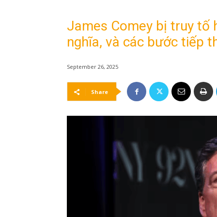
James Comey bị truy tố h
nghĩa, và các bước tiếp th
September 26, 2025
Share