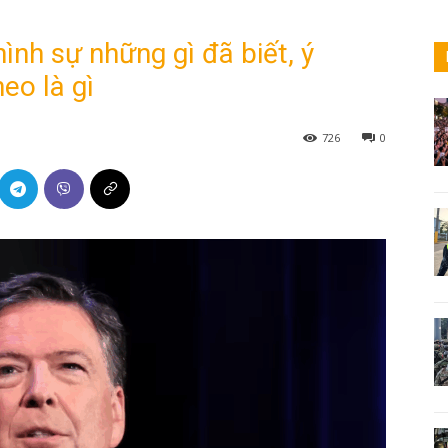
ình sự những gì đã biết, ý
eo là gì
726
0