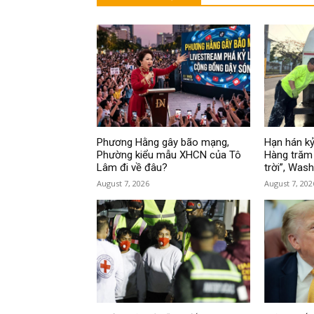
Phương Hằng gây bão mạng,
Hạn hán kỷ
Phường kiểu mẫu XHCN của Tô
Hàng trăm 
Lâm đi về đâu?
trời”, Was
August 7, 2026
August 7, 202