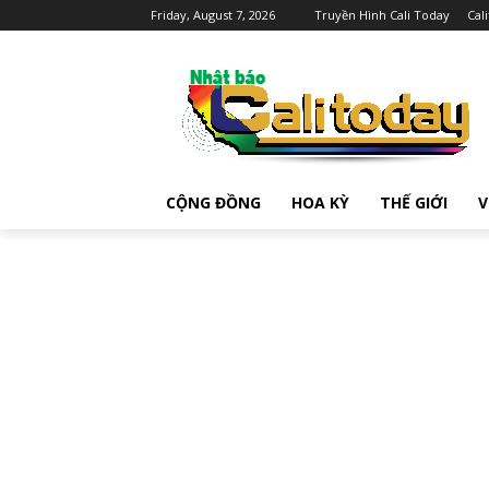
Friday, August 7, 2026
Truyền Hình Cali Today
Cal
CỘNG ĐỒNG
HOA KỲ
THẾ GIỚI
V