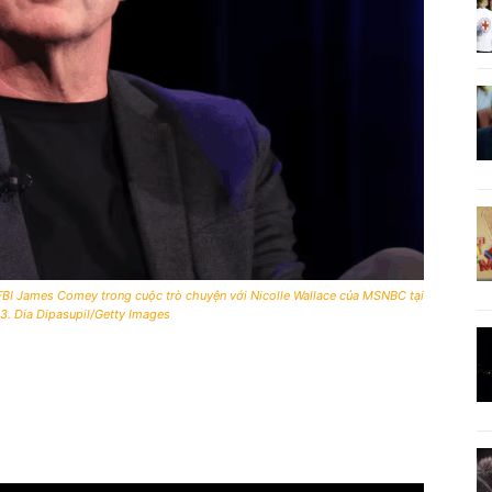
BI James Comey trong cuộc trò chuyện với Nicolle Wallace của MSNBC tại
. Dia Dipasupil/Getty Images