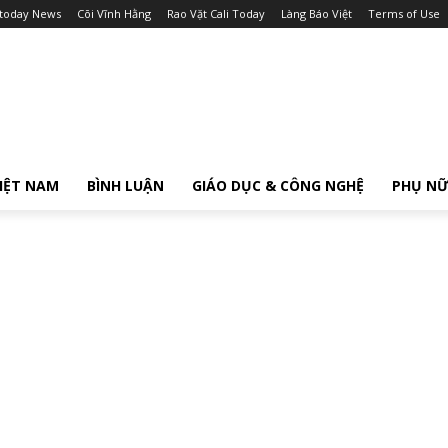
itoday News
Cõi Vĩnh Hằng
Rao Vặt Cali Today
Làng Báo Việt
Terms of Use
IỆT NAM
BÌNH LUẬN
GIÁO DỤC & CÔNG NGHỆ
PHỤ N