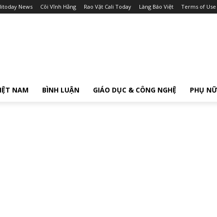
litoday News
Cõi Vĩnh Hằng
Rao Vặt Cali Today
Làng Báo Việt
Terms of Use
IỆT NAM
BÌNH LUẬN
GIÁO DỤC & CÔNG NGHỆ
PHỤ N