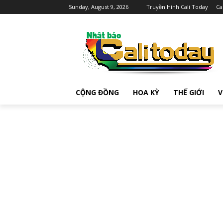
Sunday, August 9, 2026
Truyền Hình Cali Today
Ca
CỘNG ĐỒNG
HOA KỲ
THẾ GIỚI
V