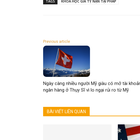
TAGS
KHOA HỌC GIA TỴ NẠN TẠI PHÁP
Previous article
Ngày càng nhiều người Mỹ giàu có mở tài khoả
ngân hàng ở Thụy Sĩ vì lo ngại rủi ro từ Mỹ
BÀI VIẾT LIÊN QUAN