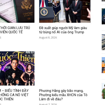
THỜI GIAN LƯU TRÚ
Đề xuất giúp người Mỹ làm giàu
 VIÊN QUỐC TẾ
từ bùng nổ AI của ông Trump
6
August 8, 2026
 – BIỂU TÌNH ĐẦY
Phương Hằng gây bão mạng,
CHỐNG CA NÔ VIỆT
Phường kiểu mẫu XHCN của Tô
C THIÊN
Lâm đi về đâu?
6
August 7, 2026