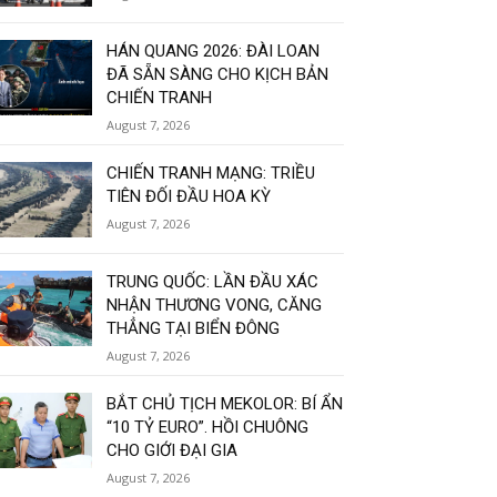
HÁN QUANG 2026: ĐÀI LOAN
ĐÃ SẴN SÀNG CHO KỊCH BẢN
CHIẾN TRANH
August 7, 2026
CHIẾN TRANH MẠNG: TRIỀU
TIÊN ĐỐI ĐẦU HOA KỲ
August 7, 2026
TRUNG QUỐC: LẦN ĐẦU XÁC
NHẬN THƯƠNG VONG, CĂNG
THẲNG TẠI BIỂN ĐÔNG
August 7, 2026
BẮT CHỦ TỊCH MEKOLOR: BÍ ẨN
“10 TỶ EURO”. HỒI CHUÔNG
CHO GIỚI ĐẠI GIA
August 7, 2026