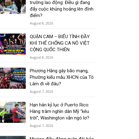
trường lao động: Điều gì đang
đẩy cuộc khủng hoảng lên đỉnh
điểm?
August 8, 2026
QUẬN CAM – BIỂU TÌNH ĐẦY
KHÍ THẾ CHỐNG CA NÔ VIỆT
CỘNG QUỐC THIÊN
August 8, 2026
Phương Hằng gây bão mạng,
Phường kiểu mẫu XHCN của Tô
Lâm đi về đâu?
August 7, 2026
Hạn hán kỷ lục ở Puerto Rico:
Hàng trăm nghìn dân Mỹ “kêu
trời”, Washington vẫn ngó lơ?
August 7, 2026