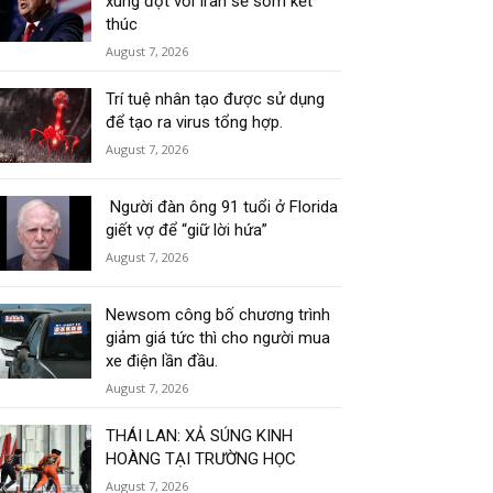
xung đột với Iran sẽ sớm kết
thúc
August 7, 2026
Trí tuệ nhân tạo được sử dụng
để tạo ra virus tổng hợp.
August 7, 2026
Người đàn ông 91 tuổi ở Florida
giết vợ để “giữ lời hứa”
August 7, 2026
Newsom công bố chương trình
giảm giá tức thì cho người mua
xe điện lần đầu.
August 7, 2026
THÁI LAN: XẢ SÚNG KINH
HOÀNG TẠI TRƯỜNG HỌC
August 7, 2026