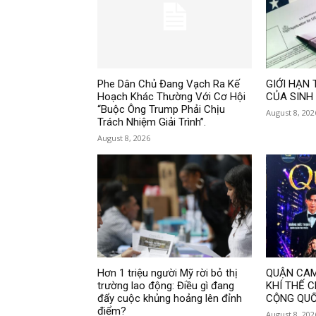
Phe Dân Chủ Đang Vạch Ra Kế
GIỚI HẠN 
Hoạch Khác Thường Với Cơ Hội
CỦA SINH
“Buộc Ông Trump Phải Chịu
August 8, 202
Trách Nhiệm Giải Trình”.
August 8, 2026
Hơn 1 triệu người Mỹ rời bỏ thị
QUẬN CAM
trường lao động: Điều gì đang
KHÍ THẾ 
đẩy cuộc khủng hoảng lên đỉnh
CỘNG QUỐ
điểm?
August 8, 202