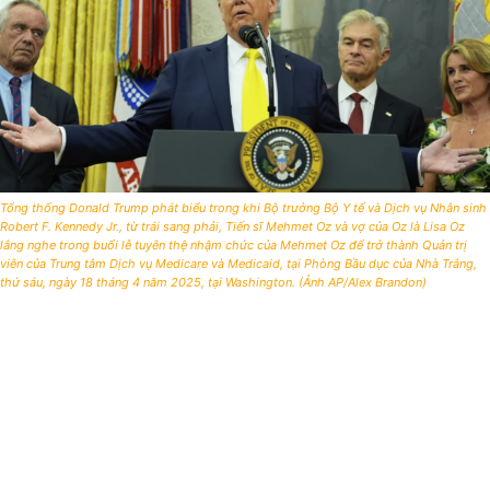
Tổng thống Donald Trump phát biểu trong khi Bộ trưởng Bộ Y tế và Dịch vụ Nhân sinh
Robert F. Kennedy Jr., từ trái sang phải, Tiến sĩ Mehmet Oz và vợ của Oz là Lisa Oz
lắng nghe trong buổi lễ tuyên thệ nhậm chức của Mehmet Oz để trở thành Quản trị
viên của Trung tâm Dịch vụ Medicare và Medicaid, tại Phòng Bầu dục của Nhà Trắng,
thứ sáu, ngày 18 tháng 4 năm 2025, tại Washington. (Ảnh AP/Alex Brandon)