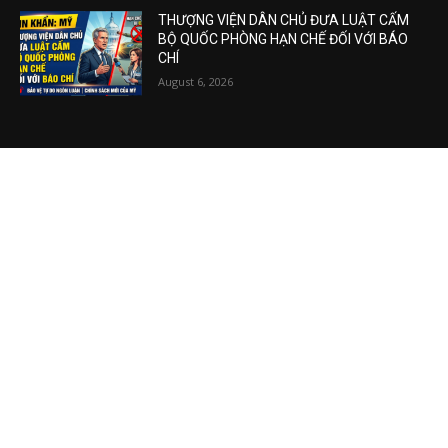
THƯỢNG VIỆN DÂN CHỦ ĐƯA LUẬT CẤM
BỘ QUỐC PHÒNG HẠN CHẾ ĐỐI VỚI BÁO
CHÍ
August 6, 2026
VIDEO MỚI NHẤT
Vụ án tham nhũng Sheng Thao – David
Duong đi về đâu? Mô hình XHCN của Tô
Lâm bao giờ sẽ thành?
August 5, 2026
Khủng hoảng kim cương vàng Việt Nam
August 5, 2026
Bài toán kinh tế Việt Nam