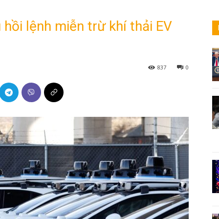
hồi lệnh miễn trừ khí thải EV
837
0