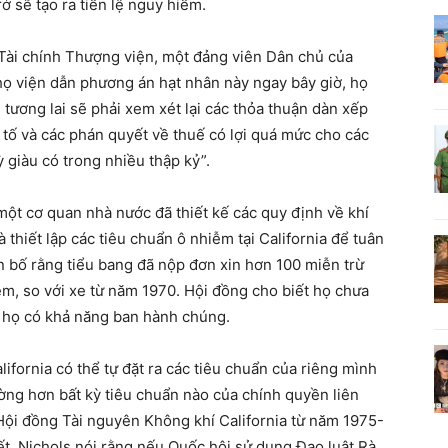
trở sẽ tạo ra tiền lệ nguy hiểm.
Tài chính Thượng viện, một đảng viên Dân chủ của
họ viện dẫn phương án hạt nhân này ngay bây giờ, họ
tương lai sẽ phải xem xét lại các thỏa thuận dàn xếp
y tố và các phán quyết về thuế có lợi quá mức cho các
 giàu có trong nhiều thập kỷ”.
một cơ quan nhà nước đã thiết kế các quy định về khí
 thiết lập các tiêu chuẩn ô nhiễm tại California để tuân
n bố rằng tiểu bang đã nộp đơn xin hơn 100 miễn trừ
m, so với xe từ năm 1970. Hội đồng cho biết họ chưa
à họ có khả năng ban hành chúng.
lifornia có thể tự đặt ra các tiêu chuẩn của riêng mình
ng hơn bất kỳ tiêu chuẩn nào của chính quyền liên
 Hội đồng Tài nguyên Không khí California từ năm 1975-
ết. Nichols nói rằng nếu Quốc hội sử dụng Đạo luật Rà