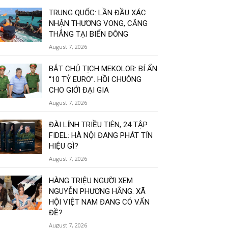
TRUNG QUỐC: LẦN ĐẦU XÁC
NHẬN THƯƠNG VONG, CĂNG
THẲNG TẠI BIỂN ĐÔNG
August 7, 2026
BẮT CHỦ TỊCH MEKOLOR: BÍ ẨN
“10 TỶ EURO”. HỒI CHUÔNG
CHO GIỚI ĐẠI GIA
August 7, 2026
ĐÀI LÍNH TRIỀU TIÊN, 24 TẬP
FIDEL: HÀ NỘI ĐANG PHÁT TÍN
HIỆU GÌ?
August 7, 2026
HÀNG TRIỆU NGƯỜI XEM
NGUYỄN PHƯƠNG HẰNG: XÃ
HỘI VIỆT NAM ĐANG CÓ VẤN
ĐỀ?
August 7, 2026