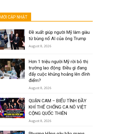
MỚI CẬP NHẬT
Đề xuất giúp người Mỹ làm giàu
từ bùng nổ AI của ông Trump
August 8, 2026
Hơn 1 triệu người Mỹ rời bỏ thị
trường lao động: Điều gì đang
đẩy cuộc khủng hoảng lên đỉnh
điểm?
August 8, 2026
QUẬN CAM – BIỂU TÌNH ĐẦY
KHÍ THẾ CHỐNG CA NÔ VIỆT
CỘNG QUỐC THIÊN
August 8, 2026
Phương Hằng gây bão mạng,