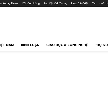
alitoday News
Cõi Vĩnh Hằng
Rao Vặt Cali Today
Làng Báo Việt
Terms of Us
IỆT NAM
BÌNH LUẬN
GIÁO DỤC & CÔNG NGHỆ
PHỤ N