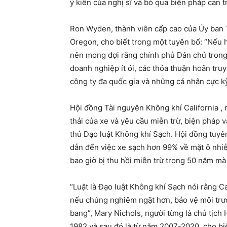
ý kiến ​​của nghị sĩ và bỏ qua biện pháp cản 
Ron Wyden, thành viên cấp cao của Ủy ban 
Oregon, cho biết trong một tuyên bố: “Nếu 
nên mong đợi rằng chính phủ Dân chủ trong 
doanh nghiệp ít ỏi, các thỏa thuận hoãn tru
công ty đa quốc gia và những cá nhân cực kỳ
Hội đồng Tài nguyên Không khí California , 
thải của xe và yêu cầu miễn trừ, biện pháp và
thủ Đạo luật Không khí Sạch. Hội đồng tuyê
dẫn đến việc xe sạch hơn 99% về mặt ô nhiễ
bao giờ bị thu hồi miễn trừ trong 50 năm m
“Luật là Đạo luật Không khí Sạch nói rằng Ca
nếu chúng nghiêm ngặt hơn, bảo vệ môi trườ
bang”, Mary Nichols, người từng là chủ tịch
1982 và sau đó là từ năm 2007-2020, cho bi