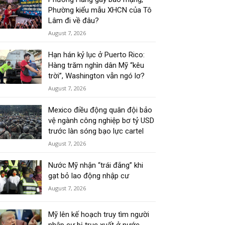
Phường kiểu mẫu XHCN của Tô
Lâm đi về đâu?
August 7, 2026
Hạn hán kỷ lục ở Puerto Rico:
Hàng trăm nghìn dân Mỹ “kêu
trời”, Washington vẫn ngó lơ?
August 7, 2026
Mexico điều động quân đội bảo
vệ ngành công nghiệp bơ tỷ USD
trước làn sóng bạo lực cartel
August 7, 2026
Nước Mỹ nhận “trái đắng” khi
gạt bỏ lao động nhập cư
August 7, 2026
Mỹ lên kế hoạch truy tìm người