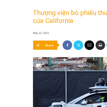
Thượng viện bỏ phiếu thu 
của California
May 22, 2025
Share