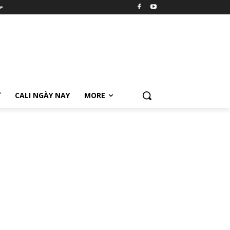
e
Ữ
CALI NGÀY NAY
MORE