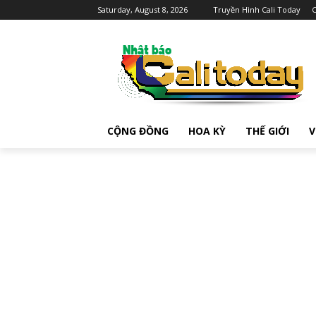
Saturday, August 8, 2026
Truyền Hình Cali Today
C
CỘNG ĐỒNG
HOA KỲ
THẾ GIỚI
V