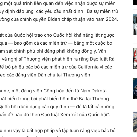
ng một quá trình liên quan đến việc nhận được sự miễn
uy định đáp ứng các yêu cầu nhất định . Ba sự miễn trừ
rường của chính quyền Biden chấp thuận vào năm 2024.
át của Quốc hội trao cho Quốc hội khả năng lật ngược
g qua — bao gồm cả các miễn trừ — bằng một cuộc bỏ
ám sát chính phủ phi đảng phái không đồng ý. Văn
và nghị sĩ Thượng viện phát hiện ra rằng Đạo luật Rà
 bỏ phiếu bác bỏ các miễn trừ của California vì các
heo các đảng viên Dân chủ tại Thượng viện .
hune, một đảng viên Cộng hòa đến từ Nam Dakota,
phát biểu trong bài phát biểu hôm thứ Ba tại Thượng
 Quốc hội dưới dạng các quy định — đó là tất cả những
vấn đề nào đó theo Đạo luật Xem xét của Quốc hội”.
như vậy là bất hợp pháp và lập luận rằng việc bác bỏ