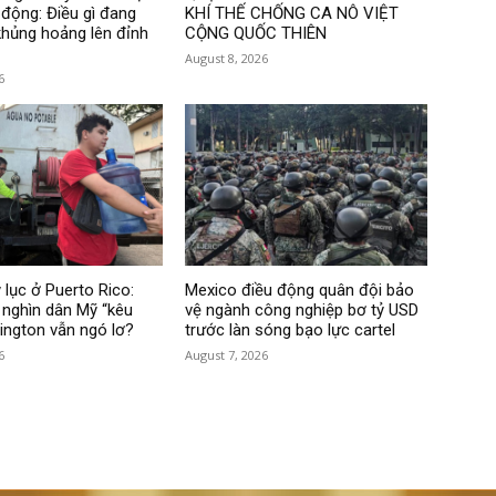
 động: Điều gì đang
KHÍ THẾ CHỐNG CA NÔ VIỆT
hủng hoảng lên đỉnh
CỘNG QUỐC THIÊN
August 8, 2026
6
 lục ở Puerto Rico:
Mexico điều động quân đội bảo
nghìn dân Mỹ “kêu
vệ ngành công nghiệp bơ tỷ USD
hington vẫn ngó lơ?
trước làn sóng bạo lực cartel
6
August 7, 2026