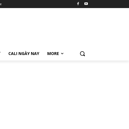
e
Ữ
CALI NGÀY NAY
MORE