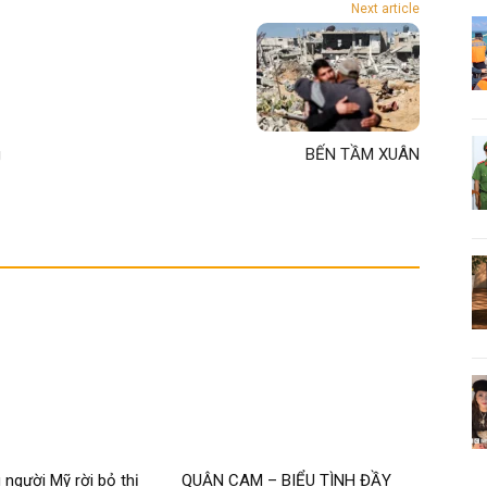
Next article
g
BẾN TẦM XUÂN
 người Mỹ rời bỏ thị
QUẬN CAM – BIỂU TÌNH ĐẦY