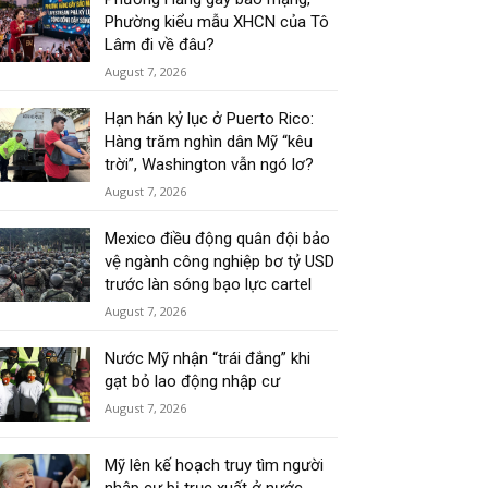
Phường kiểu mẫu XHCN của Tô
Lâm đi về đâu?
August 7, 2026
Hạn hán kỷ lục ở Puerto Rico:
Hàng trăm nghìn dân Mỹ “kêu
trời”, Washington vẫn ngó lơ?
August 7, 2026
Mexico điều động quân đội bảo
vệ ngành công nghiệp bơ tỷ USD
trước làn sóng bạo lực cartel
August 7, 2026
Nước Mỹ nhận “trái đắng” khi
gạt bỏ lao động nhập cư
August 7, 2026
Mỹ lên kế hoạch truy tìm người