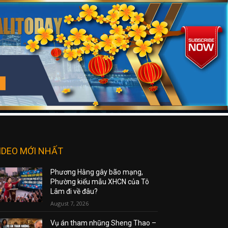
IDEO MỚI NHẤT
Phương Hằng gây bão mạng,
Phường kiểu mẫu XHCN của Tô
Lâm đi về đâu?
August 7, 2026
Vụ án tham nhũng Sheng Thao –