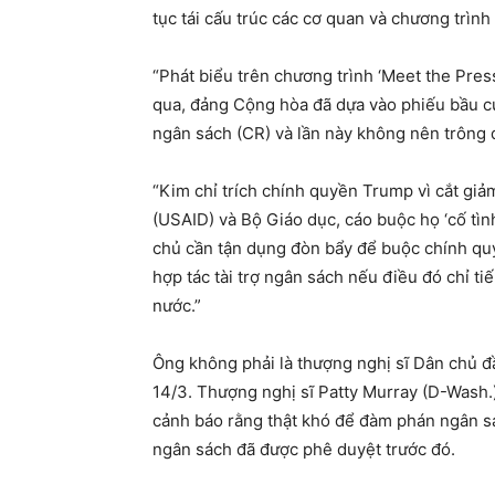
tục tái cấu trúc các cơ quan và chương trình 
“Phát biểu trên chương trình ‘Meet the Pr
qua, đảng Cộng hòa đã dựa vào phiếu bầu c
ngân sách (CR) và lần này không nên trông đ
“Kim chỉ trích chính quyền Trump vì cắt gi
(USAID) và Bộ Giáo dục, cáo buộc họ ‘cố tì
chủ cần tận dụng đòn bẩy để buộc chính quy
hợp tác tài trợ ngân sách nếu điều đó chỉ t
nước.”
Ông không phải là thượng nghị sĩ Dân chủ đầ
14/3. Thượng nghị sĩ Patty Murray (D-Wash.
cảnh báo rằng thật khó để đàm phán ngân sá
ngân sách đã được phê duyệt trước đó.