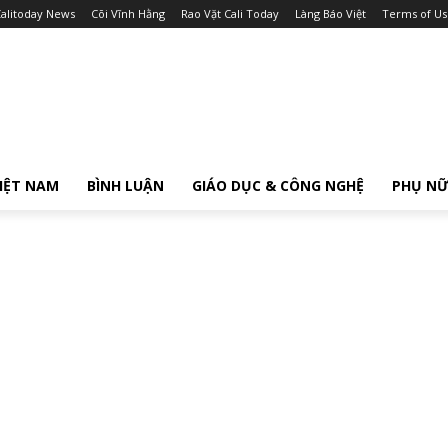
alitoday News
Cõi Vĩnh Hằng
Rao Vặt Cali Today
Làng Báo Việt
Terms of Us
IỆT NAM
BÌNH LUẬN
GIÁO DỤC & CÔNG NGHỆ
PHỤ N