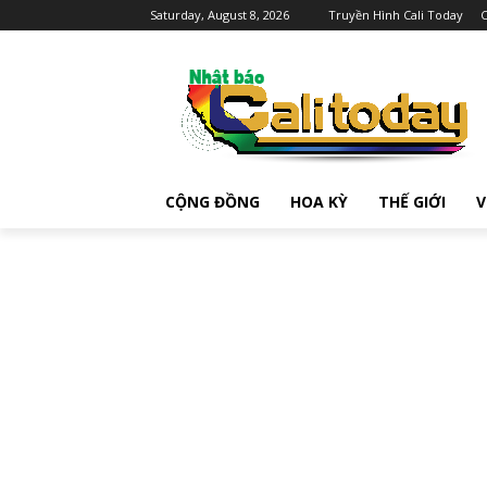
Saturday, August 8, 2026
Truyền Hình Cali Today
C
CỘNG ĐỒNG
HOA KỲ
THẾ GIỚI
V