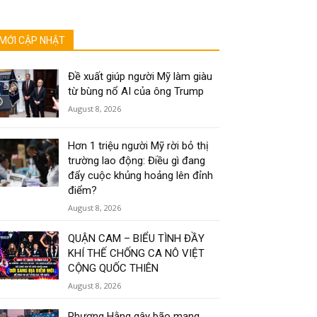
MỚI CẬP NHẬT
Đề xuất giúp người Mỹ làm giàu
từ bùng nổ AI của ông Trump
August 8, 2026
Hơn 1 triệu người Mỹ rời bỏ thị
trường lao động: Điều gì đang
đẩy cuộc khủng hoảng lên đỉnh
điểm?
August 8, 2026
QUẬN CAM – BIỂU TÌNH ĐẦY
KHÍ THẾ CHỐNG CA NÔ VIỆT
CỘNG QUỐC THIÊN
August 8, 2026
Phương Hằng gây bão mạng,