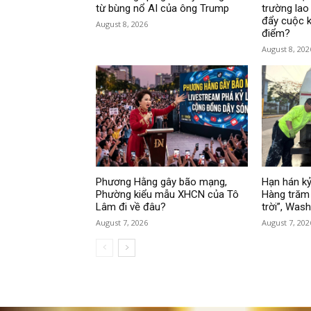
từ bùng nổ AI của ông Trump
trường lao
đẩy cuộc k
August 8, 2026
điểm?
August 8, 202
Phương Hằng gây bão mạng,
Hạn hán kỷ
Phường kiểu mẫu XHCN của Tô
Hàng trăm 
Lâm đi về đâu?
trời”, Was
August 7, 2026
August 7, 202