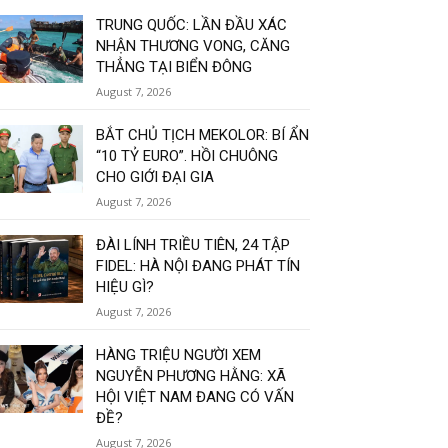
TRUNG QUỐC: LẦN ĐẦU XÁC
NHẬN THƯƠNG VONG, CĂNG
THẲNG TẠI BIỂN ĐÔNG
August 7, 2026
BẮT CHỦ TỊCH MEKOLOR: BÍ ẨN
“10 TỶ EURO”. HỒI CHUÔNG
CHO GIỚI ĐẠI GIA
August 7, 2026
ĐÀI LÍNH TRIỀU TIÊN, 24 TẬP
FIDEL: HÀ NỘI ĐANG PHÁT TÍN
HIỆU GÌ?
August 7, 2026
HÀNG TRIỆU NGƯỜI XEM
NGUYỄN PHƯƠNG HẰNG: XÃ
HỘI VIỆT NAM ĐANG CÓ VẤN
ĐỀ?
August 7, 2026