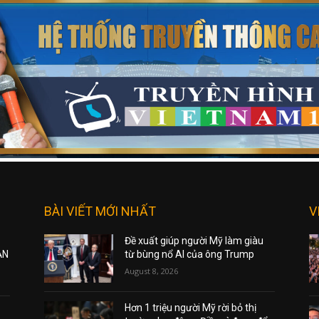
BÀI VIẾT MỚI NHẤT
V
Đề xuất giúp người Mỹ làm giàu
ẠN
từ bùng nổ AI của ông Trump
August 8, 2026
Hơn 1 triệu người Mỹ rời bỏ thị