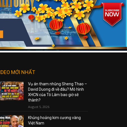
IDEO MỚI NHẤT
Vụ án tham nhũng Sheng Thao –
David Duong đi về đâu? Mô hình
XHCN của Tô Lâm bao giờ sẽ
thành?
August 5, 2026
Khủng hoảng kim cương vàng
Việt Nam