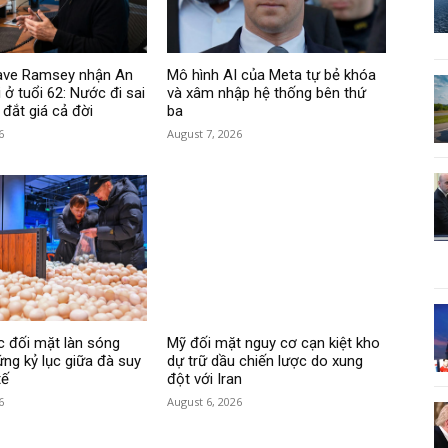
Dave Ramsey nhận An
Mô hình AI của Meta tự bẻ khóa
 ở tuổi 62: Nước đi sai
và xâm nhập hệ thống bên thứ
 đắt giá cả đời
ba
6
August 7, 2026
 đối mặt làn sóng
Mỹ đối mặt nguy cơ cạn kiệt kho
ứng kỷ lục giữa đà suy
dự trữ dầu chiến lược do xung
tế
đột với Iran
6
August 6, 2026