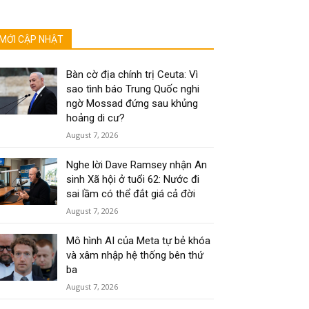
MỚI CẬP NHẬT
Bàn cờ địa chính trị Ceuta: Vì
sao tình báo Trung Quốc nghi
ngờ Mossad đứng sau khủng
hoảng di cư?
August 7, 2026
Nghe lời Dave Ramsey nhận An
sinh Xã hội ở tuổi 62: Nước đi
sai lầm có thể đắt giá cả đời
August 7, 2026
Mô hình AI của Meta tự bẻ khóa
và xâm nhập hệ thống bên thứ
ba
August 7, 2026