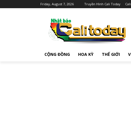
Friday, August 7, 2026
Truyền Hình Cali Today
Cal
CỘNG ĐỒNG
HOA KỲ
THẾ GIỚI
V