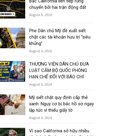
Bắc California liên tiếp rung
chuyển bởi hai trận động đất
August 6, 2026
Phe Dân chủ Mỹ đề xuất siết
chặt các tài khoản hưu trí “siêu
khủng”
August 6, 2026
THƯỢNG VIỆN DÂN CHỦ ĐƯA
LUẬT CẤM BỘ QUỐC PHÒNG
HẠN CHẾ ĐỐI VỚI BÁO CHÍ
August 6, 2026
Mỹ siết chặt quy định cấp thẻ
xanh: Nguy cơ bị bác hồ sơ ngay
lập tức vì thiếu giấy tờ
August 6, 2026
Vì sao California sở hữu nhiều