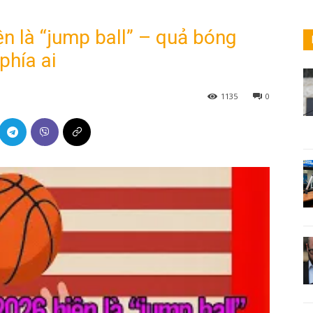
ện là “jump ball” – quả bóng
phía ai
1135
0