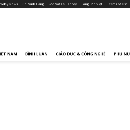
itoday News
Cõi Vĩnh Hằng
Rao Vặt Cali Today
Làng Báo Việt
Terms of Use
IỆT NAM
BÌNH LUẬN
GIÁO DỤC & CÔNG NGHỆ
PHỤ N