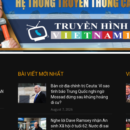
BÀI VIẾT MỚI NHẤT
V
Bàn cờ địa chính trị Ceuta: Vì sao
ẠN
tình báo Trung Quốc nghi ngờ
Mossad đứng sau khủng hoảng
di cư?
August 7, 2026
Nghe lời Dave Ramsey nhận An
sinh Xã hội ở tuổi 62: Nước đi sai