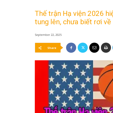
Thế trận Hạ viện 2026 hi
tung lên, chưa biết rơi về 
September 22, 2025
Share