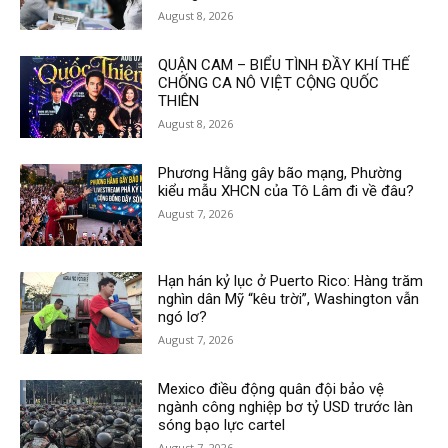
August 8, 2026
QUẬN CAM – BIỂU TÌNH ĐẦY KHÍ THẾ
CHỐNG CA NÔ VIỆT CỘNG QUỐC
THIÊN
August 8, 2026
Phương Hằng gây bão mạng, Phường
kiểu mẫu XHCN của Tô Lâm đi về đâu?
August 7, 2026
Hạn hán kỷ lục ở Puerto Rico: Hàng trăm
nghìn dân Mỹ “kêu trời”, Washington vẫn
ngó lơ?
August 7, 2026
Mexico điều động quân đội bảo vệ
ngành công nghiệp bơ tỷ USD trước làn
sóng bạo lực cartel
August 7, 2026