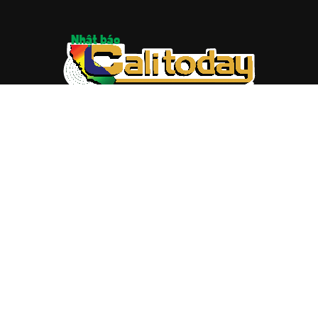
ABOUT US
Trang web
baocalitoday.com
là sản phẩm của Hệ Thống
Truyền Thông Cali Today
Tòa soạn: 1310 Tully Road #109, San Jose, CA 95122
Tel: (408) 482-6527
Contact us:
nam@baocalitoday.com