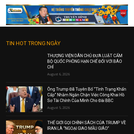
TIN HOT TRONG NGÀY
THƯỢNG VIỆN DÂN CHỦ ĐƯA LUẬT CẤM
BỘ QUỐC PHÒNG HẠN CHẾ ĐỐI VỚI BÁO
CHÍ
August 6, 2026
Ông Trump Đã Tuyên Bố “Tình Trạng Khẩn
Cấp” Nhằm Ngăn Chặn Việc Công Khai Hồ
Sơ Tài Chính Của Mình Cho Đài BBC
August 5, 2026
THẾ GIỚI GỌI CHÍNH SÁCH CỦA TRUMP VỀ
IRAN LÀ “NGOẠI GIAO MẪU GIÁO”