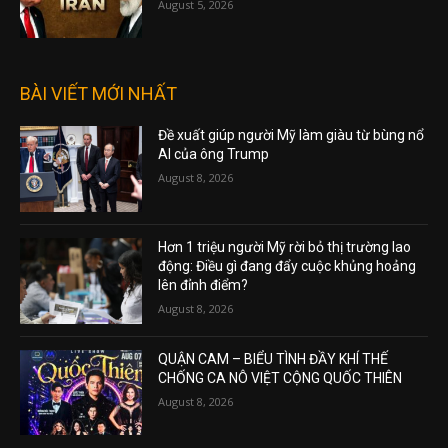
August 5, 2026
BÀI VIẾT MỚI NHẤT
Đề xuất giúp người Mỹ làm giàu từ bùng nổ
AI của ông Trump
August 8, 2026
Hơn 1 triệu người Mỹ rời bỏ thị trường lao
động: Điều gì đang đẩy cuộc khủng hoảng
lên đỉnh điểm?
August 8, 2026
QUẬN CAM – BIỂU TÌNH ĐẦY KHÍ THẾ
CHỐNG CA NÔ VIỆT CỘNG QUỐC THIÊN
August 8, 2026