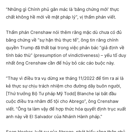
“Những gì Chính phủ gắn mác là ‘bằng chứng mới’ thực
chất không hề mới về mặt pháp lý”, vị thẩm phán viết.
Thẩm phán Crenshaw nói thêm rằng mặc dù chưa có đủ
bằng chứng về “sự hận thù thực tế”, ông tin rằng chính
quyền Trump đã thất bại trong việc phản bác “giả định về
tính báo thù” (presumption of vindictiveness) – yếu tố duy
nhất ông Crenshaw cần để hủy bỏ các cáo buộc này.
“Thay vì điều tra vụ dừng xe tháng 11/2022 để tìm ra ai là
kẻ thực sự chịu trách nhiệm cho đường dây buôn người,
[Thứ trưởng Bộ Tư pháp Mỹ Todd] Blanche lại bắt đầu
cuộc điều tra nhằm đổ tội cho Abrego”, ông Crenshaw
viết. “Ông ta làm vậy để hợp thức hóa quyết định trục xuất
anh này về El Salvador của Nhánh Hành pháp.”
Sean Hecker, luật sư của Abrego, phát biểu rằng thân chủ