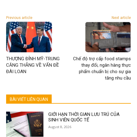
Previous article
Next article
THƯỢNG ĐỈNH MỸ-TRUNG
Chế độ trợ cấp food stamps
CĂNG THẲNG VỀ VẤN ĐỀ
thay đổi, ngân hàng thực
ĐÀI LOAN
phẩm chuẩn bị cho sự gia
tăng nhu cầu
BÀI VIẾT LIÊN QUAN
GIỚI HẠN THỜI GIAN LƯU TRÚ CỦA
SINH VIÊN QUỐC TẾ
August 8, 2026