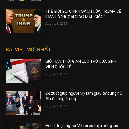
THẾ GIỚI GỌI CHÍNH SÁCH CỦA TRUMP VỀ
IRAN LÀ “NGOẠI GIAO MẪU GIÁO”
August 5, 2026
BÀI VIẾT MỚI NHẤT
GIỚI HẠN THỜI GIAN LƯU TRÚ CỦA SINH
VIÊN QUỐC TẾ
August 8, 2026
Đề xuất giúp người Mỹ làm giàu từ bùng nổ
AI của ông Trump
August 8, 2026
Hơn 1 triệu người Mỹ rời bỏ thị trường lao