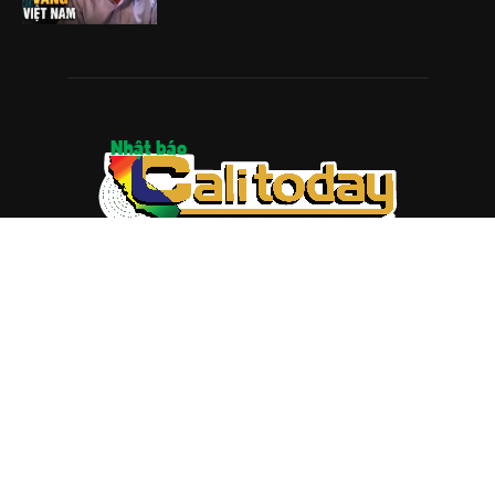
ABOUT US
Trang web
baocalitoday.com
là sản phẩm của Hệ Thống
Truyền Thông Cali Today
Tòa soạn: 1310 Tully Road #109, San Jose, CA 95122
Tel: (408) 482-6527