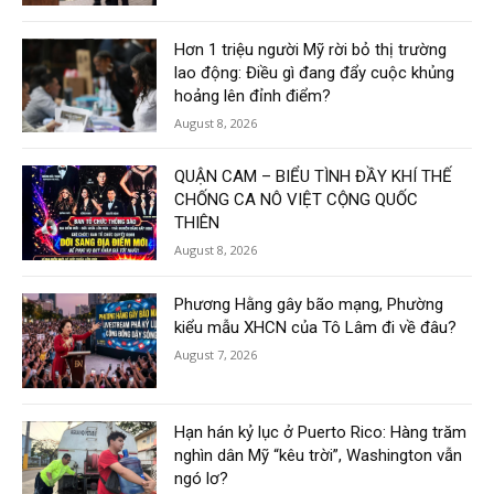
Hơn 1 triệu người Mỹ rời bỏ thị trường
lao động: Điều gì đang đẩy cuộc khủng
hoảng lên đỉnh điểm?
August 8, 2026
QUẬN CAM – BIỂU TÌNH ĐẦY KHÍ THẾ
CHỐNG CA NÔ VIỆT CỘNG QUỐC
THIÊN
August 8, 2026
Phương Hằng gây bão mạng, Phường
kiểu mẫu XHCN của Tô Lâm đi về đâu?
August 7, 2026
Hạn hán kỷ lục ở Puerto Rico: Hàng trăm
nghìn dân Mỹ “kêu trời”, Washington vẫn
ngó lơ?